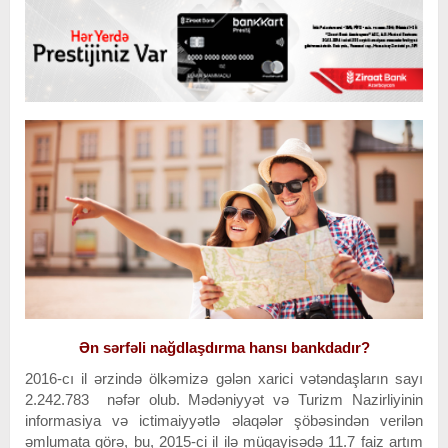
Ən sərfəli nağdlaşdırma hansı bankdadır?
2016-cı il ərzində ölkəmizə gələn xarici vətəndaşların sayı
2.242.783 nəfər olub. Mədəniyyət və Turizm Nazirliyinin
informasiya və ictimaiyyətlə əlaqələr şöbəsindən verilən
əmlumata görə, bu, 2015-ci il ilə müqayisədə 11.7 faiz artım