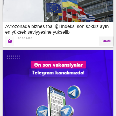
Avrozonada biznes fəallığı indeksi son səkkiz ayın
ən yüksək səviyyəsinə yüksəlib
05.08.2026
Ətraflı