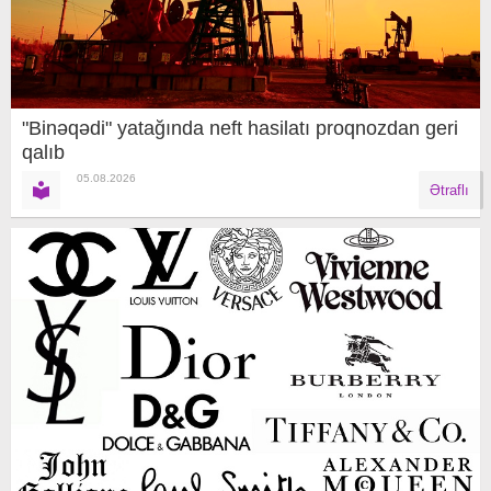
"Binəqədi" yatağında neft hasilatı proqnozdan geri
qalıb
05.08.2026
Ətraflı