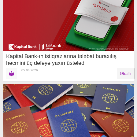
Kapital Bank-ın istiqrazlarına tələbat buraxılış
həcmini üç dəfəyə yaxın üstələdi
05.08.2026
Ətraflı