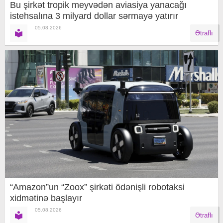
Bu şirkət tropik meyvədən aviasiya yanacağı
istehsalına 3 milyard dollar sərmayə yatırır
05.08.2026
Ətraflı
“Amazon”un “Zoox” şirkəti ödənişli robotaksi
xidmətinə başlayır
05.08.2026
Ətraflı