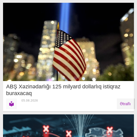
ABŞ Xəzinədarlığı 125 milyard dollarlıq istiqraz
buraxacaq
05.08.2026
Ətraflı