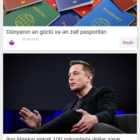
Dünyanın ən güclü və ən zəif pasportları
05.08.2026
Ətraflı
İlon Maskın şirkəti 100 milyonlarla dollar zərər