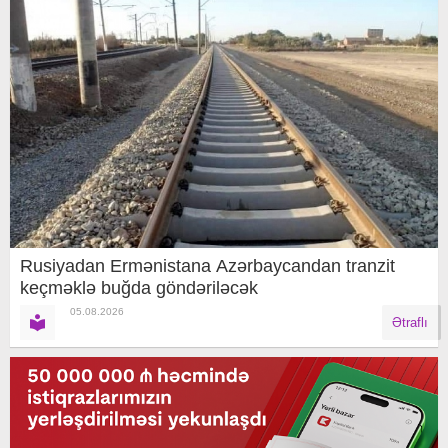
Rusiyadan Ermənistana Azərbaycandan tranzit
keçməklə buğda göndəriləcək
05.08.2026
Ətraflı