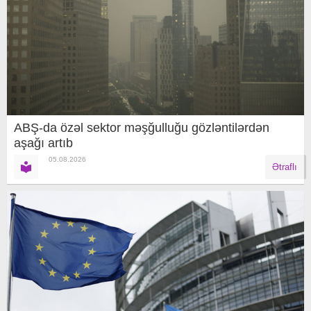
ABŞ-da özəl sektor məşğulluğu gözləntilərdən
aşağı artıb
05.08.2026
Ətraflı