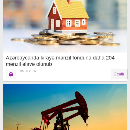
Azərbaycanda kirayə mənzil fonduna daha 204
mənzil əlavə olunub
05.08.2026
Ətraflı