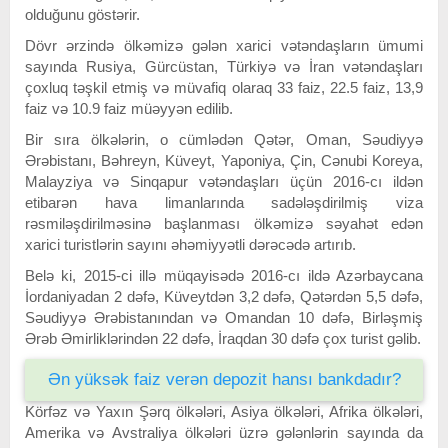
olduğunu göstərir.
Dövr ərzində ölkəmizə gələn xarici vətəndaşların ümumi
sayında Rusiya, Gürcüstan, Türkiyə və İran vətəndaşları
çoxluq təşkil etmiş və müvafiq olaraq 33 faiz, 22.5 faiz, 13,9
faiz və 10.9 faiz müəyyən edilib.
Bir sıra ölkələrin, o cümlədən Qətər, Oman, Səudiyyə
Ərəbistanı, Bəhreyn, Küveyt, Yaponiya, Çin, Cənubi Koreya,
Malayziya və Sinqapur vətəndaşları üçün 2016-cı ildən
etibarən hava limanlarında sadələşdirilmiş viza
rəsmiləşdirilməsinə başlanması ölkəmizə səyahət edən
xarici turistlərin sayını əhəmiyyətli dərəcədə artırıb.
Belə ki, 2015-ci illə müqayisədə 2016-cı ildə Azərbaycana
İordaniyadan 2 dəfə, Küveytdən 3,2 dəfə, Qətərdən 5,5 dəfə,
Səudiyyə Ərəbistanından və Omandan 10 dəfə, Birləşmiş
Ərəb Əmirliklərindən 22 dəfə, İraqdan 30 dəfə çox turist gəlib.
Ən yüksək faiz verən depozit hansı bankdadır?
Körfəz və Yaxın Şərq ölkələri, Asiya ölkələri, Afrika ölkələri,
Amerika və Avstraliya ölkələri üzrə gələnlərin sayında da