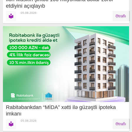
etdiyini açıqlayıb
05.08.2026
Ətraflı
Rabitəbankdan “MİDA” xətti ilə güzəştli ipoteka
imkanı
05.08.2026
Ətraflı