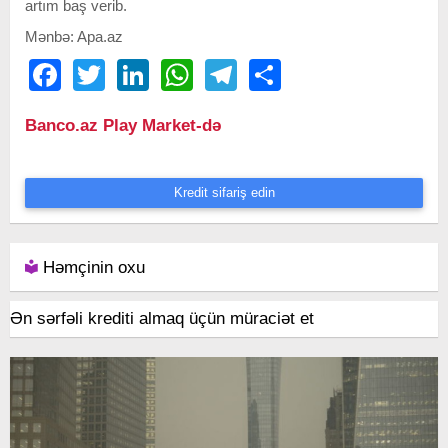
artım baş verib.
Mənbə: Apa.az
Facebook
Twitter
LinkedIn
WhatsApp
Telegram
Share
Banco.az Play Market-də
Kredit sifariş edin
Həmçinin oxu
Ən sərfəli krediti almaq üçün müraciət et