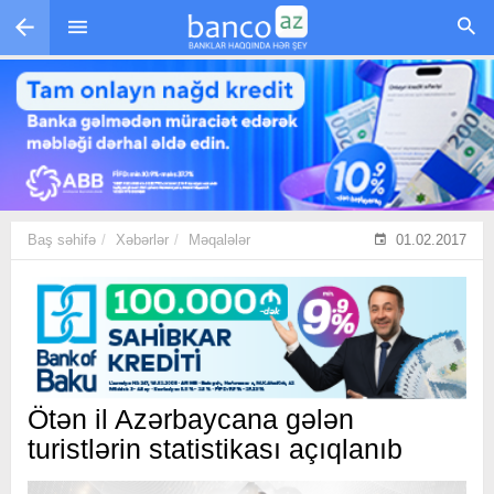
Skip to main content
Baş səhifə
Xəbərlər
Məqalələr
01.02.2017
Ötən il Azərbaycana gələn
turistlərin statistikası açıqlanıb