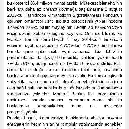
bu göstərici 86,4 milyon manat azalıb. Mütəxəssislər əhalinin
banklara daha az əmanət qoymağa başlamasına 1 avqust
2013-cü il tarixindən Əmanətlərin Sığortalanması Fondunun
qorunan əmanətlər üzrə illik faiz dərəcəsinin yuxarı həddini
12%-dən 10%-ə, bu ilin may ayının 19-dan isə 10%-dən 9%-ə
endirməsinin səbəb olduğunu söyləyir. Onu da bildirək ki,
Mərkəzi Bankın İdarə Heyəti 1 may 2014-cü il tarixindən
etibarən uçot dərəcəsinin 4.75%-dən 4.25%-ə endirilməsi
barədə qərar qəbul edib. Eyni zamanda, faiz dəhlizinin
parametrlərinə də dəyişikliklər edilib. Dəhlizin yuxarı həddi
7%-dən 6%-ə, aşağı həddi isə 1%-dən 0.5%-ə endirilib. Faiz
dərəcələri azaldığı zaman kreditlərə tələb artır, insanların
banklara əmanət qoymaq meyli isə azalır. Bu zaman iqtisadi
subyektlər daha çox kredit almağa meyl göstərir, əllərində
olan nağd pulu isə banklarda aşağı faizlərlə saxlamaqdansa
xərcləməyə çalışırlar. Mərkəzi Bankın faiz dərəcələrinin
endirilməsi barədə sonuncu qərarından sonra əhalinin
banklardakı əmanətlərinin daha da azalacağı
proqnozlaşdırılır.
Bundan başqa, kommersiya banklarında əhaliyə məxsus
əmanətlərin həcminin artım tempinin azalmasında əcnəbilər