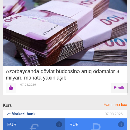
Azərbaycanda dövlət büdcəsinə artıq ödəmələr 3
milyard manata yaxınlaşıb
07.08.2026
Ətraflı
Hamısına bax
Kurs
Mərkəzi bank
07.08.2026
₽
$
RUB
USD