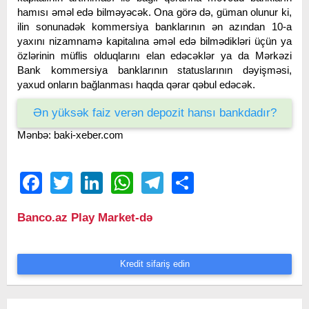
hamısı əməl edə bilməyəcək. Ona görə də, güman olunur ki,
ilin sonunadək kommersiya banklarının ən azından 10-a
yaxını nizamnamə kapitalına əməl edə bilmədikləri üçün ya
özlərinin müflis olduqlarını elan edəcəklər ya da Mərkəzi
Bank kommersiya banklarının statuslarının dəyişməsi,
yaxud onların bağlanması haqda qərar qəbul edəcək.
Ən yüksək faiz verən depozit hansı bankdadır?
Mənbə: baki-xeber.com
Facebook
Twitter
LinkedIn
WhatsApp
Telegram
Share
Banco.az Play Market-də
Kredit sifariş edin