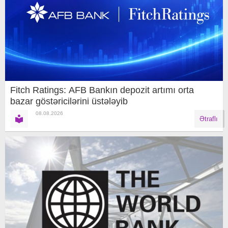
Fitch Ratings: AFB Bankın depozit artımı orta
bazar göstəricilərini üstələyib
08.08.2026
Ətraflı