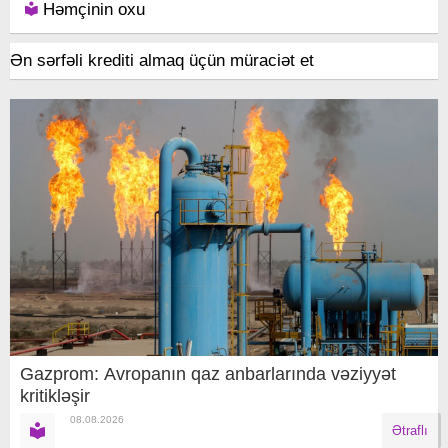
Həmçinin oxu
Ən sərfəli krediti almaq üçün müraciət et
Gazprom: Avropanın qaz anbarlarında vəziyyət
kritikləşir
08.08.2026
Ətraflı