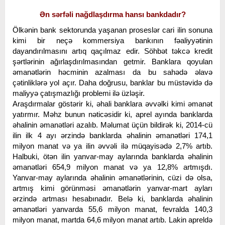
Ən sərfəli nağdlaşdırma hansı bankdadır?
Ölkənin bank sektorunda yaşanan proseslər cari ilin sonuna
kimi bir neçə kommersiya bankının fəaliyyətinin
dayandırılmasını artıq qaçılmaz edir. Söhbət təkcə kredit
şərtlərinin ağırlaşdırılmasından getmir. Banklara qoyulan
əmanətlərin həcminin azalması da bu sahədə əlavə
çətinliklərə yol açır. Daha doğrusu, banklar bu müstəvidə də
maliyyə çatışmazlığı problemi ilə üzləşir.
Araşdırmalar göstərir ki, əhali banklara əvvəlki kimi əmanət
yatırmır. Məhz bunun nəticəsidir ki, aprel ayında banklarda
əhalinin əmanətləri azalıb. Məlumat üçün bildirək ki, 2014-cü
ilin ilk 4 ayı ərzində banklarda əhalinin əmanətləri 174,1
milyon manat və ya ilin əvvəli ilə müqayisədə 2,7% artıb.
Halbuki, ötən ilin yanvar-may aylarında banklarda əhalinin
əmanətləri 654,9 milyon manat və ya 12,8% artmışdı.
Yanvar-may aylarında əhalinin əmanətlərinin, cüzi də olsa,
artmış kimi görünməsi əmanətlərin yanvar-mart ayları
ərzində artması hesabınadır. Belə ki, banklarda əhalinin
əmanətləri yanvarda 55,6 milyon manat, fevralda 140,3
milyon manat, martda 64,6 milyon manat artıb. Lakin apreldə