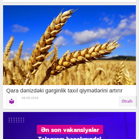
Qara dənizdəki gərginlik taxıl qiymətlərini artırır
08.08.2026
Ətraflı