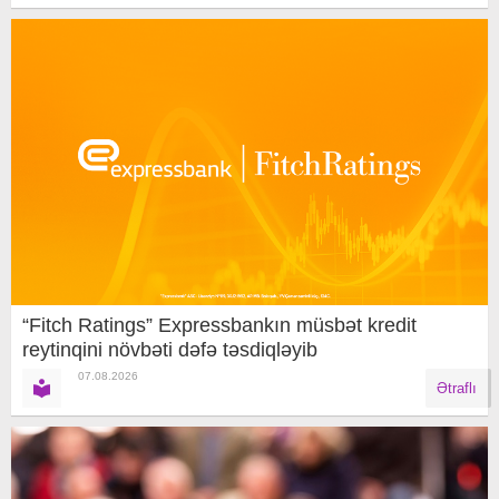
“Fitch Ratings” Expressbankın müsbət kredit
reytinqini növbəti dəfə təsdiqləyib
07.08.2026
Ətraflı