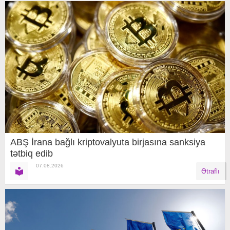
ABŞ İrana bağlı kriptovalyuta birjasına sanksiya
tətbiq edib
07.08.2026
Ətraflı