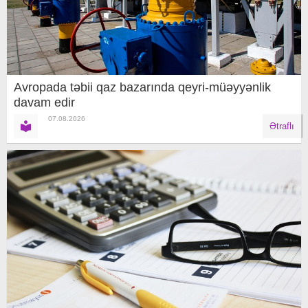
Avropada təbii qaz bazarında qeyri-müəyyənlik
davam edir
07.08.2026
Ətraflı