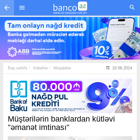
Skip to main content
Baş səhifə
Xəbərlər
Məqalələr
10.06.2014
Müştərilərin banklardan kütləvi
"əmanət imtinası"