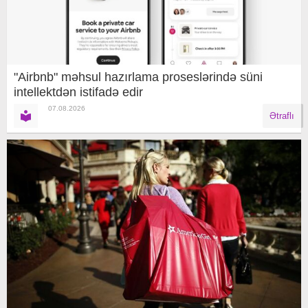
"Airbnb" məhsul hazırlama proseslərində süni
intellektdən istifadə edir
07.08.2026
Ətraflı