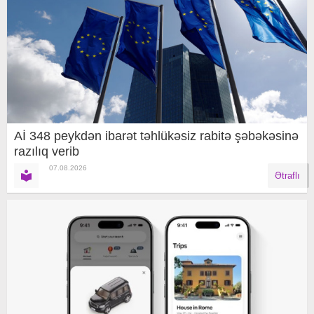
Aİ 348 peykdən ibarət təhlükəsiz rabitə şəbəkəsinə
razılıq verib
07.08.2026
Ətraflı