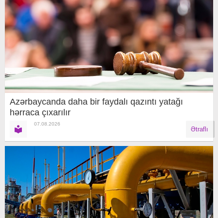
Azərbaycanda daha bir faydalı qazıntı yatağı
hərraca çıxarılır
07.08.2026
Ətraflı