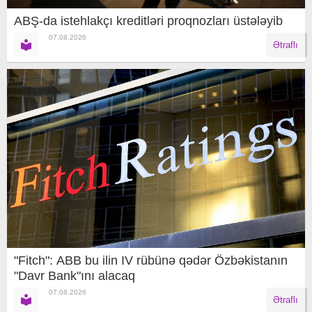
ABŞ-da istehlakçı kreditləri proqnozları üstələyib
07.08.2026
Ətraflı
"Fitch": ABB bu ilin IV rübünə qədər Özbəkistanın
"Davr Bank"ını alacaq
07.08.2026
Ətraflı