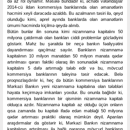
də az rol oynamır. Məsələ bundadır ki, əcnəbi vətəndaşlar
2014-cü ildən kommersiya banklarında olan əmanətlərin
həcmini xeyli dərəcədə azaldıb. Bu azalmanın təsiri ilə, qeyd
olunduğu kimi, aprel ayında banklarda olan əmanətlərin
ümumi həcmində kiçilmə qeydə alınıb.
Bütün bunlar ilin sonuna kimi nizamnamə kapitalını 50
milyona çatdırmalı olan bankları ciddi problemlər gözlədiyini
göstərir. Məhz bu şəraitdə bir neçə bankın fəaliyyətini
dayandırması qaçılmaz sayılır. Bankların nizamnamə
kapitalının 10 milyon manatdan 50 milyon manata qədər
artırılması qərarı faktiki olaraq ilin sonunadək nizamnamə
kapitalını 5 dəfə artırmağı tələb edir və bu, mövcud
kommersiya banklarının taleyinə təsir edəcək. Belə
proqnozlaşdırılır ki, heç də bütün kommersiya banklarının
Mərkəzi Bankın yeni nizamnamə kapitalına olan tələbləri
həyata keçirməyə imkanları yoxdur. Bu onunla bağlıdır ki,
kommersiya banklarının bir qisminin nizamnamə kapitalı
olduqca azdır. Nizamnamə kapitalı az olduğu üçün onların
qısa zamanda bu kapitalı ifadə edən məbləği 50 milyona
qədər artırması praktiki olaraq mümkün deyil. Aparılan
araşdırmalar da göstərir ki, Mərkəzi Bankın nizamnamə
kapitalının artırılması ilə bağlı qərarına mövcud bankların