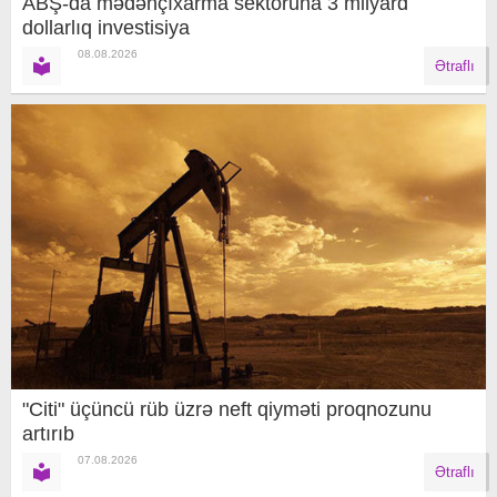
ABŞ-da mədənçıxarma sektoruna 3 milyard
dollarlıq investisiya
08.08.2026
Ətraflı
"Citi" üçüncü rüb üzrə neft qiyməti proqnozunu
artırıb
07.08.2026
Ətraflı