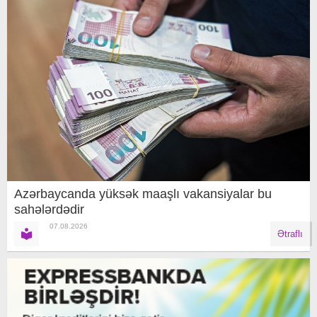
Azərbaycanda yüksək maaşlı vakansiyalar bu
sahələrdədir
07.08.2026
Ətraflı