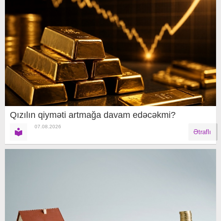
Qızılın qiyməti artmağa davam edəcəkmi?
07.08.2026
Ətraflı