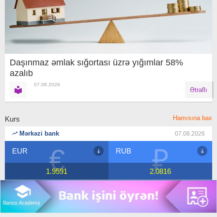
Daşınmaz əmlak sığortası üzrə yığımlar 58%
azalıb
07.08.2026
Ətraflı
Hamısına bax
Kurs
Mərkəzi bank
07.08.2026
₽
$
RUB
USD
2.0816
1.7