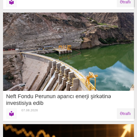
Ətraflı
Neft Fondu Perunun aparıcı enerji şirkətinə
investisiya edib
07.08.2026
Ətraflı