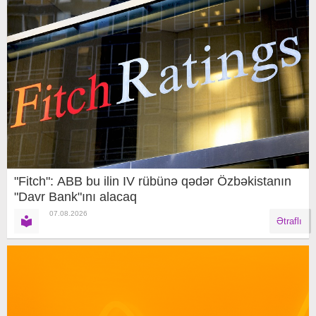
"Fitch": ABB bu ilin IV rübünə qədər Özbəkistanın
"Davr Bank"ını alacaq
07.08.2026
Ətraflı