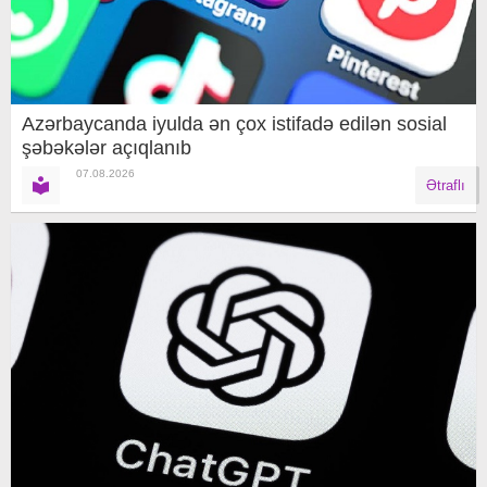
Azərbaycanda iyulda ən çox istifadə edilən sosial
şəbəkələr açıqlanıb
07.08.2026
Ətraflı