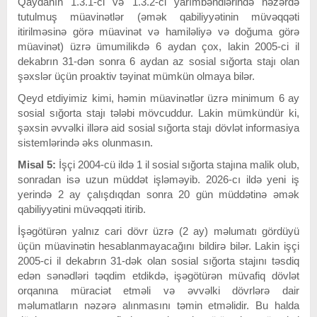
Qaydanın 1.3.1-ci və 1.3.2-ci yarımbəndlərində nəzərdə
tutulmuş müavinətlər (əmək qabiliyyətinin müvəqqəti
itirilməsinə görə müavinət və hamiləliyə və doğuma görə
müavinət) üzrə ümumilikdə 6 aydan çox, lakin 2005-ci il
dekabrın 31-dən sonra 6 aydan az sosial sığorta stajı olan
şəxslər üçün proaktiv təyinat mümkün olmaya bilər.
Qeyd etdiyimiz kimi, həmin müavinətlər üzrə minimum 6 ay
sosial sığorta stajı tələbi mövcuddur. Lakin mümkündür ki,
şəxsin əvvəlki illərə aid sosial sığorta stajı dövlət informasiya
sistemlərində əks olunmasın.
Misal 5:
İşçi 2004-cü ildə 1 il sosial sığorta stajına malik olub,
sonradan isə uzun müddət işləməyib. 2026-cı ildə yeni iş
yerində 2 ay çalışdıqdan sonra 20 gün müddətinə əmək
qabiliyyətini müvəqqəti itirib.
İşəgötürən yalnız cari dövr üzrə (2 ay) məlumatı gördüyü
üçün müavinətin hesablanmayacağını bildirə bilər. Lakin işçi
2005-ci il dekabrın 31-dək olan sosial sığorta stajını təsdiq
edən sənədləri təqdim etdikdə, işəgötürən müvafiq dövlət
orqanına müraciət etməli və əvvəlki dövrlərə dair
məlumatların nəzərə alınmasını təmin etməlidir. Bu halda