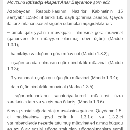
Mövzunu
iqtisadçı ekspert Anar Bayramov
şərh edir.
Azərbaycan Respublikasının Nazirlər Kabinetinin 15
sentyabr 1998-ci il tarixli 189 saylı qərarına əsasən, Qayda
ilə tənzimlənən sosial sığorta ödəmələri aşağıdakılardır:
– әmәk qabiliyyәtinin müvәqqәti itirilmәsinә görә müavinәt
(qanunvericiliklә müәyyәn olunmuş dövr üçün) (Maddә
1.3.1);
– hamilәliyә vә doğuma görә müavinәt (Maddә 1.3.2);
– uşağın anadan olmasına görә birdәfәlik müavinәt (Maddә
1.3.3);
– 3 yaşınadәk uşağa qulluğa görә müavinәt (Maddә 1.3.4);
– dәfn üçün birdәfәlik müavinәt (Maddә 1.3.5);
– sığortaolunanların sanatoriya-kurort müalicәsi üzrә
xәrclәrinin tam vә ya qismәn ödәnişi (Maddә 1.3.6).
6 aylıq sosial sığorta stajı məsələsinə gəlincə, Qaydanın 1.5-
ci maddəsində qeyd edilir ki, 1.3.1-ci və 1.3.2-ci
yarımbəndlərdə nəzərdə tutulmuş müavinətləri almaq hüququ
ən azı 6 ay sosial sığorta stajı olan sığortaolunanlara şamil