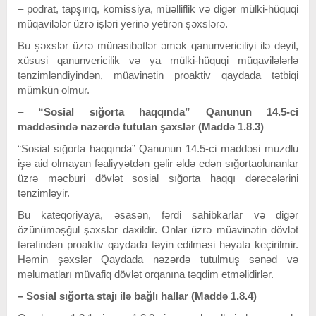
– podrat, tapşırıq, komissiya, müәlliflik vә digәr mülki-hüquqi
müqavilәlәr üzrә işlәri yerinә yetirәn şәxslәrә.
Bu şəxslər üzrə münasibətlər əmək qanunvericiliyi ilə deyil,
xüsusi qanunvericilik və ya mülki-hüquqi müqavilələrlə
tənzimləndiyindən, müavinətin proaktiv qaydada tətbiqi
mümkün olmur.
–
“Sosial sığorta haqqında” Qanunun 14.5-ci
maddәsindә nәzәrdә tutulan şәxslәr (Maddә 1.8.3)
“Sosial sığorta haqqında” Qanunun 14.5-ci maddəsi muzdlu
işə aid olmayan fəaliyyətdən gəlir əldə edən sığortaolunanlar
üzrə məcburi dövlət sosial sığorta haqqı dərəcələrini
tənzimləyir.
Bu kateqoriyaya, əsasən, fərdi sahibkarlar və digər
özünüməşğul şəxslər daxildir. Onlar üzrə müavinətin dövlət
tərəfindən proaktiv qaydada təyin edilməsi həyata keçirilmir.
Həmin şəxslər Qaydada nəzərdə tutulmuş sənəd və
məlumatları müvafiq dövlət orqanına təqdim etməlidirlər.
– Sosial sığorta stajı ilә bağlı hallar (Maddә 1.8.4)