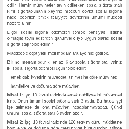
edilir. Həmin müavinətlər təyin edilərkən sosial sığorta stajı
kimi sığortaolunanın xeyrinə məcburi dövlət sosial sığorta
haqqı ödənilən əmək fəaliyyəti dövrlərinin ümumi müddəti
nəzərə alınır.
Digər sosial sığorta ödəmələri (əmək pensiyası istisna
olmaqla) təyin edilərkən qanunvericiliyə uyğun olaraq sosial
sığorta stajı tələb edilmir.
Maddədə diqqət yetirilməli məqamlara aydınlıq gətirək.
Birinci məqam
odur ki, ən azı 6 ay sosial sığorta stajı yalnız
iki sosial sığorta ödəməsi üçün tələb edilir:
– әmәk qabiliyyәtinin müvәqqәti itirilmәsinә görә müavinәt;
– hamilәliyә vә doğuma görә müavinәt.
Misal 1:
İşçi 10 fevral tarixində əmək qabiliyyətini müvəqqəti
itirib. Onun ümumi sosial sığorta stajı 3 aydır. Bu halda işçi
işə gəlməsə də ona müavinət hesablanmayacaq. Çünki
ümumi sosial sığorta stajı 6 aydan azdır.
Misal 2:
İşçi 13 fevral tarixində 126 təqvim günü müddətinə
hamiləliyə və doğuma görə məzuniyyət hüququndan istifadə