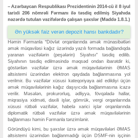
– Azәrbaycan Respublikası Prezidentinin 2014-cü il 8 iyul
tarixli 206 nömrәli Fәrmanı ilә tәsdiq edilmiş Siyahıda
nәzәrdә tutulan vәzifәlәrdә çalışan şәxslәr (Maddә 1.8.1.)
Ən yüksək faiz verən depozit hansı bankdadır?
Həmin Fərmanla “Dövlət orqanlarında əmək münasibətləri
əmək müqaviləsi kağız üzərində yazılı formada bağlandıqda
yaranan vəzifələrin (peşələrin) Siyahısı” təsdiq edilib.
Siyahının təsdiq edilməsində məqsəd ondan ibarətdir ki,
göstərilən vəzifələr üzrə əmək müqavilələrinin ӘMAS
altsistemi üzərindən elektron qaydada bağlanmasına yol
verilmir. Bu vəzifələr xüsusi kateqoriyaya aid edildiyi üçün
əmək müqavilələrinin kağız daşıyıcıda bağlanmasına icazə
verilir. Məsələn, prokurorluq, ədliyyə, fövqəladə hallar,
miqrasiya xidməti, daxili işlər, gömrük, vergi orqanlarında
xüsusi rütbəli vəzifələr, habelə xarici işlər orqanlarında
diplomatik rütbəli vəzifələr üzrə əmək müqavilələrinin
bağlanması həmin Fərmanla tənzimlənir.
Göründüyü kimi, bu şəxslər üzrə əmək müqavilələri ӘMAS
altsistemi üzərindən bağlanmadığı üçün DSMF-nin işçinin