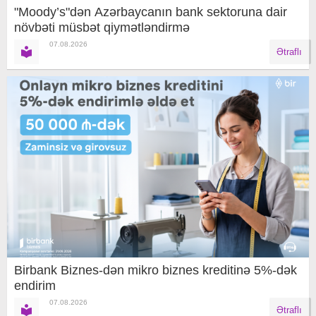
"Moody’s"dən Azərbaycanın bank sektoruna dair
növbəti müsbət qiymətləndirmə
07.08.2026
Ətraflı
Birbank Biznes-dən mikro biznes kreditinə 5%-dək
endirim
07.08.2026
Ətraflı