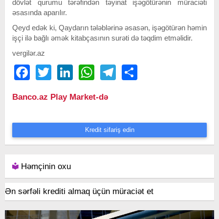
dövlət qurumu tərəfindən təyinat işəgötürənin müraciəti
əsasında aparılır.
Qeyd edək ki, Qaydarın tələblərinə əsasən, işəgötürən həmin
işçi ilə bağlı əmək kitabçasının surəti də təqdim etməlidir.
vergilər.az
Facebook
Twitter
LinkedIn
WhatsApp
Telegram
Share
Banco.az Play Market-də
Kredit sifariş edin
Həmçinin oxu
Ən sərfəli krediti almaq üçün müraciət et