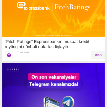
“Fitch Ratings” Expressbankın müsbət kredit
reytinqini növbəti dəfə təsdiqləyib
07.08.2026
Ətraflı