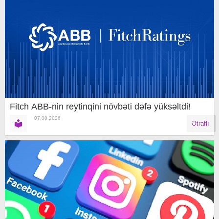
Fitch ABB-nin reytinqini növbəti dəfə yüksəltdi!
07.08.2026
Ətraflı