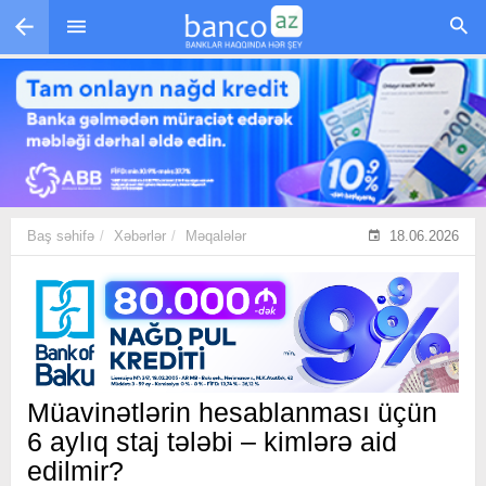
Skip to main content
Baş səhifə
Xəbərlər
Məqalələr
18.06.2026
Müavinətlərin hesablanması üçün
6 aylıq staj tələbi – kimlərə aid
edilmir?