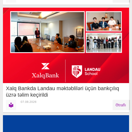
Xalq Bankda Landau məktəbliləri üçün bankçılıq
üzrə təlim keçirildi
07.08.2026
Ətraflı