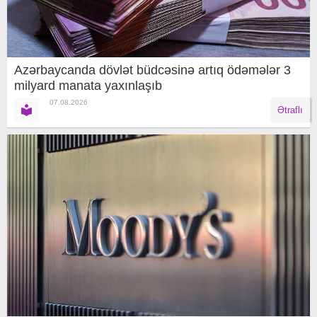
Azərbaycanda dövlət büdcəsinə artıq ödəmələr 3
milyard manata yaxınlaşıb
07.08.2026
Ətraflı