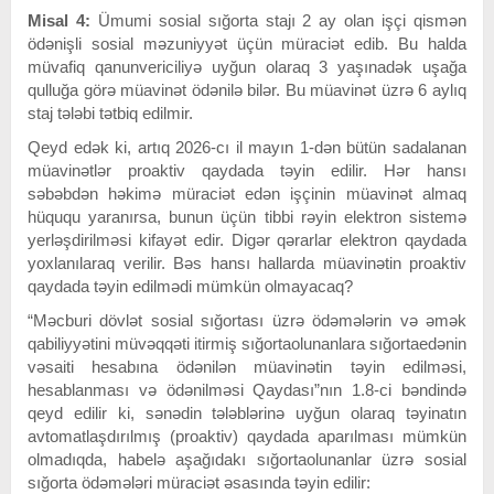
Misal 4:
Ümumi sosial sığorta stajı 2 ay olan işçi qismən
ödənişli sosial məzuniyyət üçün müraciət edib. Bu halda
müvafiq qanunvericiliyə uyğun olaraq 3 yaşınadək uşağa
qulluğa görə müavinət ödənilə bilər. Bu müavinət üzrə 6 aylıq
staj tələbi tətbiq edilmir.
Qeyd edək ki, artıq 2026-cı il mayın 1-dən bütün sadalanan
müavinətlər proaktiv qaydada təyin edilir. Hər hansı
səbəbdən həkimə müraciət edən işçinin müavinət almaq
hüququ yaranırsa, bunun üçün tibbi rəyin elektron sistemə
yerləşdirilməsi kifayət edir. Digər qərarlar elektron qaydada
yoxlanılaraq verilir. Bəs hansı hallarda müavinətin proaktiv
qaydada təyin edilmədi mümkün olmayacaq?
“Məcburi dövlət sosial sığortası üzrə ödəmələrin və əmək
qabiliyyətini müvəqqəti itirmiş sığortaolunanlara sığortaedənin
vəsaiti hesabına ödənilən müavinətin təyin edilməsi,
hesablanması və ödənilməsi Qaydası”nın 1.8-ci bəndində
qeyd edilir ki, sənədin tələblərinə uyğun olaraq təyinatın
avtomatlaşdırılmış (proaktiv) qaydada aparılması mümkün
olmadıqda, habelə aşağıdakı sığortaolunanlar üzrə sosial
sığorta ödəmələri müraciət əsasında təyin edilir: