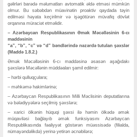
gəlirləri barədə məlumatları avtomatik əldə etməsi mümkün
olmur. Bu səbəbdən müavinətin proaktiv qaydada təyin
edilməsi həyata keçirilmir və işəgötürən müvafiq dövlət
orqanına müraciət etməlidir.
– Azәrbaycan Respublikasının Əmәk Mәcәllәsinin 6-cı
maddәsinin
“a”, “b”, “c” vә “d” bәndlәrindә nәzәrdә tutulan şәxslәr
(Maddә 1.8.2.)
Әmək Məcəlləsinin 6-cı maddəsinə əsasən aşağıdakı
şəxslərə Məcəllənin müddəaları şamil edilmir:
– hәrbi qulluqçulara;
– mәhkәmә hakimlәrinә;
– Azәrbaycan Respublikasının Milli Mәclisinin deputatlarına
vә bәlәdiyyәlәrә seçilmiş şәxslәrә;
– xarici ölkәnin hüquqi şәxsi ilә hәmin ölkәdә әmәk
müqavilәsi bağlayıb әmәk funksiyasını Azәrbaycan
Respublikasında fәaliyyәt göstәrәn müәssisәdә (filialda,
nümayәndәlikdә) yerinә yetirәn әcnәbilәrә;