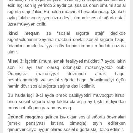
edir. İşçi son iş yerində 2 aydır çalışsa da onun ümumi sosial
sığorta stajı 2 ildir. Bu halda müavinət hesablanacaq. Çünki 6
aylıq tələb son iş yeri üzrə deyil, ümumi sosial sığorta stajı
üzrə müəyyən edilir.
İkinci məqam
isə “sosial sığorta stajı” dedikdə
sığortaolunanın xeyrinə məcburi dövlət sosial sığorta haqqı
ödənilən əmək fəaliyyəti dövrlərinin ümumi müddəti nəzərə
alınır.
Misal 3:
İşçinin ümumi əmək fəaliyyəti müddəti 7 aydır, lakin
son iki ayı tam olaraq ödənişsiz məzuniyyətdə olub.
Ödənişsiz məzuniyyət dövründə əmək haqqı
hesablanmadığı və sosial sığorta haqqı ödənilmədiyi üçün
həmin dövr sosial sığorta stajına daxil edilmir.
Bu halda işçi 8-ci ayda əmək qabiliyyətini müvəqqəti itirsə,
onun sosial sığorta stajı faktiki olaraq 5 ay təşkil etdiyindən
müavinət hüququ yaranmayacaq.
Üçüncü məqama
gəlincə isə digər sosial sığorta ödəmələri
(əmək pensiyası istisna olmaqla) təyin edilərkən
qanunvericiliyə uyğun olaraq sosial sığorta stajı tələb edilmir.