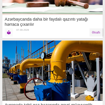
Azərbaycanda daha bir faydalı qazıntı yatağı
hərraca çıxarılır
07.08.2026
Ətraflı
Avropada təbii qaz bazarında qeyri-müəyyənlik