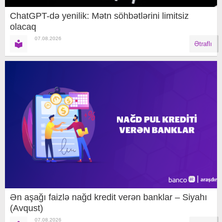
ChatGPT-də yenilik: Mətn söhbətlərini limitsiz
olacaq
07.08.2026
Ətraflı
Ən aşağı faizlə nağd kredit verən banklar – Siyahı
(Avqust)
07.08.2026