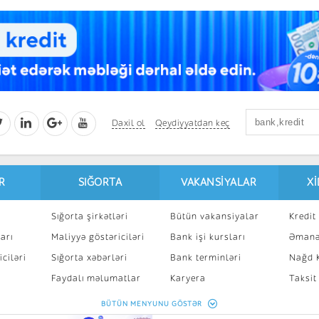
Daxil ol
Qeydiyyatdan keç
R
SIĞORTA
VAKANSIYALAR
X
Sığorta şirkətləri
Bütün vakansiyalar
Kredit 
arı
Maliyyə göstəriciləri
Bank işi kursları
Əmanə
ciləri
Sığorta xəbərləri
Bank terminləri
Nağd K
8
Faydalı məlumatlar
Karyera
Taksit
Sığorta kalkulyatoru
Peşakar inkişaf
İpotek
BÜTÜN MENYUNU GÖSTƏR