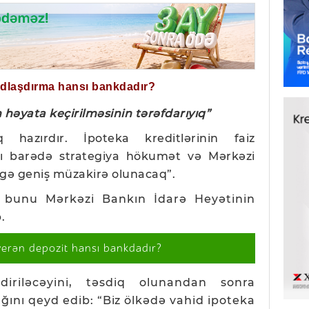
ğdlaşdırma hansı bankdadır?
 həyata keçirilməsinin tərəfdarıyıq”
q hazırdır. İpoteka kreditlərinin faiz
sı barədə strategiya hökumət və Mərkəzi
rgə geniş müzakirə olunacaq”.
 bunu Mərkəzi Bankın İdarə Heyətinin
b.
verən depozit hansı bankdadır?
şdiriləcəyini, təsdiq olunandan sonra
ğını qeyd edib: “
Biz
ölkədə vahid ipoteka