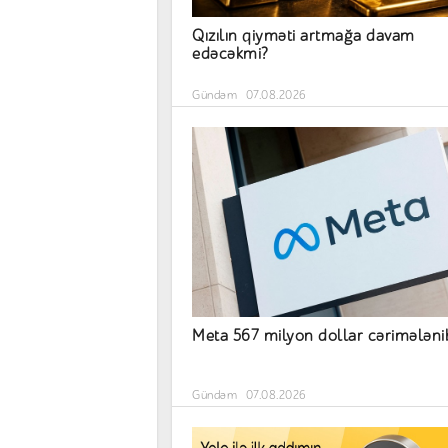
Qızılın qiyməti artmağa davam
edəcəkmi?
Gündəm
07.08.2026
Meta 567 milyon dollar cərimələni
Gündəm
07.08.2026