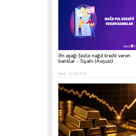
Ən aşağı faizlə nağd kredit verən
banklar – Siyahı (Avqust)
Bank
07.08.2026