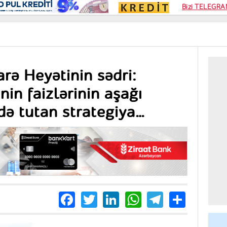
Kampa
Bizi TELEGRAM
Kart si
ƏRKƏZI BANKIN İDARƏ HEYƏTININ SƏDRI: “İPOTEKA KREDITLƏRININ FAIZLƏR
rə Heyətinin sədri:
nin faizlərinin aşağı
də tutan strategiya
Facebook
Twitter
LinkedIn
WhatsApp
Telegra
Share