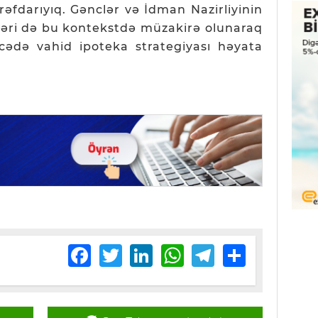
rəfdarıyıq. Gənclər və İdman Nazirliyinin
ifləri də bu kontekstdə müzakirə olunaraq
icədə vahid ipoteka strategiyası həyata
Facebook
Twitter
LinkedIn
WhatsApp
Telegram
Share