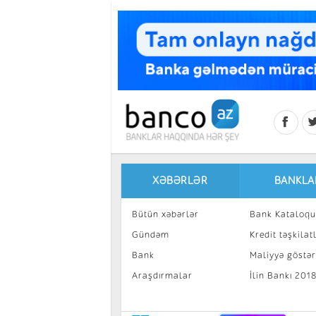
Skip to main content
XƏBƏRLƏR
BANKLA
Bütün xəbərlər
Bank Kataloqu
Gündəm
Kredit təşkilatl
Bank
Maliyyə göstəri
Araşdırmalar
İlin Bankı 201
İnvestisiya