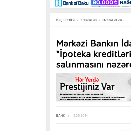
Maraqlı
BancoTV
Müsahibə
BAŞ SƏHIFƏ
XƏBƏRLƏR
MƏQALƏLƏR
M
Mərkəzi Bankın İda
“İpoteka kreditləri
salınmasını nəzər
hazırdır”
BANK
11.05.2014