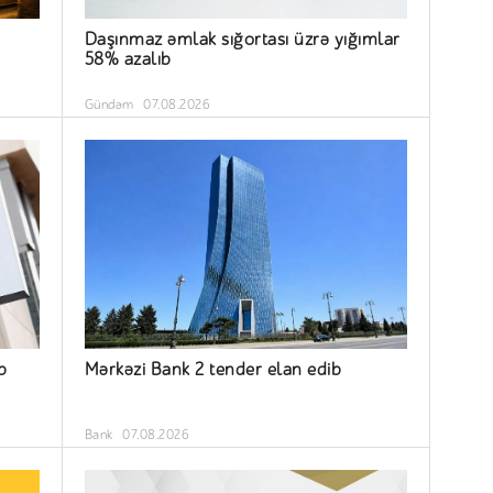
Daşınmaz əmlak sığortası üzrə yığımlar
58% azalıb
Gündəm
07.08.2026
b
Mərkəzi Bank 2 tender elan edib
Bank
07.08.2026