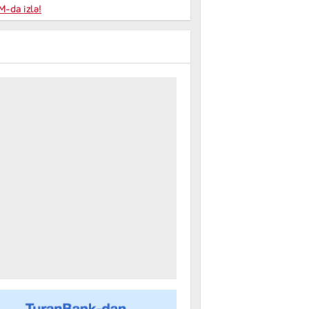
niyalar
-da izlə!
farişi
ININ AŞAĞI SALINMASINI NƏZƏRDƏ TUTAN STRATEGIYA HAZIRDIR”
m