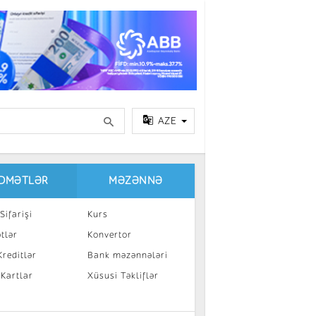
AZE
IDMƏTLƏR
MƏZƏNNƏ
Sifarişi
Kurs
tlər
Konvertor
reditlər
Bank məzənnələri
 Kartlar
Xüsusi Təkliflər
a