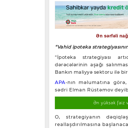
Ən sərfəli na
“Vahid ipoteka strategiyasının
“İpoteka strategiyası a
rtı
dərəcələrinin aşağı salınma
Bankın maliyyə sektoru ilə bi
APA
-nın məlumatına görə,
sədri Elman Rüstəm
ov
deyi
Ən yüksək faiz 
O, strategiyanın dəqiqlə
reallaşdırılmasına başlanaca