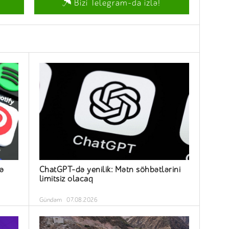
Bizi Telegram-da izlə!
ə
ChatGPT-də yenilik: Mətn söhbətlərini
limitsiz olacaq
Gündəm
07.08.2026