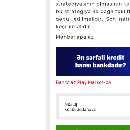
strategiyasının olmasının tə
bu strategiya ilə bağlı təkl
qəbul edilməlidir. Son nət
keçirilməlidir”.
Mənbə: apa.az
Banco.az Play Market-də
Müəllif:
Könül Soltanova