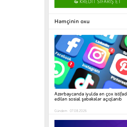
KREDİT SİFARİŞ ET
Həmçinin oxu
Azərbaycanda iyulda ən çox istifad
edilən sosial şəbəkələr açıqlanıb
Gündəm
07.08.2026