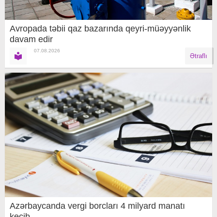
Avropada təbii qaz bazarında qeyri-müəyyənlik
davam edir
07.08.2026
Ətraflı
Azərbaycanda vergi borcları 4 milyard manatı
keçib