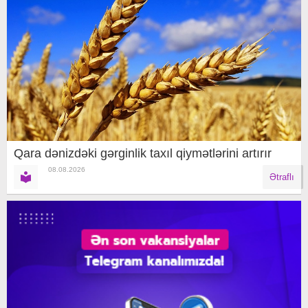
Qara dənizdəki gərginlik taxıl qiymətlərini artırır
08.08.2026
Ətraflı