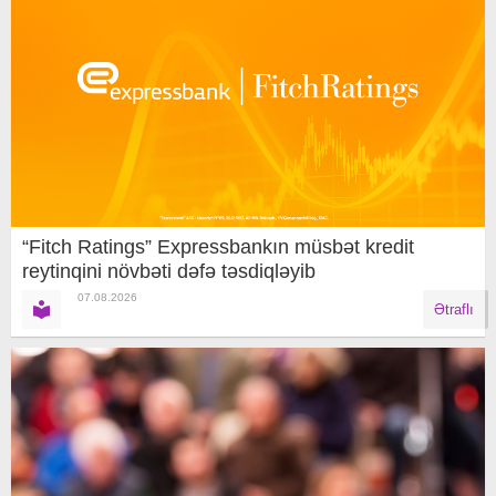
“Fitch Ratings” Expressbankın müsbət kredit
reytinqini növbəti dəfə təsdiqləyib
07.08.2026
Ətraflı