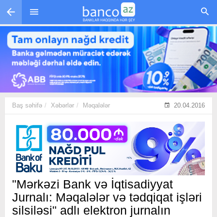
Skip to main content
Baş səhifə
Xəbərlər
Məqalələr
20.04.2016
"Mərkəzi Bank və İqtisadiyyat
Jurnalı: Məqalələr və tədqiqat işləri
silsiləsi" adlı elektron jurnalın