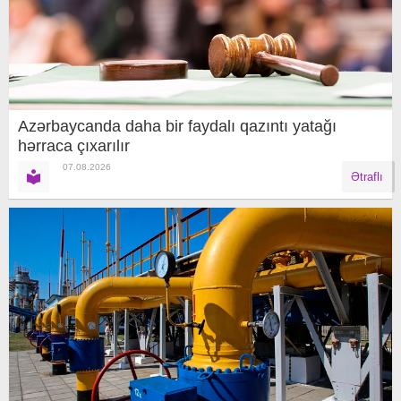
Azərbaycanda daha bir faydalı qazıntı yatağı
hərraca çıxarılır
07.08.2026
Ətraflı