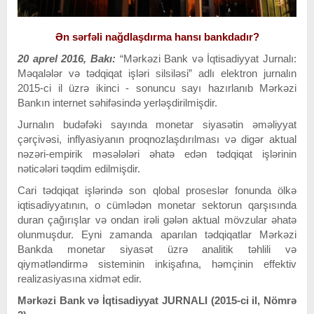
Ən sərfəli nağdlaşdırma hansı bankdadır?
20 aprel 2016, Bakı:
“Mərkəzi Bank və İqtisadiyyat Jurnalı:
Məqalələr və tədqiqat işləri silsiləsi” adlı elektron jurnalın
2015-ci il üzrə ikinci - sonuncu sayı hazırlanıb Mərkəzi
Bankın internet səhifəsində yerləşdirilmişdir.
Jurnalın budəfəki sayında monetar siyasətin əməliyyat
çərçivəsi, inflyasiyanın proqnozlaşdırılması və digər aktual
nəzəri-empirik məsələləri əhatə edən tədqiqat işlərinin
nəticələri təqdim edilmişdir.
Cari tədqiqat işlərində son qlobal proseslər fonunda ölkə
iqtisadiyyatının, o cümlədən monetar sektorun qarşısında
duran çağırışlar və ondan irəli gələn aktual mövzular əhatə
olunmuşdur. Eyni zamanda aparılan tədqiqatlar Mərkəzi
Bankda monetar siyasət üzrə analitik təhlili və
qiymətləndirmə sisteminin inkişafına, həmçinin effektiv
realizasiyasına xidmət edir.
Mərkəzi Bank və İqtisadiyyat JURNALI (2015-ci il, Nömrə