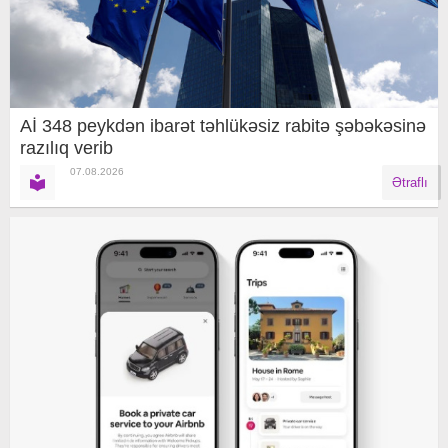
Aİ 348 peykdən ibarət təhlükəsiz rabitə şəbəkəsinə
razılıq verib
07.08.2026
Ətraflı