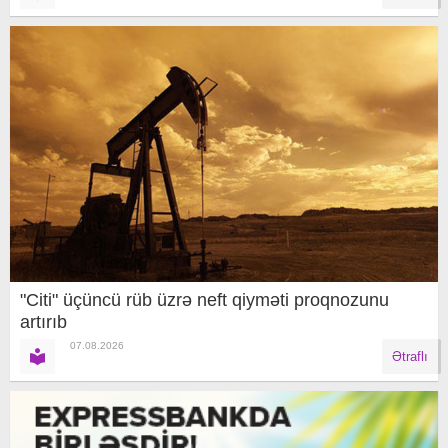
"Citi" üçüncü rüb üzrə neft qiyməti proqnozunu
artırıb
07.08.2026
Ətraflı