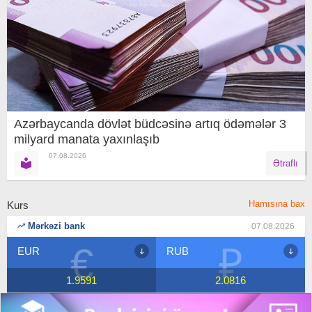
Azərbaycanda dövlət büdcəsinə artıq ödəmələr 3
milyard manata yaxınlaşıb
07.08.2026
Ətraflı
Hamısına bax
Kurs
Mərkəzi bank
07.08.2026
₽
$
RUB
USD
2.0816
1.7