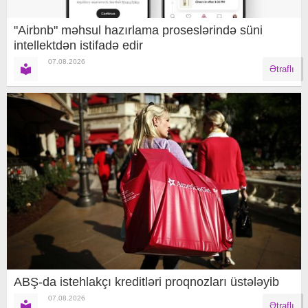
"Airbnb" məhsul hazırlama proseslərində süni
intellektdən istifadə edir
07.08.2026
Ətraflı
ABŞ-da istehlakçı kreditləri proqnozları üstələyib
07.08.2026
Ətraflı