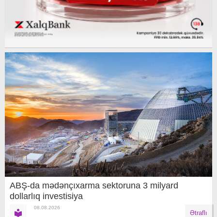
ABŞ-da mədənçıxarma sektoruna 3 milyard
dollarlıq investisiya
08.08.2026
Ətraflı