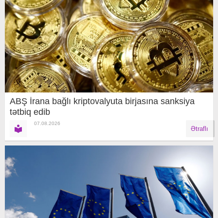
ABŞ İrana bağlı kriptovalyuta birjasına sanksiya
tətbiq edib
07.08.2026
Ətraflı