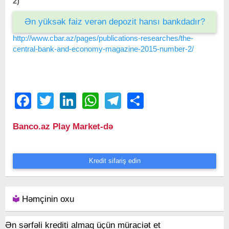
2)
Ən yüksək faiz verən depozit hansı bankdadır?
http://www.cbar.az/pages/publications-researches/the-
central-bank-and-economy-magazine-2015-number-2/
Facebook
Twitter
LinkedIn
WhatsApp
Telegram
Share
Banco.az Play Market-də
Kredit sifariş edin
Həmçinin oxu
Ən sərfəli krediti almaq üçün müraciət et