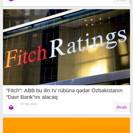
"Fitch": ABB bu ilin IV rübünə qədər Özbəkistanın
"Davr Bank"ını alacaq
07.08.2026
Ətraflı