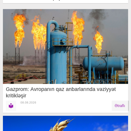
Gazprom: Avropanın qaz anbarlarında vəziyyət
kritikləşir
08.08.2026
Ətraflı