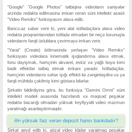
"Google" "Google Photos" tətbiqinə videoların saniyələr
ərzində redaktə edilməsinə imkan verən süni intellekt əsaslı
"Video Remiks" funksiyasını əlavə edib.
Banco.az xəbər verir ki, yeni alət istifadəçilərə əlavə video
redaktə proqramlarından istifadə etmədən bir neçə toxunuşla
videolarını fərqli üslublara çevirməyə imkan verir.
"Yarat" (Create) bölməsində yerləşən "Video Remiks"
funksiyası videolara kinematik işıqlandırma əlavə etmək,
fonu dəyişmək, həmçinin akvarel, eskiz və yağlı boya kimi
bədii effektlər tətbiq etmək imkanı yaradır. İstifadəçilər,
həmçinin videolarını səhər işığı effekti ilə zənginləşdirə və ya
fərqli mühitdə çəkilmiş kimi göstərə bilərlər.
Şirkətin bildirdiyinə görə, bu funksiya "Gemini Omni" süni
intellekt modeli əsasında hazırlanıb və məqsəd peşəkar
redaktə bacarığı olmadan yüksək keyfiyyətli video məzmun
yaratmağı asanlaşdırmaqdır.
Ən yüksək faiz verən depozit hansı bankdadır?
Şirkət qeyd edib ki, gözəl video kliplər yaratmaq peşəkar