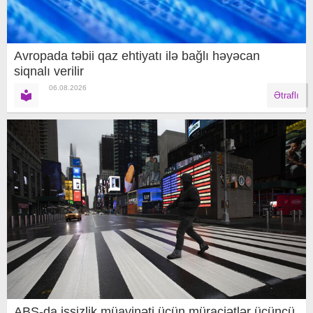
Avropada təbii qaz ehtiyatı ilə bağlı həyəcan
siqnalı verilir
06.08.2026
Ətraflı
ABŞ-da işsizlik müavinəti üçün müraciətlər üçüncü