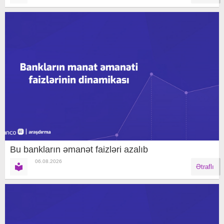
Bu bankların əmanət faizləri azalıb
06.08.2026
Ətraflı