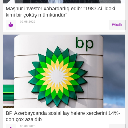
Məşhur investor xəbərdarlıq edib: "1987-ci ildəki
kimi bir çöküş mümkündür"
06.08.2026
Ətraflı
BP Azərbaycanda sosial layihələrə xərclərini 14%-
dən çox azaldıb
06.08.2026