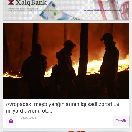
Avropadakı meşə yanğınlarının iqtisadi zərəri 19
milyard avronu ötüb
06.08.2026
Ətraflı