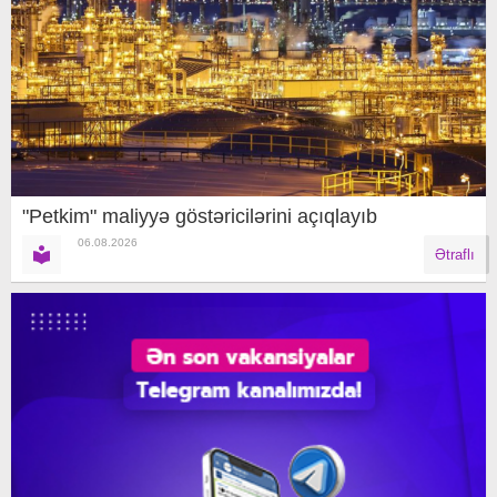
"Petkim" maliyyə göstəricilərini açıqlayıb
06.08.2026
Ətraflı