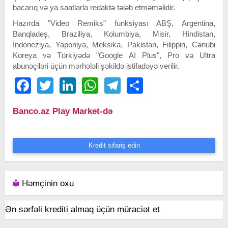
bacarıq və ya saatlarla redaktə tələb etməməlidir.
Hazırda "Video Remiks" funksiyası ABŞ, Argentina,
Banqladeş, Braziliya, Kolumbiya, Misir, Hindistan,
İndoneziya, Yaponiya, Meksika, Pakistan, Filippin, Cənubi
Koreya və Türkiyədə "Google AI Plus", Pro və Ultra
abunəçiləri üçün mərhələli şəkildə istifadəyə verilir.
Facebook
Twitter
LinkedIn
WhatsApp
Telegram
Share
Banco.az Play Market-də
Kredit sifariş edin
Həmçinin oxu
Ən sərfəli krediti almaq üçün müraciət et