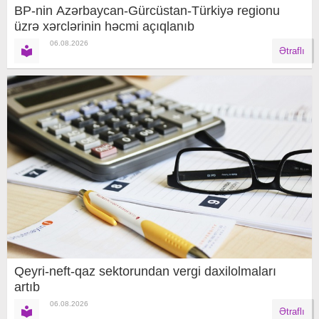
BP-nin Azərbaycan-Gürcüstan-Türkiyə regionu
üzrə xərclərinin həcmi açıqlanıb
06.08.2026
Ətraflı
Qeyri-neft-qaz sektorundan vergi daxilolmaları
artıb
06.08.2026
Ətraflı