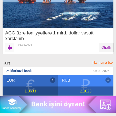
AÇG üzrə fəaliyyətlərə 1 mlrd. dollar vəsait
xərclənib
06.08.2026
Ətraflı
Hamısına bax
Kurs
Mərkəzi bank
06.08.2026
₽
$
RUB
USD
2.1023
1.7