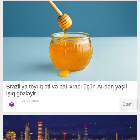
Braziliya toyuq əti və bal ixracı üçün Aİ-dən yaşıl
işıq gözləyir
06.08.2026
Ətraflı