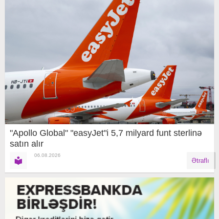
"Apollo Global" "easyJet"i 5,7 milyard funt sterlinə
satın alır
06.08.2026
Ətraflı