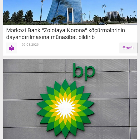
Mərkəzi Bank "Zolotaya Korona" köçürmələrinin
dayandırılmasına münasibət bildirib
06.08.2026
Ətraflı