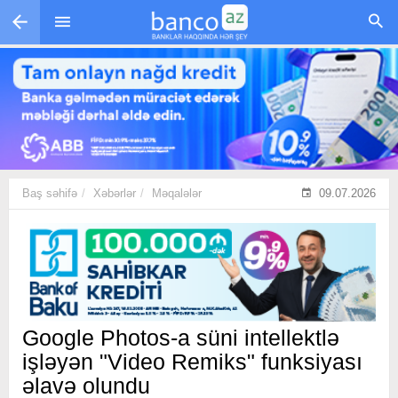
Skip to main content
Baş səhifə
Xəbərlər
Məqalələr
09.07.2026
Google Photos-a süni intellektlə
işləyən "Video Remiks" funksiyası
əlavə olundu