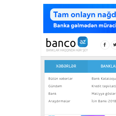
Skip to main content
XƏBƏRLƏR
BANKLA
Bütün xəbərlər
Bank Kataloqu
Gündəm
Kredit təşkilatl
Bank
Maliyyə göstəri
Araşdırmalar
İlin Bankı 201
İnvestisiya