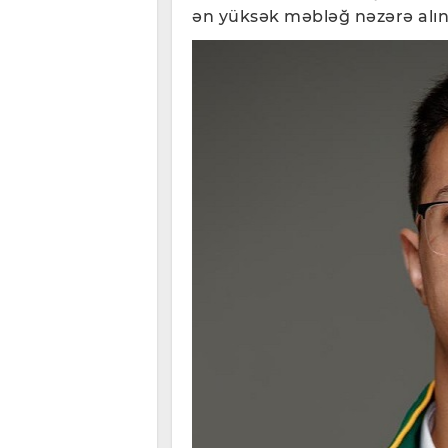
ən yüksək məbləğ nəzərə alını