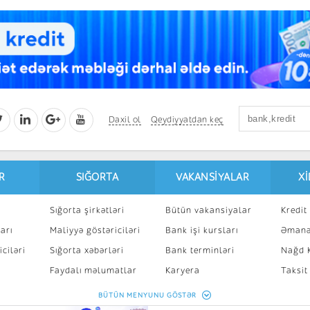
Daxil ol
Qeydiyyatdan keç
R
SIĞORTA
VAKANSIYALAR
X
Sığorta şirkətləri
Bütün vakansiyalar
Kredit 
arı
Maliyyə göstəriciləri
Bank işi kursları
Əmanə
ciləri
Sığorta xəbərləri
Bank terminləri
Nağd K
8
Faydalı məlumatlar
Karyera
Taksit
Sığorta kalkulyatoru
Peşakar inkişaf
İpotek
BÜTÜN MENYUNU GÖSTƏR