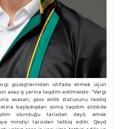
ergi güzəştlərindən istifadə etmək üçün
sin əsas iş yerinə təqdim edilməlidir: "Vergi
inə əsasən, şəxs əlillik statusunu təsdiq
yətinə başladıqdan sonra təqdim etdikdə
qdim olunduğu tarixdən deyil, əmək
yə mindiyi tarixdən tətbiq edilir. Qeyd