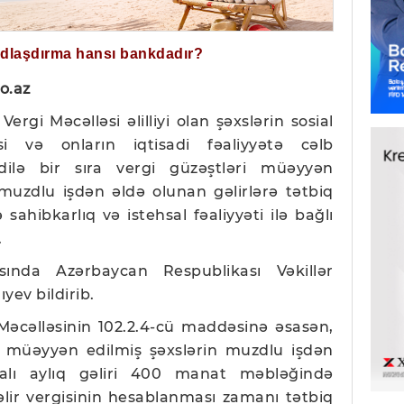
ğdlaşdırma hansı bankdadır?
o.az
rgi Məcəlləsi əlilliyi olan şəxslərin sosial
si və onların iqtisadi fəaliyyətə cəlb
dilə bir sıra vergi güzəştləri müəyyən
muzdlu işdən əldə olunan gəlirlərə tətbiq
 sahibkarlıq və istehsal fəaliyyəti ilə bağlı
.
asında
Azərbaycan Respublikası Vəkillər
ğıyev
bildirib.
 Məcəlləsinin 102.2.4-cü maddəsinə əsasən,
yi müəyyən edilmiş şəxslərin muzdlu işdən
malı aylıq gəliri 400 manat məbləğində
gəlir vergisinin hesablanması zamanı tətbiq