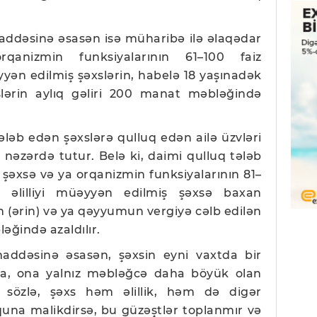
maddəsinə əsasən isə müharibə ilə əlaqədar
orqanizmin funksiyalarının 61–100 faiz
yyən edilmiş şəxslərin, habelə 18 yaşınadək
xslərin aylıq gəliri 200 manat məbləğində
ələb edən şəxslərə qulluq edən ailə üzvləri
əzərdə tutur. Belə ki, daimi qulluq tələb
n şəxsə və ya orqanizmin funksiyalarının 81–
 əlilliyi müəyyən edilmiş şəxsə baxan
ın (ərin) və ya qəyyumun vergiyə cəlb edilən
əğində azaldılır.
 maddəsinə əsasən, şəxsin eyni vaxtda bir
a, ona yalnız məbləğcə daha böyük olan
a sözlə, şəxs həm əlillik, həm də digər
una malikdirsə, bu güzəştlər toplanmır və