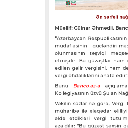
Ən sərfəli na
Müəllif: Gülnar Əhmədli, Banc
"
Azərbaycan Respublikasının Ve
müdafiəsinin gücləndirilmə
olunmasının təşviqi məqsə
etmişdir. Bu güzəştlər həm 
edilən gəlir vergisini, həm də
vergi öhdəliklərini əhatə edir"
Bunu
Banco.az-a
açıqlam
Kollegiyasının üzvü Şulan Na
Vəkilin sözlərinə görə, Vergi
müharibə ilə əlaqədar əlilli
əldə etdikləri vergi tutul
azaldılır: "Bu güzəşt şəxsin 