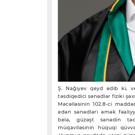
Ş. Nağıyev qeyd edib ki, v
təsdiqedici sənədlər fiziki şəx
Məcəlləsinin 102.8-ci maddəs
edən sənədləri əmək fəaliy
belə, güzəşt sənədin tə
müqaviləsinin hüquqi qüvvə