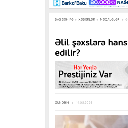
Maraqlı
BancoTV
Müsahibə
BAŞ SƏHIFƏ
XƏBƏRLƏR
MƏQALƏLƏR
Ə
Əlil şəxslərə hans
edilir?
GÜNDƏM
14.05.2026