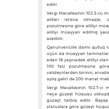
edilir.
Vergi Məcəlləsinin 102.3-cü 
əlilləri istisna olmaqla, 
pozulmasına görə əlilliyi müə
əlilliyi müəyyən edilmiş şə
azaldılır.
Qanunvericilik daimi qulluq t
üçün də müəyyən təminatlar n
edən 18 yaşınadək əlilliyi ola
100 faiz pozulmasına görə
valideynlərdən birinin, arvad
aylıq gəliri də 200 manat məbl
Vergi Məcəlləsinin 102.7-ci
neçə güzəşt hüququ olduqd
güzəşt tətbiq edilir. Başq
statuslara görə güzəşt hüquq