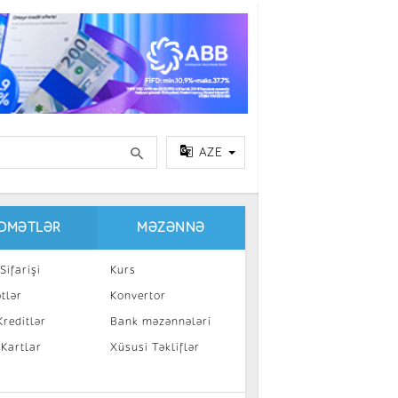
AZE
IDMƏTLƏR
MƏZƏNNƏ
Sifarişi
Kurs
tlər
Konvertor
reditlər
Bank məzənnələri
 Kartlar
Xüsusi Təkliflər
a