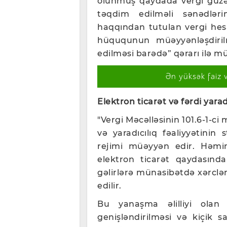
olunmuş qaydada vergi güzəşti
təqdim edilməli sənədləri
haqqından tutulan vergi hesab
hüququnun müəyyənləşdirilm
edilməsi barədə” qərarı ilə m
Ən yüksək faiz 
Elektron ticarət və fərdi yaradı
"Vergi Məcəlləsinin 101.6-1-ci 
və yaradıcılıq fəaliyyətinin 
rejimi müəyyən edir. Həmin 
elektron ticarət qaydasında 
gəlirlərə münasibətdə xərclər
edilir.
Bu yanaşma əlilliyi olan 
genişləndirilməsi və kiçik s