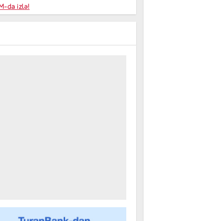
niyalar
-da izlə!
farişi
m