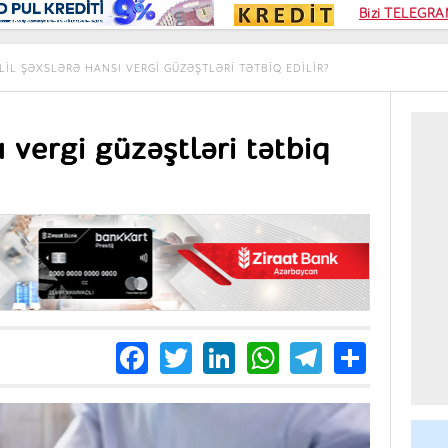
Kampa
Bizi TELEGRAM
Kart si
LIL ŞƏXSLƏRƏ HANSI VERGI GÜZƏŞTLƏRI TƏTBIQ EDILIR?
ı vergi güzəştləri tətbiq
Facebook
Twitter
LinkedIn
WhatsApp
Telegra
Share