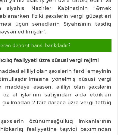
 yalnız əsas iş yeri üzrə tətbiq edilir və
n siyahısı Nazirlər Kabinetinin “Əmək
lanarkən fiziki şəxslərin vergi güzəştləri
əsi üçün sənədlərin Siyahısının təsdiq
üəyyən edilmişdir".
verən depozit hansı bankdadır?
cılıq fəaliyyəti üzrə xüsusi vergi rejimi
maddəsi əlilliyi olan şəxslərin fərdi əməyinin
stimullaşdırılmasına yönəlmiş xüsusi vergi
maddəyə əsasən, əlilliyi olan şəxslərin
öz əl işlərinin satışından əldə etdikləri
 çıxılmadan 2 faiz dərəcə üzrə vergi tətbiq
şəxslərin özünüməşğulluq imkanlarının
ahibkarlıq fəaliyyətinə təşviqi baxımından