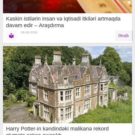
Kəskin istilərin insan və iqtisadi itkiləri artmaqda
davam edir – Araşdırma
06.08.2026
Ətraflı
Harry Potter-in kəndindəki malikanə rekord