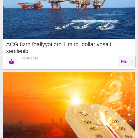
AÇG üzrə fəaliyyətlərə 1 mlrd. dollar vəsait
xərclənib
06.08.2026
Ətraflı