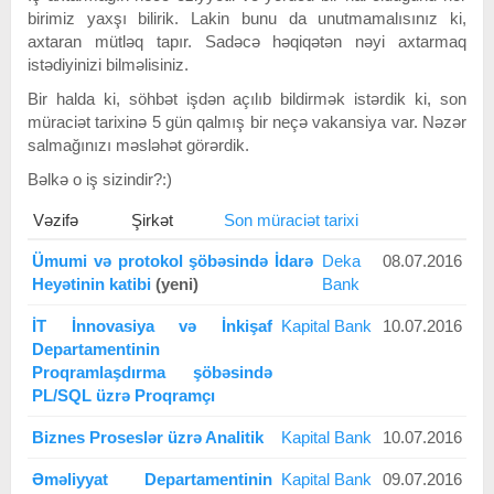
birimiz yaxşı bilirik. Lakin bunu da unutmamalısınız ki,
axtaran mütləq tapır. Sadəcə həqiqətən nəyi axtarmaq
istədiyinizi bilməlisiniz.
Bir halda ki, söhbət işdən açılıb bildirmək istərdik ki, son
müraciət tarixinə 5 gün qalmış bir neçə vakansiya var. Nəzər
salmağınızı məsləhət görərdik.
Bəlkə o iş sizindir?:)
Vəzifə
Şirkət
Son müraciət tarixi
Ümumi və protokol şöbəsində İdarə
Deka
08.07.2016
Heyətinin katibi
(yeni)
Bank
İT İnnovasiya və İnkişaf
Kapital Bank
10.07.2016
Departamentinin
Proqramlaşdırma şöbəsində
PL/SQL üzrə Proqramçı
Biznes Proseslər üzrə Analitik
Kapital Bank
10.07.2016
Əməliyyat Departamentinin
Kapital Bank
09.07.2016