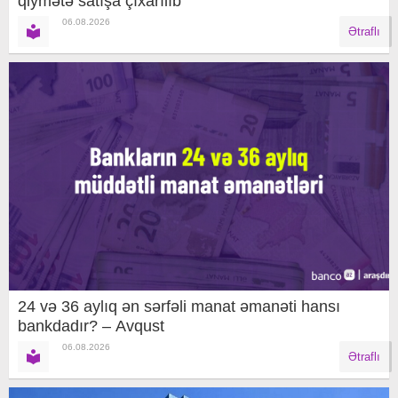
qiymətə satışa çıxarılıb
06.08.2026
Ətraflı
24 və 36 aylıq ən sərfəli manat əmanəti hansı
bankdadır? – Avqust
06.08.2026
Ətraflı