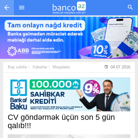
Skip to main content
Baş səhifə
Xəbərlər
Məqalələr
04.07.2016
CV göndərmək üçün son 5 gün
qalıb!!!