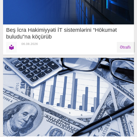
Beş İcra Hakimiyyəti İT sistemlərini “Hökumət
buludu”na köçürüb
06.08.2026
Ətraflı