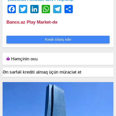
Facebook
Twitter
LinkedIn
WhatsApp
Telegram
Share
Banco.az Play Market-də
Kredit sifariş edin
Həmçinin oxu
Ən sərfəli krediti almaq üçün müraciət et