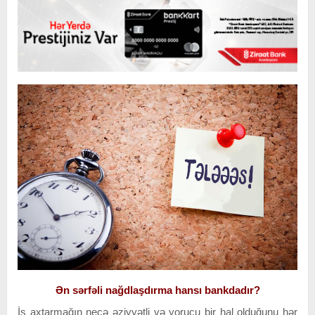
Ən sərfəli nağdlaşdırma hansı bankdadır?
İş axtarmağın necə əziyyətli və yorucu bir hal olduğunu hər