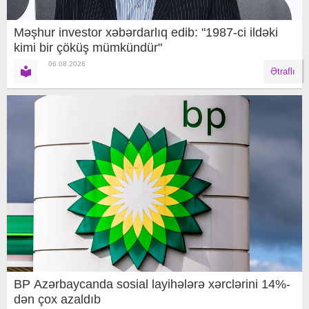
Məşhur investor xəbərdarlıq edib: "1987-ci ildəki
kimi bir çöküş mümkündür"
06.08.2026
Ətraflı
BP Azərbaycanda sosial layihələrə xərclərini 14%-
dən çox azaldıb