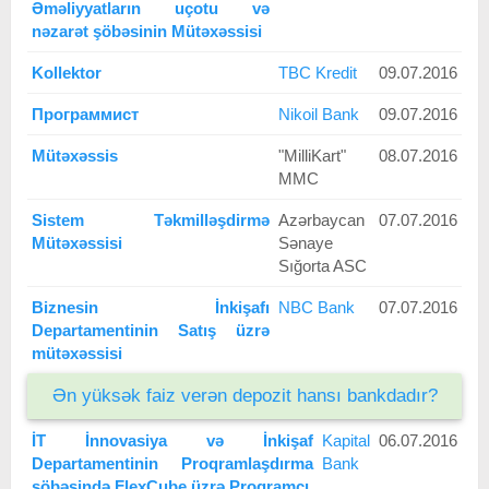
Əməliyyatların uçotu və
nəzarət şöbəsinin Mütəxəssisi
Kollektor
TBC Kredit
09.07.2016
Программист
Nikoil Bank
09.07.2016
Mütəxəssis
"MilliKart"
08.07.2016
MMC
Sistem Təkmilləşdirmə
Azərbaycan
07.07.2016
Mütəxəssisi
Sənaye
Sığorta ASC
Biznesin İnkişafı
NBC Bank
07.07.2016
Departamentinin Satış üzrə
mütəxəssisi
Ən yüksək faiz verən depozit hansı bankdadır?
İT İnnovasiya və İnkişaf
Kapital
06.07.2016
Departamentinin Proqramlaşdırma
Bank
şöbəsində FlexCube üzrə Proqramçı