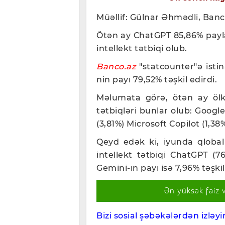
Müəllif: Gülnar Əhmədli, Banc
Ötən ay ChatGPT 85,86% pay
intellekt tətbiqi olub.
Banco.az
"statcounter"ə isti
nin payı 79,52% təşkil edirdi.
Məlumata görə, ötən ay ölkə
tətbiqləri bunlar olub:
Google
(3,81%)
Microsoft Copilot (1,38%
Qeyd edək ki, iyunda qlobal
intellekt tətbiqi ChatGPT (
Gemini-ın payı isə 7,96% təşkil
Ən yüksək faiz 
Bizi sosial şəbəkələrdən izləyin