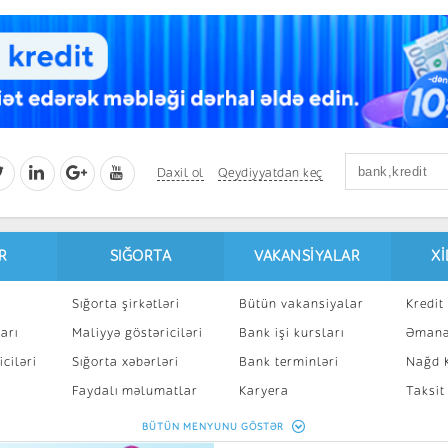
Daxil ol
Qeydiyyatdan keç
R
SIĞORTA
VAKANSIYALAR
X
Sığorta şirkətləri
Bütün vakansiyalar
Kredit 
arı
Maliyyə göstəriciləri
Bank işi kursları
Əmanə
ciləri
Sığorta xəbərləri
Bank terminləri
Nağd K
8
Faydalı məlumatlar
Karyera
Taksit
Sığorta kalkulyatoru
Peşakar inkişaf
İpotek
BÜTÜN MENYUNU GÖSTƏR