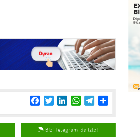
Facebook
Twitter
LinkedIn
WhatsApp
Telegram
Share
Bizi Telegram-da izlə!