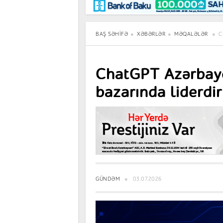
Maraqlı
BancoTV
Müsahibə
BAŞ SƏHIFƏ
XƏBƏRLƏR
MƏQALƏLƏR
C
ChatGPT Azərbayc
bazarında liderdir
GÜNDƏM
03.07.2026