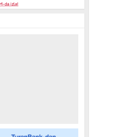
niyalar
-da izlə!
farişi
m