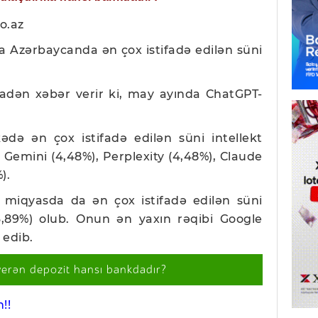
o.az
la Azərbaycanda
ən çox istifadə edilən süni
nadən xəbər verir ki, may ayında ChatGPT-
də ən çox istifadə edilən süni intellekt
 Gemini (4,48%), P
erplexity (4,48%), Claude
).
 miqyasda da ən çox istifadə edilən süni
76,89%) olub. Onun ən yaxın rəqibi Google
 edib.
verən depozit hansı bankdadır?
!!