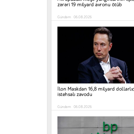
zərəri 19 milyard avronu ötüb
Gündəm
06.08.2026
İlon Maskdan 16,8 milyard dollarlı
istehsalı zavodu
Gündəm
06.08.2026