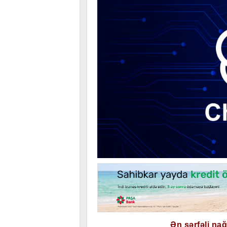
Ən sərfəli na