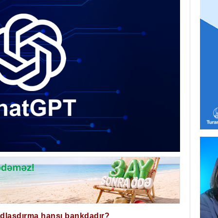
ğdlaşdırma hansı bankdadır?