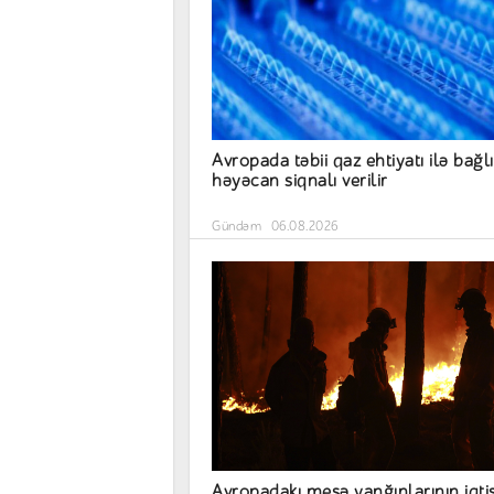
Avropada təbii qaz ehtiyatı ilə bağlı
həyəcan siqnalı verilir
Gündəm
06.08.2026
Avropadakı meşə yanğınlarının iqti