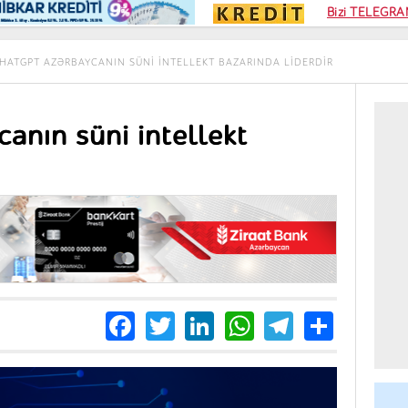
Kampa
Bizi TELEGRAM
Kart si
HATGPT AZƏRBAYCANIN SÜNI INTELLEKT BAZARINDA LIDERDIR
anın süni intellekt
Facebook
Twitter
LinkedIn
WhatsApp
Telegra
Share