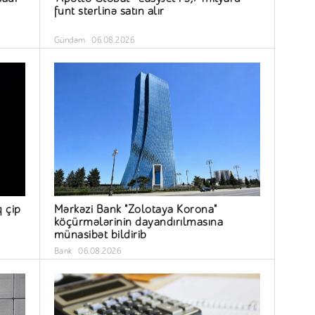
funt sterlinə satın alır
Gündəm
06.08.2026
q çip
Mərkəzi Bank "Zolotaya Korona"
köçürmələrinin dayandırılmasına
münasibət bildirib
Bank
06.08.2026