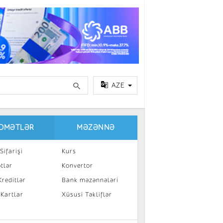
AZE
IDMƏTLƏR
MƏZƏNNƏ
Sifarişi
Kurs
tlər
Konvertor
reditlər
Bank məzənnələri
 Kartlar
Xüsusi Təkliflər
a