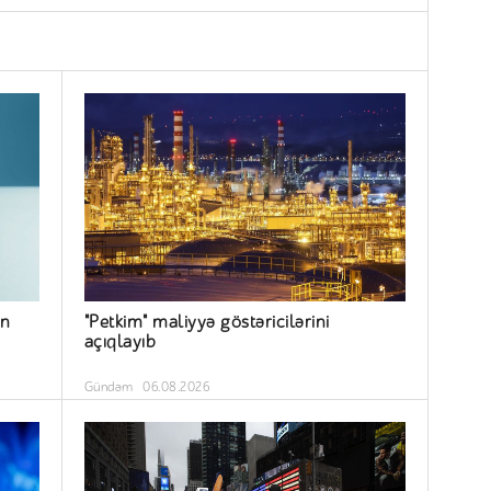
ün
"Petkim" maliyyə göstəricilərini
açıqlayıb
Gündəm
06.08.2026