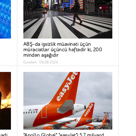
ABŞ-da işsizlik müavinəti üçün
müraciətlər üçüncü həftədir ki, 200
mindən aşağıdır
Gündəm
06.08.2026
sadi
"Apollo Global" "easyJet"i 5,7 milyard