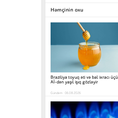
Həmçinin oxu
Braziliya toyuq əti və bal ixracı üç
Aİ-dən yaşıl işıq gözləyir
Gündəm
06.08.2026