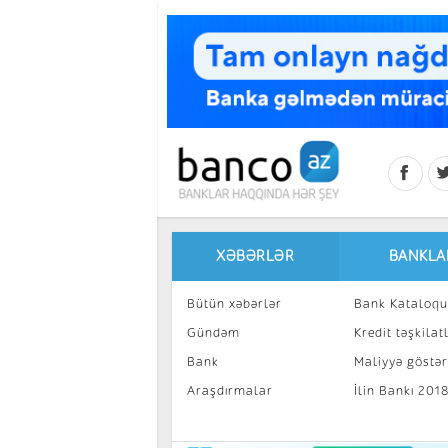
Skip to main content
XƏBƏRLƏR
BANKLA
Bütün xəbərlər
Bank Kataloqu
Gündəm
Kredit təşkilatl
Bank
Maliyyə göstəri
Araşdırmalar
İlin Bankı 201
İnvestisiya