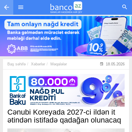
Skip to main content
Baş səhifə
Xəbərlər
Məqalələr
18.05.2026
Cənubi Koreyada 2027-ci ildən it
ətindən istifadə qadağan olunacaq