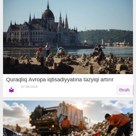
Quraqlıq Avropa iqtisadiyyatına təzyiqi artırır
07.08.2026
Ətraflı