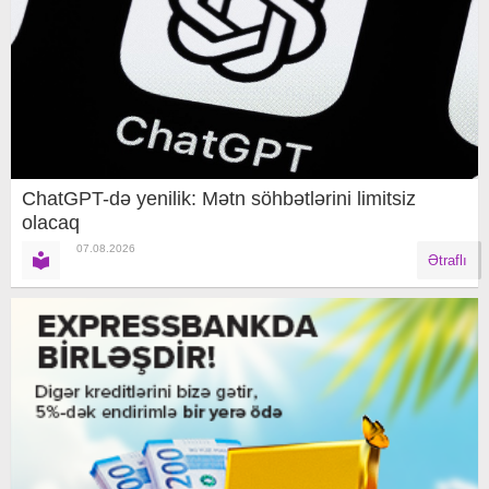
ChatGPT-də yenilik: Mətn söhbətlərini limitsiz
olacaq
07.08.2026
Ətraflı