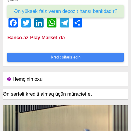
Ən yüksək faiz verən depozit hansı bankdadır?
Facebook
Twitter
LinkedIn
WhatsApp
Telegram
Share
Banco.az Play Market-də
Kredit sifariş edin
Həmçinin oxu
Ən sərfəli krediti almaq üçün müraciət et