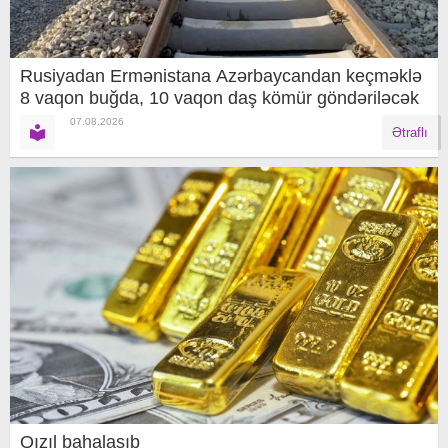
Rusiyadan Ermənistana Azərbaycandan keçməklə
8 vaqon buğda, 10 vaqon daş kömür göndəriləcək
07.08.2026
Ətraflı
Qızıl bahalaşıb