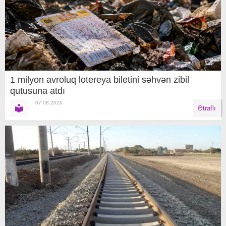
1 milyon avroluq lotereya biletini səhvən zibil
qutusuna atdı
07.08.2026
Ətraflı