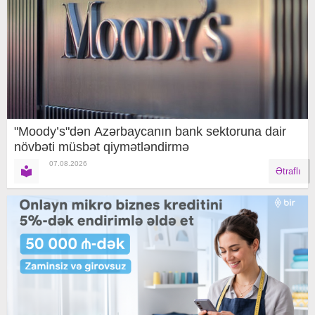
"Moody’s"dən Azərbaycanın bank sektoruna dair
növbəti müsbət qiymətləndirmə
07.08.2026
Ətraflı