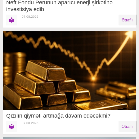
Neft Fondu Perunun aparıcı enerji şirkətinə
investisiya edib
07.08.2026
Ətraflı
Qızılın qiyməti artmağa davam edəcəkmi?
07.08.2026
Ətraflı