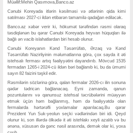
Müəllif:Mehin Qasımova,Banco.az
Cənubi Koreyada itlərin kəsilməsi və ətlərinin qida kimi
satılması 2027-ci ildən etibarən tamamilə qadağan ediləcək.
Banco.az xəbər verir ki, hökumət tərəfindən rəsmi olaraq
təsdiqlənən bu qərar Cənubi Koreyada heyvan hüquqları ilə
bağlı ən vacib islahatlardan biri hesab olunur.
Cənubi Koreyanın Kənd Təsərrüfatı, Ərzaq və Kənd
Təsərrüfatı Nazirliyinin məlumatlarına görə, çox sayda it əti
istehsalı ferması artıq fəaliyyətini dayandırıb. Mövcud 1535
fermadan 1265-i 2024-cü ildən bəri bağlanıb ki, bu da ümumi
sayın 82 faizini təşkil edir.
Rəsmilərin sözlərinə görə, qalan fermalar 2026-cı ilin sonuna
qədər tədricən bağlanacaq. Eyni zamanda, qanun
pozuntularını və qanunsuz istehsal təcrübələrini müəyyən
etmək üçün həm bağlanmış, həm də fəaliyyətdə olan
fermalarda hərtərəfli yoxlamalar aparılacaq.Bu qərar
Prezident Yun Suk-yeolun seçki vədlərindən biri idi. Qeyd
olunur ki, son illərdə ölkədə it əti istehlakı xeyli azalıb və bu
ənənə, xüsusən də gənc nəsil arasında, demək olar ki, yoxa
çıxıb.