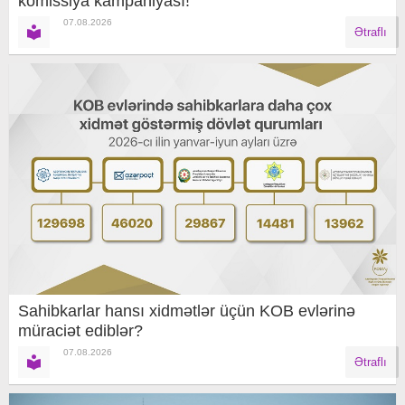
komissiya kampaniyası!
07.08.2026
Ətraflı
Sahibkarlar hansı xidmətlər üçün KOB evlərinə
müraciət ediblər?
07.08.2026
Ətraflı