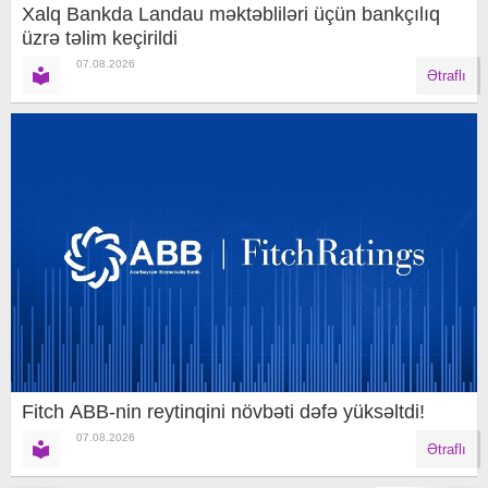
Xalq Bankda Landau məktəbliləri üçün bankçılıq
üzrə təlim keçirildi
07.08.2026
Ətraflı
Fitch ABB-nin reytinqini növbəti dəfə yüksəltdi!
07.08.2026
Ətraflı