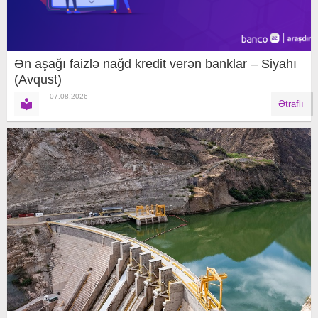
Ən aşağı faizlə nağd kredit verən banklar – Siyahı
(Avqust)
07.08.2026
Ətraflı