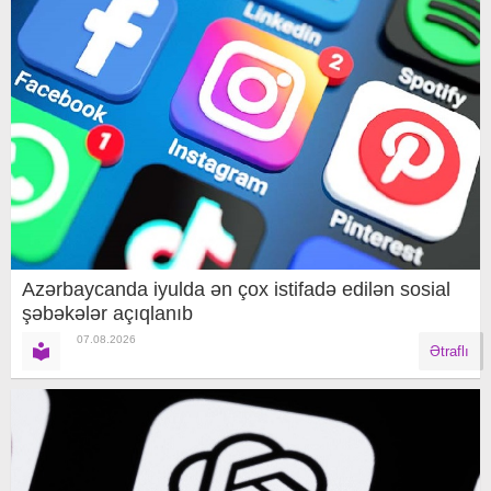
Azərbaycanda iyulda ən çox istifadə edilən sosial
şəbəkələr açıqlanıb
07.08.2026
Ətraflı