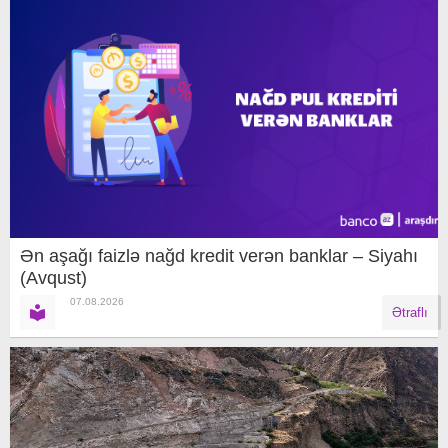
Ən aşağı faizlə nağd kredit verən banklar – Siyahı
(Avqust)
07.08.2026
Ətraflı