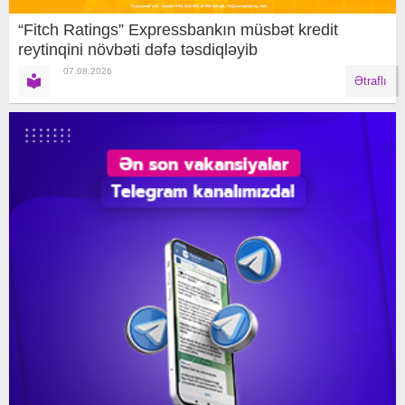
“Fitch Ratings” Expressbankın müsbət kredit
reytinqini növbəti dəfə təsdiqləyib
07.08.2026
Ətraflı