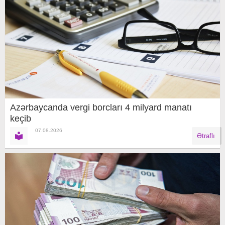
Azərbaycanda vergi borcları 4 milyard manatı
keçib
07.08.2026
Ətraflı