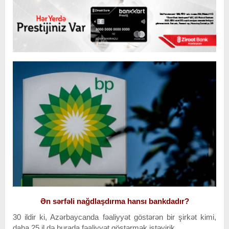
Ən sərfəli nağdlaşdırma hansı bankdadır?
30 ildir ki, Azərbaycanda fəaliyyət göstərən bir şirkət kimi,
daha 25 il də burada fəaliyyət göstərmək istəyirik.