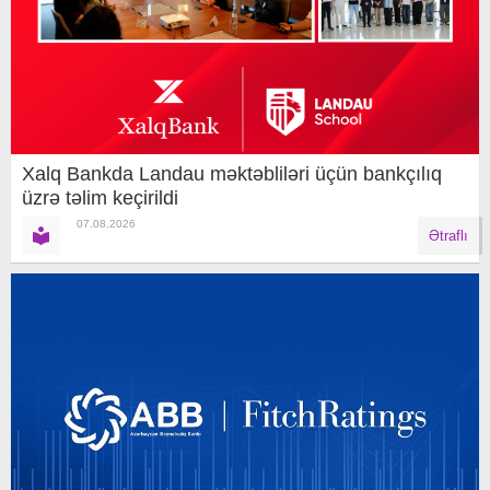
Xalq Bankda Landau məktəbliləri üçün bankçılıq
üzrə təlim keçirildi
07.08.2026
Ətraflı