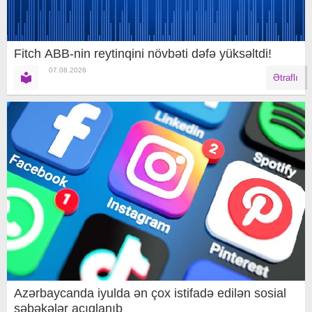
Fitch ABB-nin reytinqini növbəti dəfə yüksəltdi!
07.08.2026
Ətraflı
Azərbaycanda iyulda ən çox istifadə edilən sosial
şəbəkələr açıqlanıb