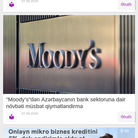
07.08.2026
Ətraflı
"Moody’s"dən Azərbaycanın bank sektoruna dair
növbəti müsbət qiymətləndirmə
07.08.2026
Ətraflı