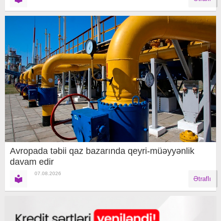
Avropada təbii qaz bazarında qeyri-müəyyənlik
davam edir
07.08.2026
Ətraflı