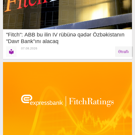
"Fitch": ABB bu ilin IV rübünə qədər Özbəkistanın
"Davr Bank"ını alacaq
07.08.2026
Ətraflı