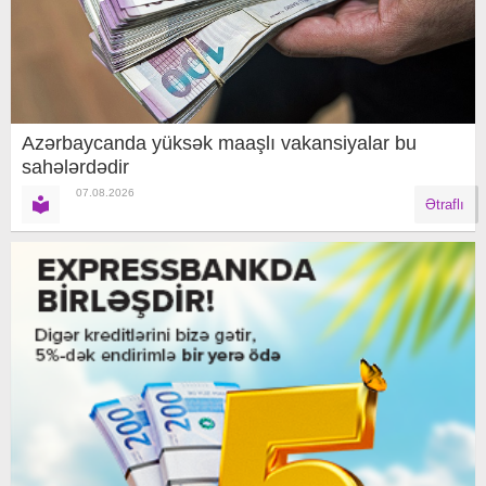
Azərbaycanda yüksək maaşlı vakansiyalar bu
sahələrdədir
07.08.2026
Ətraflı