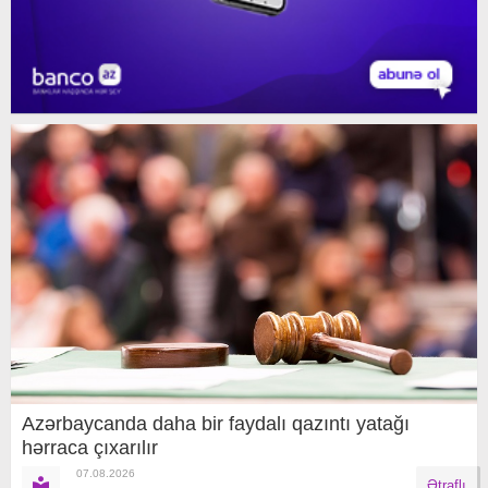
Azərbaycanda daha bir faydalı qazıntı yatağı
hərraca çıxarılır
07.08.2026
Ətraflı