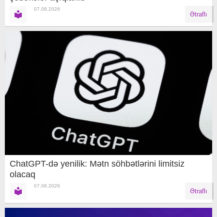
07.08.2026
Ətraflı
ChatGPT-də yenilik: Mətn söhbətlərini limitsiz
olacaq
07.08.2026
Ətraflı