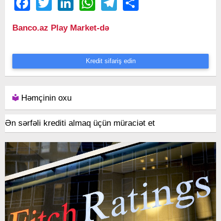
Facebook
Twitter
LinkedIn
WhatsApp
Telegram
Share
Banco.az Play Market-də
Kredit sifariş edin
Həmçinin oxu
Ən sərfəli krediti almaq üçün müraciət et