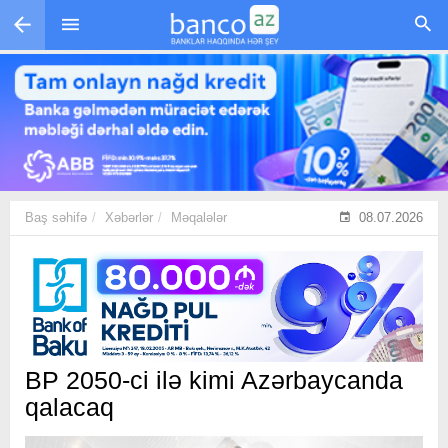
Skip to main content
Baş səhifə
Xəbərlər
Məqalələr
08.07.2026
BP 2050-ci ilə kimi Azərbaycanda
qalacaq