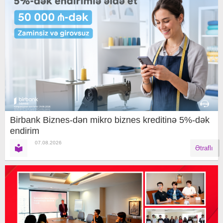
Birbank Biznes-dən mikro biznes kreditinə 5%-dək
endirim
07.08.2026
Ətraflı