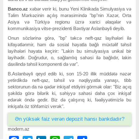
Banco.az
xəbər verir ki, bunu Yeni Klinikada Simulyasiya və
Təlim Mərkəzinin açılış mərasimində "bp"nin Xəzər, Orta
Asiya və Türkiyə regionu üzrə xarici əlaqələr və
kommunikasiya vitse-prezidenti Bəxtiyar Aslanbəyli deyib.
Onun sözlərinə görə, "bp" təkcə neft-qaz layihələri ilə
kifayətlənmir, həm də sosial həyatla bağlı müxtəlif təhsil
layihələri həyata keçirir: "Lakin bu simulyasiya unikal bir
layihədir. Doğrudur, o, sağlamlıq sahəsi ilə bağlıdır, lakin
daxilində təhsil komponenti də var".
B.Aslanbəyli qeyd edib ki, son 15-20 illik müddətə nəzər
yetirdikdə neft-qaz, təhsil və nəqliyyatla yanaşı, tibb
sektorunun da nə qədər inkişaf etdiyini görmək olar: "Biz açıq
şəkildə görə bilərik ki, səhiyyə sahəsi daha çox inkişaf
edərək öndə gedir. Biz də çalışırıq ki, fəaliyyətimizlə bu
inkişafa öz töhfəmizi verək".
Ən yüksək faiz verən depozit hansı bankdadır?
modern.az