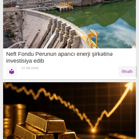
Neft Fondu Perunun aparıcı enerji şirkətinə
investisiya edib
07.08.2026
Ətraflı