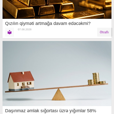
Qızılın qiyməti artmağa davam edəcəkmi?
07.08.2026
Ətraflı
Daşınmaz əmlak sığortası üzrə yığımlar 58%