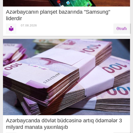
Azərbaycanın planşet bazarında "Samsung"
liderdir
07.08.2026
Ətraflı
Azərbaycanda dövlət büdcəsinə artıq ödəmələr 3
milyard manata yaxınlaşıb