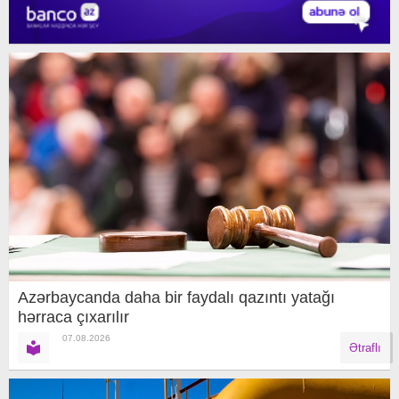
Azərbaycanda daha bir faydalı qazıntı yatağı
hərraca çıxarılır
07.08.2026
Ətraflı