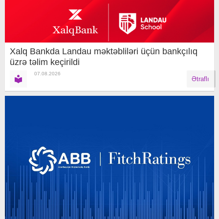
Xalq Bankda Landau məktəbliləri üçün bankçılıq
üzrə təlim keçirildi
07.08.2026
Ətraflı