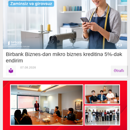
Birbank Biznes-dən mikro biznes kreditinə 5%-dək
endirim
07.08.2026
Ətraflı