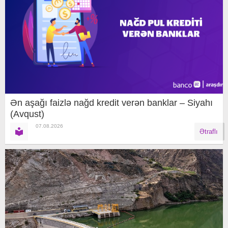
Ən aşağı faizlə nağd kredit verən banklar – Siyahı
(Avqust)
07.08.2026
Ətraflı