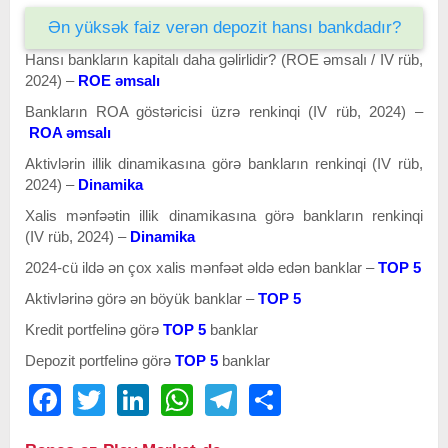
Ən yüksək faiz verən depozit hansı bankdadır?
Hansı bankların kapitalı daha gəlirlidir? (ROE əmsalı / IV rüb,
2024) –
ROE əmsalı
Bankların ROA göstəricisi üzrə renkinqi (IV rüb, 2024) –
ROA əmsalı
Aktivlərin illik dinamikasına görə bankların renkinqi (IV rüb,
2024) –
Dinamika
Xalis mənfəətin illik dinamikasına görə bankların renkinqi
(IV rüb, 2024) –
Dinamika
2024-cü ildə ən çox xalis mənfəət əldə edən banklar –
TOP 5
Aktivlərinə görə ən böyük banklar –
TOP 5
Kredit portfelinə görə
TOP 5
banklar
Depozit portfelinə görə
TOP 5
banklar
Facebook
Twitter
LinkedIn
WhatsApp
Telegram
Share