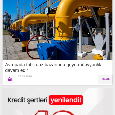
Avropada təbii qaz bazarında qeyri-müəyyənlik
davam edir
07.08.2026
Ətraflı