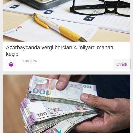
Azərbaycanda vergi borcları 4 milyard manatı
keçib
07.08.2026
Ətraflı