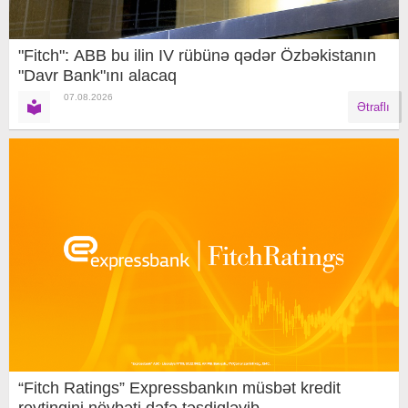
"Fitch": ABB bu ilin IV rübünə qədər Özbəkistanın
"Davr Bank"ını alacaq
07.08.2026
Ətraflı
“Fitch Ratings” Expressbankın müsbət kredit