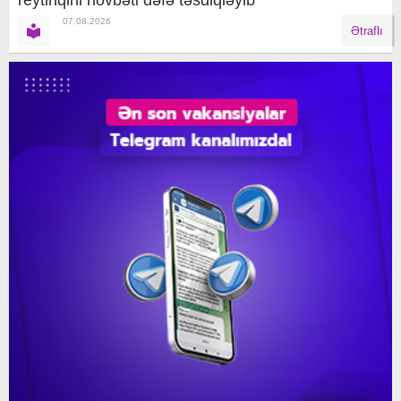
reytinqini növbəti dəfə təsdiqləyib
07.08.2026
Ətraflı