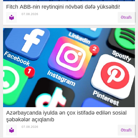
Fitch ABB-nin reytinqini növbəti dəfə yüksəltdi!
07.08.2026
Ətraflı
Azərbaycanda iyulda ən çox istifadə edilən sosial
şəbəkələr açıqlanıb
07.08.2026
Ətraflı