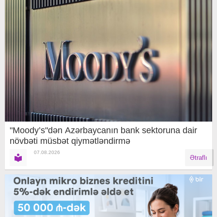
"Moody’s"dən Azərbaycanın bank sektoruna dair
növbəti müsbət qiymətləndirmə
07.08.2026
Ətraflı