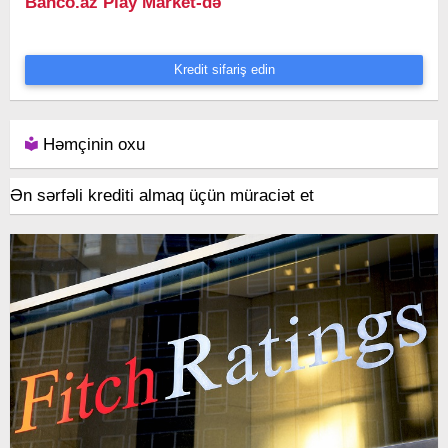
Banco.az Play Market-də
Kredit sifariş edin
Həmçinin oxu
Ən sərfəli krediti almaq üçün müraciət et