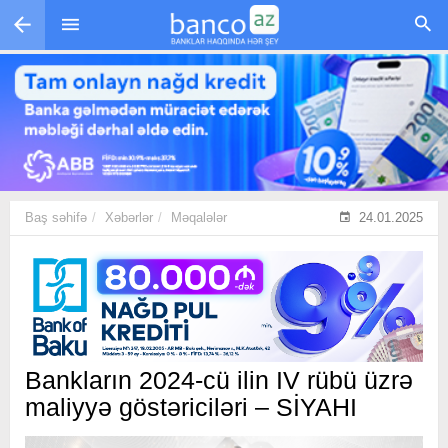
Skip to main content
Baş səhifə
Xəbərlər
Məqalələr
24.01.2025
Bankların 2024-cü ilin IV rübü üzrə
maliyyə göstəriciləri – SİYAHI