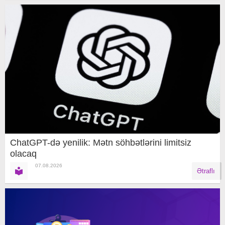
ChatGPT-də yenilik: Mətn söhbətlərini limitsiz
olacaq
07.08.2026
Ətraflı