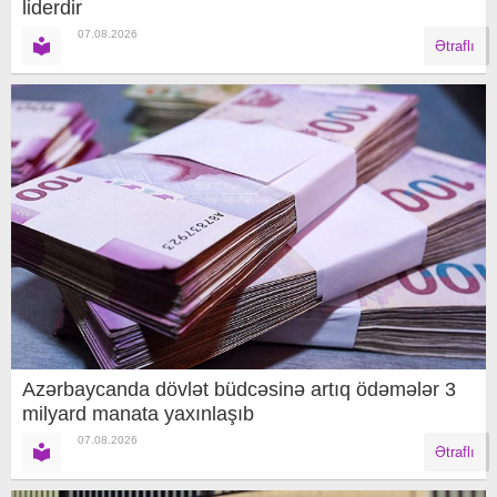
liderdir
07.08.2026
Ətraflı
Azərbaycanda dövlət büdcəsinə artıq ödəmələr 3
milyard manata yaxınlaşıb
07.08.2026
Ətraflı