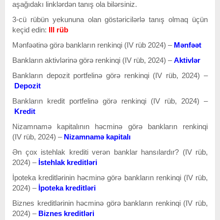
aşağıdakı linklərdən tanış ola bilərsiniz.
3-cü rübün yekununa olan göstəricilərlə tanış olmaq üçün
keçid edin:
I
II rüb
Mənfəətinə görə bankların renkinqi (IV rüb 2024) –
Mənfəət
Bankların aktivlərinə görə renkinqi (IV rüb, 2024) –
Aktivlər
Bankların depozit portfelinə görə renkinqi (IV rüb, 2024) –
Depozit
Bankların kredit portfelinə görə renkinqi (IV rüb, 2024) –
Kredit
Nizamnamə kapitalının həcminə görə bankların renkinqi
(IV rüb, 2024) –
Nizamnamə kapitalı
Ən çox istehlak krediti verən banklar hansılardır? (IV rüb,
2024)
–
İstehlak kreditləri
İpoteka kreditlərinin həcminə görə bankların renkinqi (IV rüb,
2024) –
İpoteka kreditləri
Biznes kreditlərinin həcminə görə bankların renkinqi (IV rüb,
2024) –
Biznes kreditləri