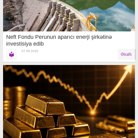
Neft Fondu Perunun aparıcı enerji şirkətinə
investisiya edib
07.08.2026
Ətraflı