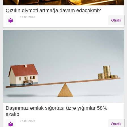
Qızılın qiyməti artmağa davam edəcəkmi?
07.08.2026
Ətraflı
Daşınmaz əmlak sığortası üzrə yığımlar 58%
azalıb
07.08.2026
Ətraflı