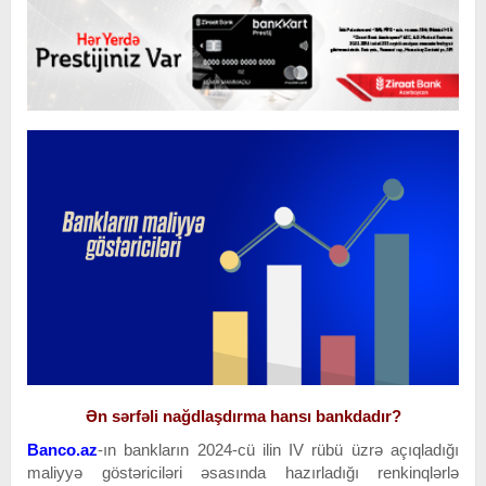
Ən sərfəli nağdlaşdırma hansı bankdadır?
Banco.az
-ın bankların 2024-cü ilin IV rübü üzrə açıqladığı
maliyyə göstəriciləri əsasında hazırladığı renkinqlərlə