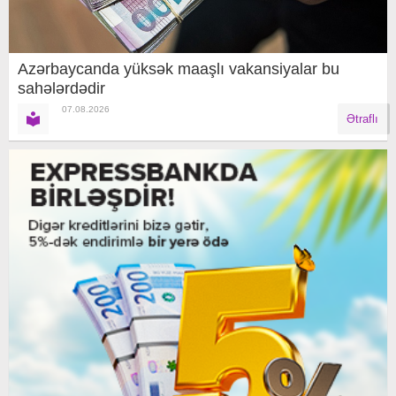
Azərbaycanda yüksək maaşlı vakansiyalar bu
sahələrdədir
07.08.2026
Ətraflı