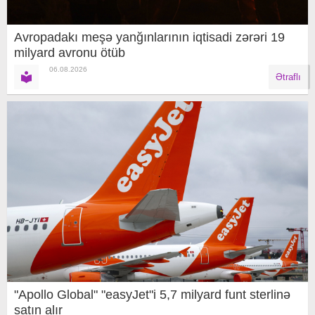
Avropadakı meşə yanğınlarının iqtisadi zərəri 19
milyard avronu ötüb
06.08.2026
Ətraflı
"Apollo Global" "easyJet"i 5,7 milyard funt sterlinə
satın alır