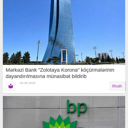
Mərkəzi Bank "Zolotaya Korona" köçürmələrinin
dayandırılmasına münasibət bildirib
06.08.2026
Ətraflı