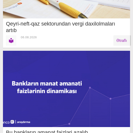
Qeyri-neft-qaz sektorundan vergi daxilolmaları
artıb
06.08.2026
Ətraflı
Bu bankların əmanət faizləri azalıb