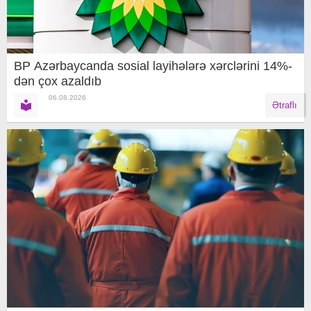
BP Azərbaycanda sosial layihələrə xərclərini 14%-
dən çox azaldıb
06.08.2026
Ətraflı