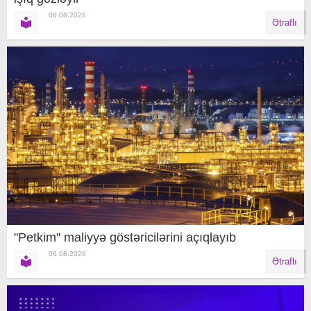
06.08.2026
Ətraflı
"Petkim" maliyyə göstəricilərini açıqlayıb
06.08.2026
Ətraflı