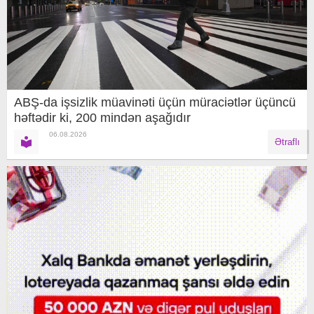
ABŞ-da işsizlik müavinəti üçün müraciətlər üçüncü
həftədir ki, 200 mindən aşağıdır
06.08.2026
Ətraflı