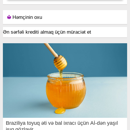
Həmçinin oxu
Ən sərfəli krediti almaq üçün müraciət et
Braziliya toyuq əti və bal ixracı üçün Aİ-dən yaşıl
işıq gözləyir