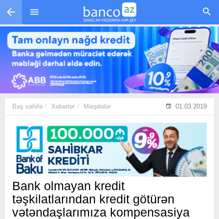
Skip to main content
Baş səhifə
Xəbərlər
Məqalələr
01.03.2019
Bank olmayan kredit
təşkilatlarından kredit götürən
vətəndaşlarımıza kompensasiya