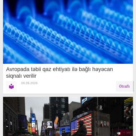
Avropada təbii qaz ehtiyatı ilə bağlı həyəcan
siqnalı verilir
06.08.2026
Ətraflı