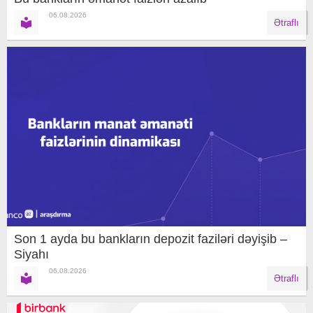
06.08.2026
Ətraflı
Son 1 ayda bu bankların depozit faziləri dəyişib –
Siyahı
06.08.2026
Ətraflı