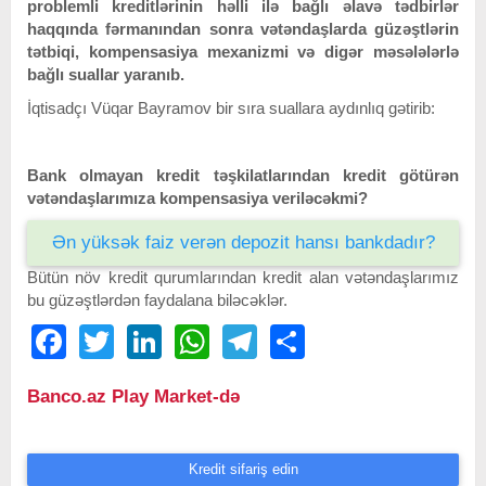
problemli kreditlərinin həlli ilə bağlı əlavə tədbirlər
haqqında fərmanından sonra vətəndaşlarda güzəştlərin
tətbiqi, kompensasiya mexanizmi və digər məsələlərlə
bağlı suallar yaranıb.
İqtisadçı Vüqar Bayramov bir sıra suallara aydınlıq gətirib:
Bank olmayan kredit təşkilatlarından kredit götürən
vətəndaşlarımıza kompensasiya veriləcəkmi?
Ən yüksək faiz verən depozit hansı bankdadır?
Bütün növ kredit qurumlarından kredit alan vətəndaşlarımız
bu güzəştlərdən faydalana biləcəklər.
Facebook
Twitter
LinkedIn
WhatsApp
Telegram
Share
Banco.az Play Market-də
Kredit sifariş edin