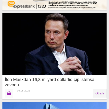
İlon Maskdan 16,8 milyard dollarlıq çip istehsalı
zavodu
06.08.2026
Ətraflı