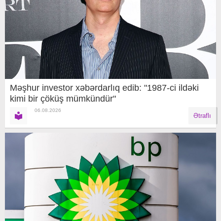
Məşhur investor xəbərdarlıq edib: "1987-ci ildəki
kimi bir çöküş mümkündür"
06.08.2026
Ətraflı