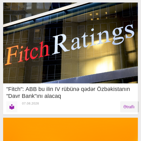
"Fitch": ABB bu ilin IV rübünə qədər Özbəkistanın
"Davr Bank"ını alacaq
07.08.2026
Ətraflı