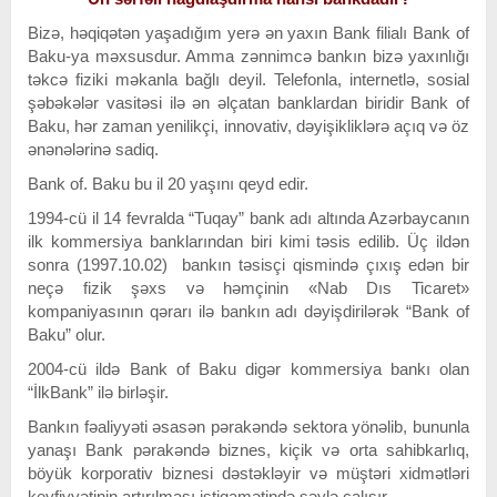
Bizə, həqiqətən yaşadığım yerə ən yaxın Bank filialı Bank of
Baku-ya məxsusdur. Amma zənnimcə bankın bizə yaxınlığı
təkcə fiziki məkanla bağlı deyil. Telefonla, internetlə, sosial
şəbəkələr vasitəsi ilə ən əlçatan banklardan biridir Bank of
Baku, hər zaman yenilikçi, innovativ, dəyişikliklərə açıq və öz
ənənələrinə sadiq.
Bank of. Baku bu il 20 yaşını qeyd edir.
1994-cü il 14 fevralda “Tuqay” bank adı altında Azərbaycanın
ilk kommersiya banklarından biri kimi təsis edilib. Üç ildən
sonra (1997.10.02) bankın təsisçi qismində çıxış edən bir
neçə fizik şəxs və həmçinin «Nab Dıs Ticaret»
kompaniyasının qərarı ilə bankın adı dəyişdirilərək “Bank of
Baku” olur.
2004-cü ildə Bank of Baku digər kommersiya bankı olan
“İlkBank” ilə birləşir.
Bankın fəaliyyəti əsasən pərakəndə sektora yönəlib, bununla
yanaşı Bank pərakəndə biznes, kiçik və orta sahibkarlıq,
böyük korporativ biznesi dəstəkləyir və müştəri xidmətləri
keyfiyyətinin artırılması istiqamətində səylə çalışır.