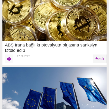
ABŞ İrana bağlı kriptovalyuta birjasına sanksiya
tətbiq edib
07.08.2026
Ətraflı