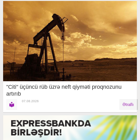
"Citi" üçüncü rüb üzrə neft qiyməti proqnozunu
artırıb
07.08.2026
Ətraflı