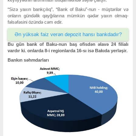
“Sizə yaxın bankçılıq”, “Bank of Baku”-nun - müştərilər və
onların gündəlik qayğılarına mümkün qədər yaxın olmaq-
fəlsəfəsini özündə cəm edir.
Ən yüksək faiz verən depozit hansı bankdadır?
Bu gün bank of Baku-nun baş ofisdən əlavə 24 filialı
vardır ki. onlarda 8-i regionlarda 16-sı isə Bakıda yerləşir.
Bankın səhmdarları