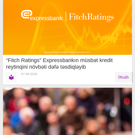
“Fitch Ratings” Expressbankın müsbət kredit
reytinqini növbəti dəfə təsdiqləyib
07.08.2026
Ətraflı