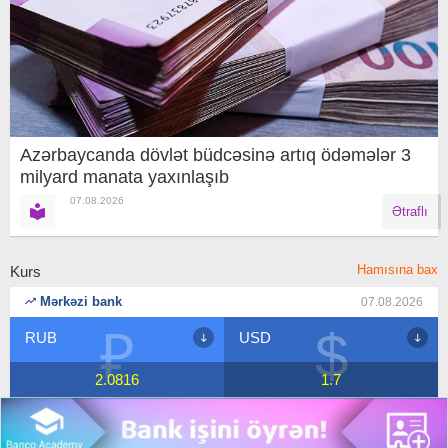
Azərbaycanda dövlət büdcəsinə artıq ödəmələr 3
milyard manata yaxınlaşıb
07.08.2026
Ətraflı
Hamısına bax
Kurs
Mərkəzi bank
07.08.2026
$
€
USD
EUR
1.7
1.9591