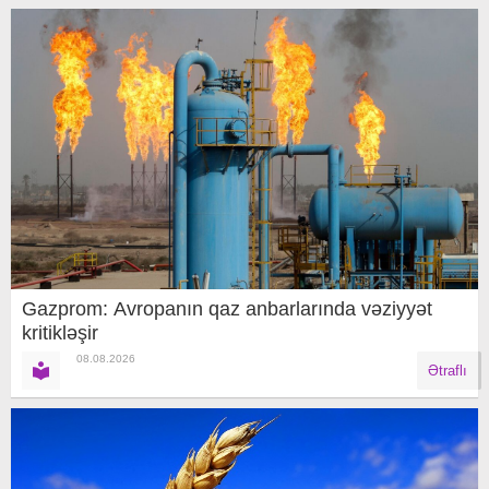
Gazprom: Avropanın qaz anbarlarında vəziyyət
kritikləşir
08.08.2026
Ətraflı