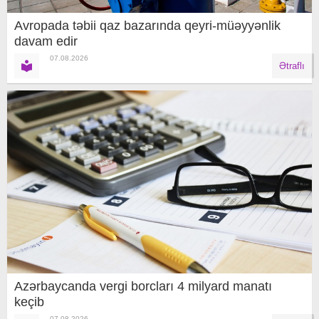
Avropada təbii qaz bazarında qeyri-müəyyənlik
davam edir
07.08.2026
Ətraflı
Azərbaycanda vergi borcları 4 milyard manatı
keçib
07.08.2026