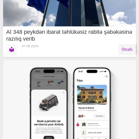
Aİ 348 peykdən ibarət təhlükəsiz rabitə şəbəkəsinə
razılıq verib
07.08.2026
Ətraflı