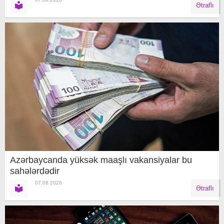
Ətraflı
Azərbaycanda yüksək maaşlı vakansiyalar bu
sahələrdədir
07.08.2026
Ətraflı