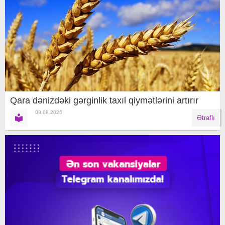
Qara dənizdəki gərginlik taxıl qiymətlərini artırır
08.08.2026
Ətraflı