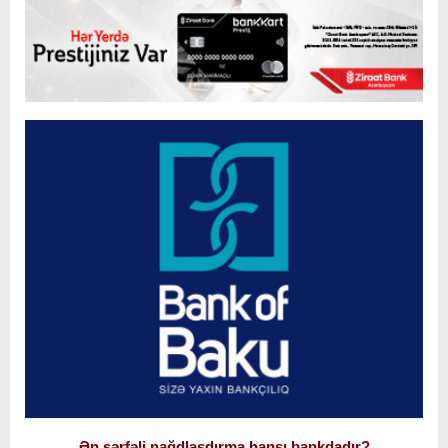
Ən sərfəli nağdlaşdırma hansı bankdadır?