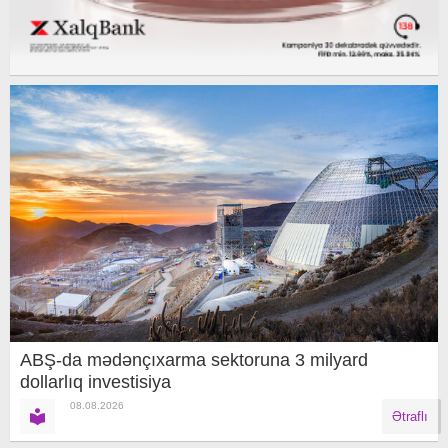
ABŞ-da mədənçıxarma sektoruna 3 milyard
dollarlıq investisiya
08.08.2026
Ətraflı