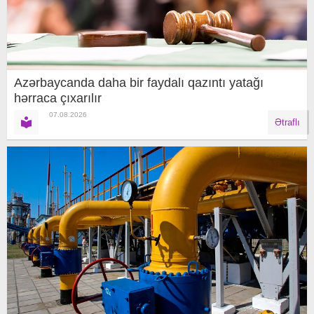
Azərbaycanda daha bir faydalı qazıntı yatağı
hərraca çıxarılır
07.08.2026
Ətraflı