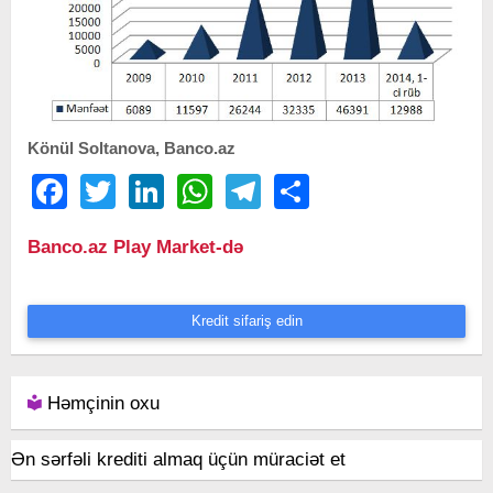
Könül Soltanova, Banco.az
Facebook
Twitter
LinkedIn
WhatsApp
Telegram
Share
Banco.az Play Market-də
Kredit sifariş edin
Həmçinin oxu
Ən sərfəli krediti almaq üçün müraciət et