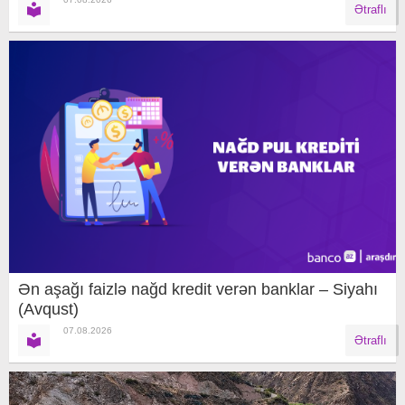
Ətraflı
Ən aşağı faizlə nağd kredit verən banklar – Siyahı
(Avqust)
07.08.2026
Ətraflı