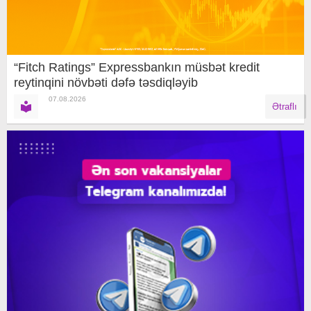
“Fitch Ratings” Expressbankın müsbət kredit
reytinqini növbəti dəfə təsdiqləyib
07.08.2026
Ətraflı