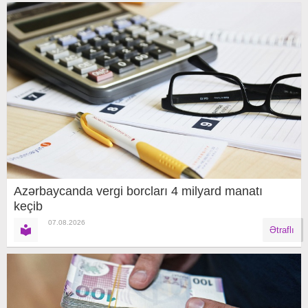
Azərbaycanda vergi borcları 4 milyard manatı
keçib
07.08.2026
Ətraflı