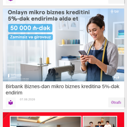
Birbank Biznes-dən mikro biznes kreditinə 5%-dək
endirim
07.08.2026
Ətraflı