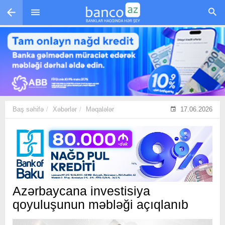
Skip to main content
Baş səhifə
Xəbərlər
Məqalələr
17.06.2026
Azərbaycana investisiya
qoyuluşunun məbləği açıqlanıb