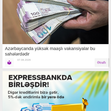
Azərbaycanda yüksək maaşlı vakansiyalar bu
sahələrdədir
07.08.2026
Ətraflı