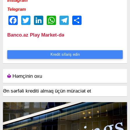
Instagram
Telegram
Facebook
Twitter
LinkedIn
WhatsApp
Telegram
Share
Banco.az Play Market-də
Kredit sifariş edin
Həmçinin oxu
Ən sərfəli krediti almaq üçün müraciət et