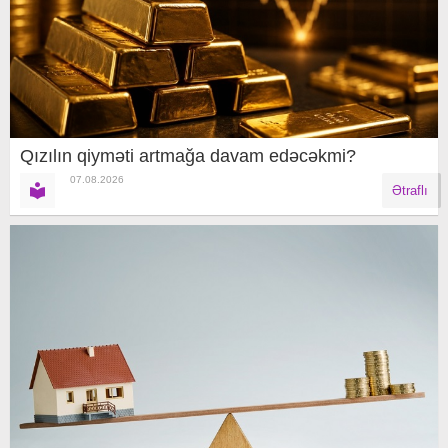
Qızılın qiyməti artmağa davam edəcəkmi?
07.08.2026
Ətraflı