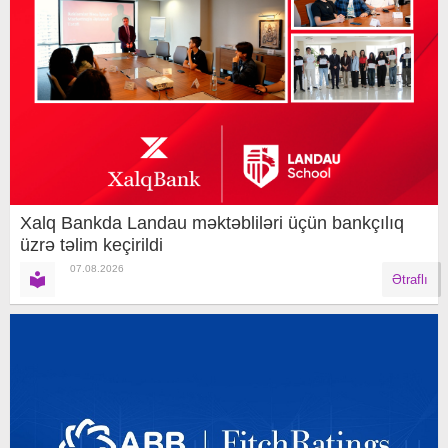
Xalq Bankda Landau məktəbliləri üçün bankçılıq
üzrə təlim keçirildi
07.08.2026
Ətraflı