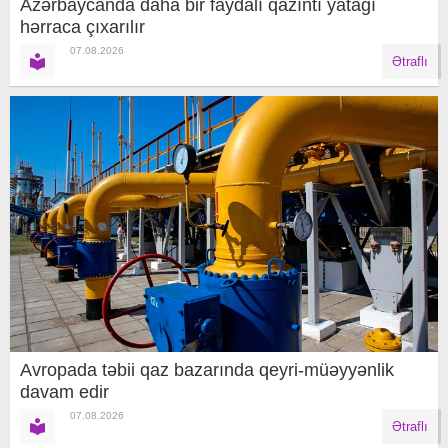
Azərbaycanda daha bir faydalı qazıntı yatağı
hərraca çıxarılır
07.08.2026
Ətraflı
Avropada təbii qaz bazarında qeyri-müəyyənlik
davam edir
07.08.2026
Ətraflı