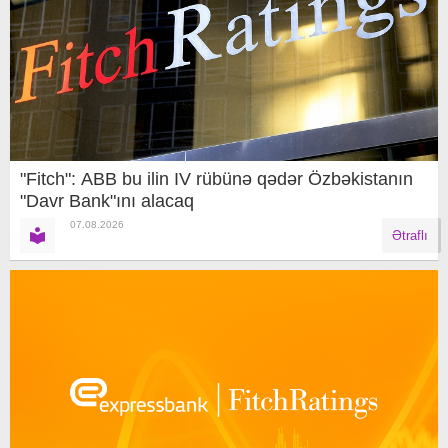
"Fitch": ABB bu ilin IV rübünə qədər Özbəkistanın
"Davr Bank"ını alacaq
07.08.2026
Ətraflı