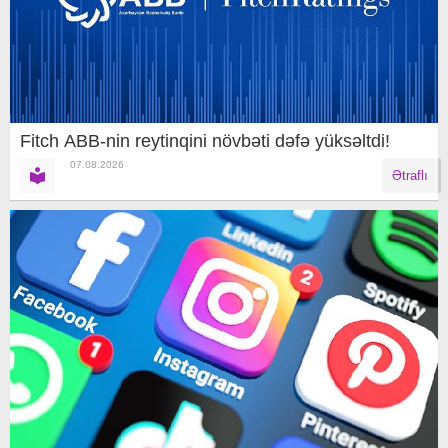
Fitch ABB-nin reytinqini növbəti dəfə yüksəltdi!
07.08.2026
Ətraflı