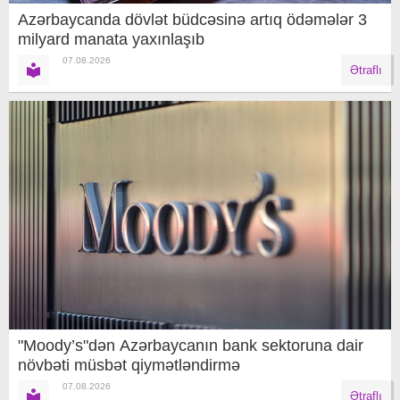
Azərbaycanda dövlət büdcəsinə artıq ödəmələr 3
milyard manata yaxınlaşıb
07.08.2026
Ətraflı
"Moody’s"dən Azərbaycanın bank sektoruna dair
növbəti müsbət qiymətləndirmə
07.08.2026
Ətraflı