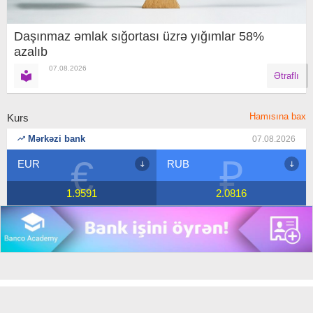
Daşınmaz əmlak sığortası üzrə yığımlar 58%
azalıb
07.08.2026
Ətraflı
Hamısına bax
Kurs
Mərkəzi bank
07.08.2026
€
₽
EUR
RUB
1.9591
2.0816
Copyright © 2018 Banco.az