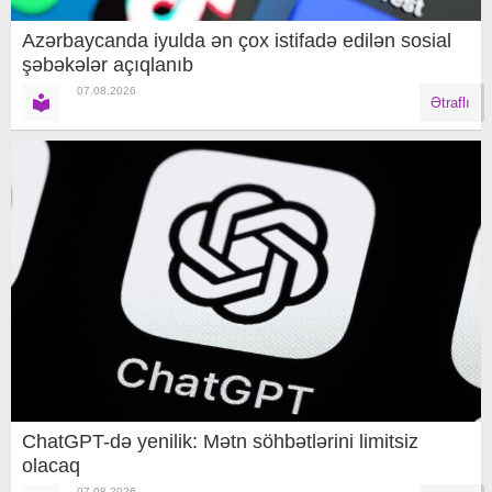
Azərbaycanda iyulda ən çox istifadə edilən sosial
şəbəkələr açıqlanıb
07.08.2026
Ətraflı
ChatGPT-də yenilik: Mətn söhbətlərini limitsiz
olacaq
07.08.2026