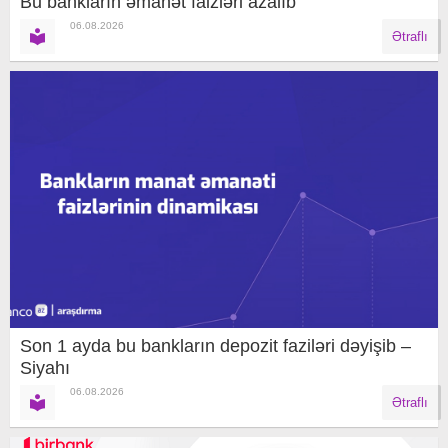
Bu bankların əmanət faizləri azalıb
06.08.2026
Ətraflı
Son 1 ayda bu bankların depozit faziləri dəyişib –
Siyahı
06.08.2026
Ətraflı