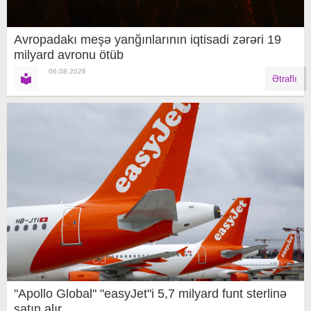
Avropadakı meşə yanğınlarının iqtisadi zərəri 19
milyard avronu ötüb
06.08.2026
Ətraflı
"Apollo Global" "easyJet"i 5,7 milyard funt sterlinə
satın alır