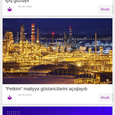
işıq gözləyir
06.08.2026
Ətraflı
"Petkim" maliyyə göstəricilərini açıqlayıb
06.08.2026
Ətraflı