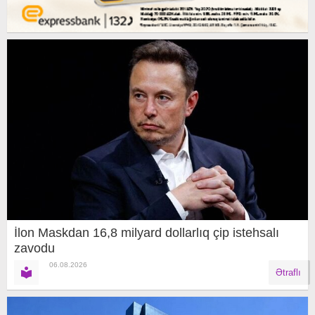
İlon Maskdan 16,8 milyard dollarlıq çip istehsalı
zavodu
06.08.2026
Ətraflı