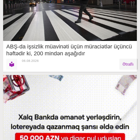
ABŞ-da işsizlik müavinəti üçün müraciətlər üçüncü
həftədir ki, 200 mindən aşağıdır
06.08.2026
Ətraflı