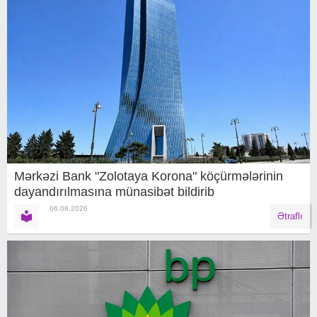
Mərkəzi Bank "Zolotaya Korona" köçürmələrinin
dayandırılmasına münasibət bildirib
06.08.2026
Ətraflı