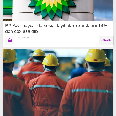
BP Azərbaycanda sosial layihələrə xərclərini 14%-
dən çox azaldıb
06.08.2026
Ətraflı