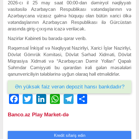
2026-cı il 25 may saat 00:00-dan dəmiryol nəqliyyatı
vasitəsilə Azərbaycan Respublikası vətəndaşlarının və
Azərbaycana vizasız gəlmə hüququ olan bütün xarici ölkə
vətəndaşlarının Azərbaycan Respublikası ilə Gürcüstan
arasında giriş-çıxışına icazə veriləcək.
Nazirlər Kabineti bu barədə qərar verib.
Rəqəmsal İnkişaf və Nəqliyyat Nazirliyi, Xarici İşlər Nazirliyi,
Dövlət Gömrük Komitəsi, Dövlət Sərhəd Xidməti, Dövlət
Miqrasiya Xidməti və “Azərbaycan Dəmir Yolları” Qapalı
Səhmdar Cəmiyyəti bu qərardan irəli gələn məsələləri
qanunvericiliyin tələblərinə uyğun olaraq həll etməlidirlər.
Ən yüksək faiz verən depozit hansı bankdadır?
Facebook
Twitter
LinkedIn
WhatsApp
Telegram
Share
Banco.az Play Market-də
Kredit sifariş edin