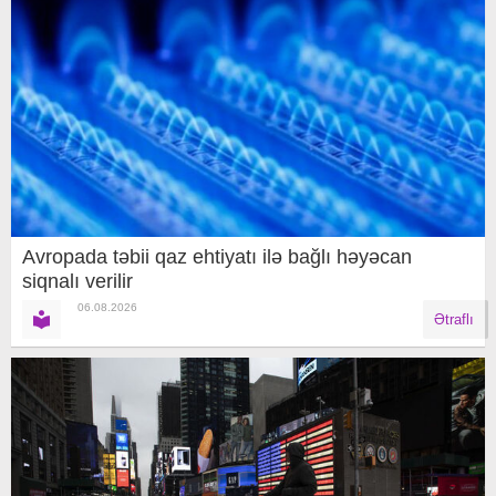
Avropada təbii qaz ehtiyatı ilə bağlı həyəcan
siqnalı verilir
06.08.2026
Ətraflı