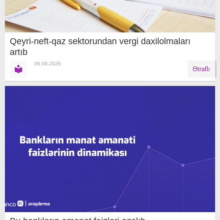
Qeyri-neft-qaz sektorundan vergi daxilolmaları
artıb
06.08.2026
Ətraflı