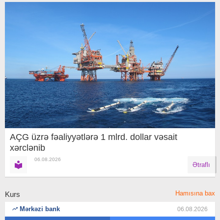
AÇG üzrə fəaliyyətlərə 1 mlrd. dollar vəsait
xərclənib
06.08.2026
Ətraflı
Hamısına bax
Kurs
Mərkəzi bank
06.08.2026