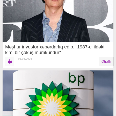
Məşhur investor xəbərdarlıq edib: "1987-ci ildəki
kimi bir çöküş mümkündür"
06.08.2026
Ətraflı