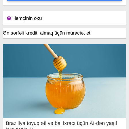
Həmçinin oxu
Ən sərfəli krediti almaq üçün müraciət et
Braziliya toyuq əti və bal ixracı üçün Aİ-dən yaşıl