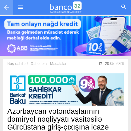
Skip to main content
Baş səhifə
Xəbərlər
Məqalələr
20.05.2026
Azərbaycan vətəndaşlarının
dəmiryol nəqliyyatı vasitəsilə
Gürcüstana giriş-çıxışına icazə