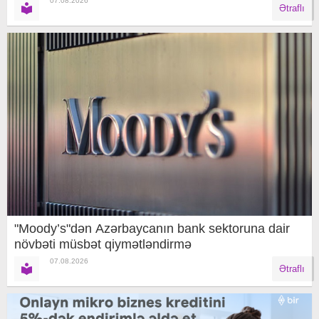
07.08.2026
Ətraflı
"Moody’s"dən Azərbaycanın bank sektoruna dair
növbəti müsbət qiymətləndirmə
07.08.2026
Ətraflı