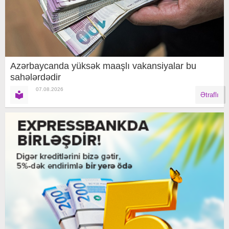
Azərbaycanda yüksək maaşlı vakansiyalar bu
sahələrdədir
07.08.2026
Ətraflı