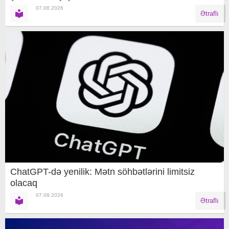
07.08.2026
Ətraflı
ChatGPT-də yenilik: Mətn söhbətlərini limitsiz
olacaq
07.08.2026
Ətraflı