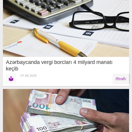
Azərbaycanda vergi borcları 4 milyard manatı
keçib
07.08.2026
Ətraflı