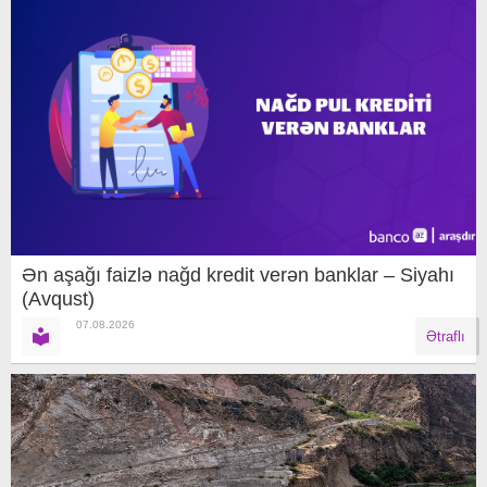
Ən aşağı faizlə nağd kredit verən banklar – Siyahı
(Avqust)
07.08.2026
Ətraflı