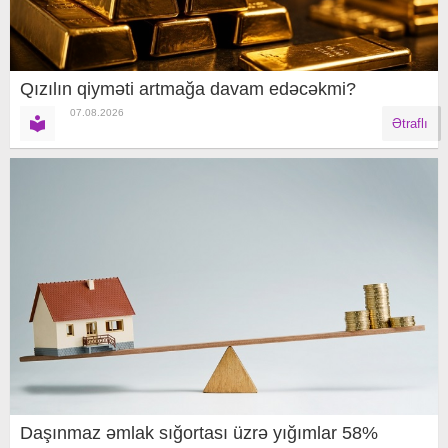
Qızılın qiyməti artmağa davam edəcəkmi?
07.08.2026
Ətraflı
Daşınmaz əmlak sığortası üzrə yığımlar 58%