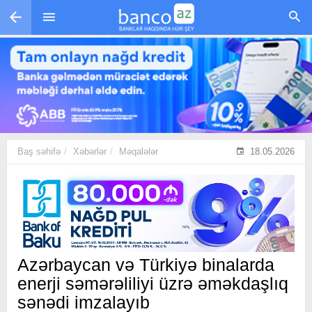
Skip to main content
Baş səhifə
Xəbərlər
Məqalələr
18.05.2026
Azərbaycan və Türkiyə binalarda
enerji səmərəliliyi üzrə əməkdaşlıq
sənədi imzalayıb