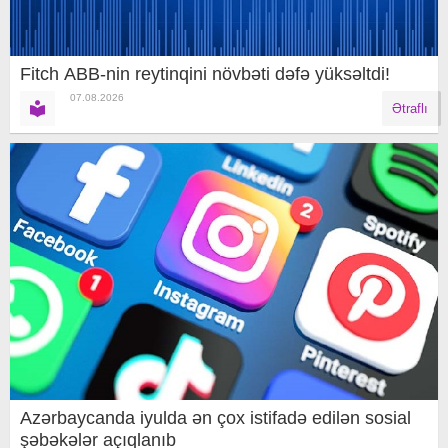
Fitch ABB-nin reytinqini növbəti dəfə yüksəltdi!
07.08.2026
Ətraflı
Azərbaycanda iyulda ən çox istifadə edilən sosial
şəbəkələr açıqlanıb