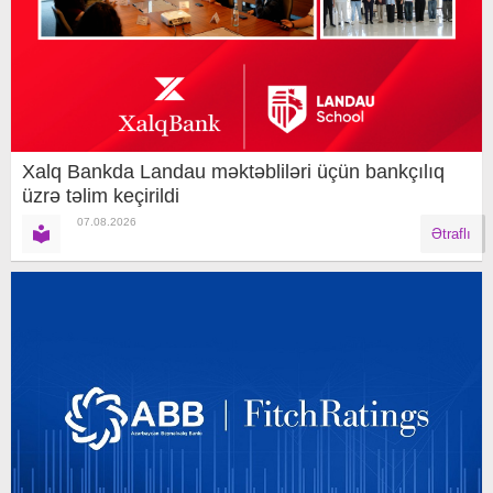
Xalq Bankda Landau məktəbliləri üçün bankçılıq
üzrə təlim keçirildi
07.08.2026
Ətraflı