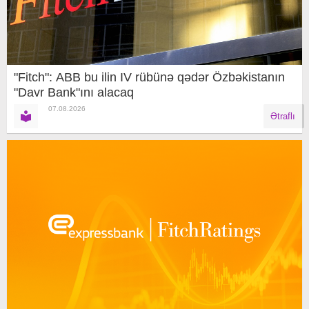
"Fitch": ABB bu ilin IV rübünə qədər Özbəkistanın
"Davr Bank"ını alacaq
07.08.2026
Ətraflı