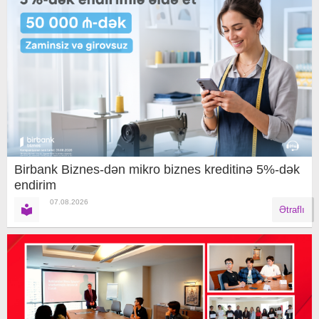
Birbank Biznes-dən mikro biznes kreditinə 5%-dək
endirim
07.08.2026
Ətraflı