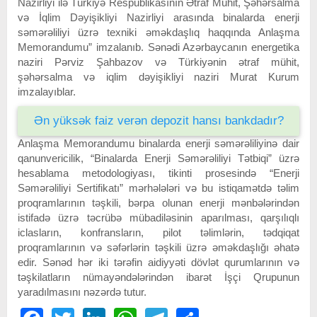
Nazirliyi ilə Türkiyə Respublikasının Ətraf Mühit, Şəhərsalma
və İqlim Dəyişikliyi Nazirliyi arasında binalarda enerji
səmərəliliyi üzrə texniki əməkdaşlıq haqqında Anlaşma
Memorandumu” imzalanıb. Sənədi Azərbaycanın energetika
naziri Pərviz Şahbazov və Türkiyənin ətraf mühit,
şəhərsalma və iqlim dəyişikliyi naziri Murat Kurum
imzalayıblar.
Ən yüksək faiz verən depozit hansı bankdadır?
Anlaşma Memorandumu binalarda enerji səmərəliliyinə dair
qanunvericilik, “Binalarda Enerji Səmərəliliyi Tətbiqi” üzrə
hesablama metodologiyası, tikinti prosesində “Enerji
Səmərəliliyi Sertifikatı” mərhələləri və bu istiqamətdə təlim
proqramlarının təşkili, bərpa olunan enerji mənbələrindən
istifadə üzrə təcrübə mübadiləsinin aparılması, qarşılıqlı
iclasların, konfransların, pilot təlimlərin, tədqiqat
proqramlarının və səfərlərin təşkili üzrə əməkdaşlığı əhatə
edir. Sənəd hər iki tərəfin aidiyyəti dövlət qurumlarının və
təşkilatların nümayəndələrindən ibarət İşçi Qrupunun
yaradılmasını nəzərdə tutur.