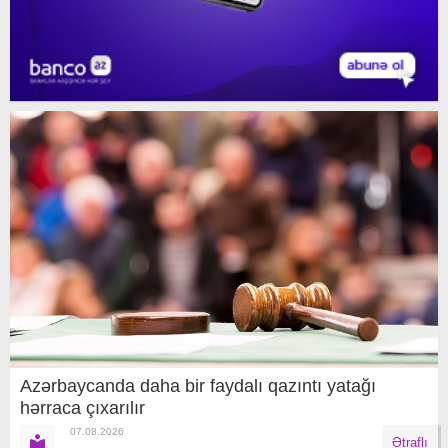
Azərbaycanda daha bir faydalı qazıntı yatağı
hərraca çıxarılır
07.08.2026
Ətraflı