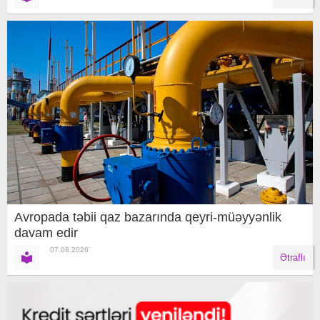
Avropada təbii qaz bazarında qeyri-müəyyənlik
davam edir
07.08.2026
Ətraflı