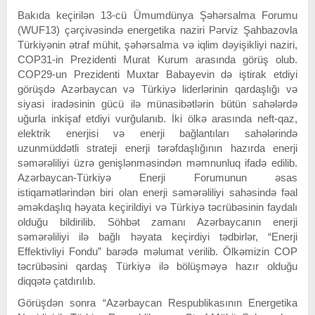
Bakıda keçirilən 13-cü Ümumdünya Şəhərsalma Forumu
(WUF13) çərçivəsində energetika naziri Pərviz Şahbazovla
Türkiyənin ətraf mühit, şəhərsalma və iqlim dəyişikliyi naziri,
COP31-in Prezidenti Murat Kurum arasında görüş olub.
COP29-un Prezidenti Muxtar Babayevin də iştirak etdiyi
görüşdə Azərbaycan və Türkiyə liderlərinin qardaşlığı və
siyasi iradəsinin gücü ilə münasibətlərin bütün sahələrdə
uğurla inkişaf etdiyi vurğulanıb. İki ölkə arasında neft-qaz,
elektrik enerjisi və enerji bağlantıları sahələrində
uzunmüddətli strateji enerji tərəfdaşlığının hazırda enerji
səmərəliliyi üzrə genişlənməsindən məmnunluq ifadə edilib.
Azərbaycan-Türkiyə Enerji Forumunun əsas
istiqamətlərindən biri olan enerji səmərəliliyi sahəsində fəal
əməkdaşlıq həyata keçirildiyi və Türkiyə təcrübəsinin faydalı
olduğu bildirilib. Söhbət zamanı Azərbaycanın enerji
səmərəliliyi ilə bağlı həyata keçirdiyi tədbirlər, “Enerji
Effektivliyi Fondu” barədə məlumat verilib. Ölkəmizin COP
təcrübəsini qardaş Türkiyə ilə bölüşməyə hazır olduğu
diqqətə çatdırılıb.
Görüşdən sonra “Azərbaycan Respublikasının Energetika