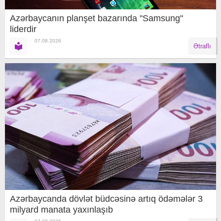
Azərbaycanın planşet bazarında "Samsung"
liderdir
07.08.2026
Ətraflı
Azərbaycanda dövlət büdcəsinə artıq ödəmələr 3
milyard manata yaxınlaşıb