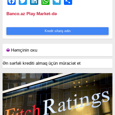
Facebook
Twitter
LinkedIn
WhatsApp
Telegram
Share
Banco.az Play Market-də
Kredit sifariş edin
Həmçinin oxu
Ən sərfəli krediti almaq üçün müraciət et