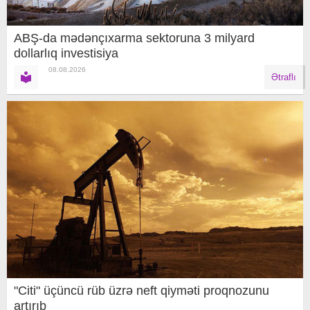
ABŞ-da mədənçıxarma sektoruna 3 milyard
dollarlıq investisiya
08.08.2026
Ətraflı
"Citi" üçüncü rüb üzrə neft qiyməti proqnozunu
artırıb