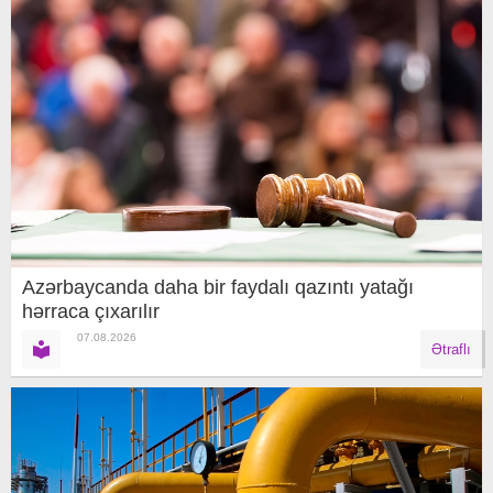
Azərbaycanda daha bir faydalı qazıntı yatağı
hərraca çıxarılır
07.08.2026
Ətraflı