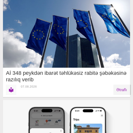
Aİ 348 peykdən ibarət təhlükəsiz rabitə şəbəkəsinə
razılıq verib
07.08.2026
Ətraflı