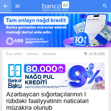
Skip to main content
Baş səhifə
Xəbərlər
Məqalələr
12.05.2025
Azərbaycan sığortaçılarının I
rübdəki fəaliyyətinin nəticələri
müzakirə olunub