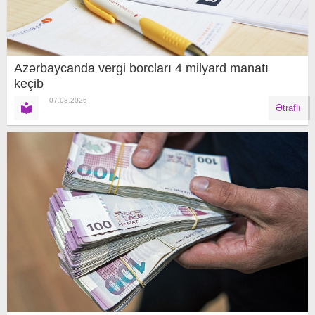
Azərbaycanda vergi borcları 4 milyard manatı
keçib
07.08.2026
Ətraflı