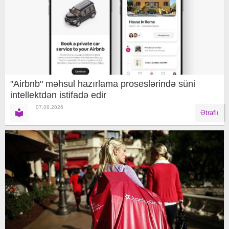
"Airbnb" məhsul hazırlama proseslərində süni
intellektdən istifadə edir
07.08.2026
Ətraflı