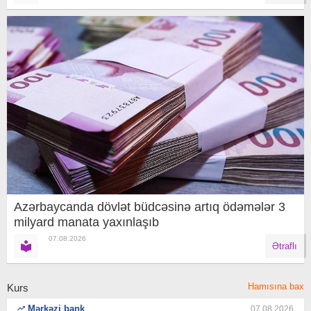
Azərbaycanda dövlət büdcəsinə artıq ödəmələr 3
milyard manata yaxınlaşıb
07.08.2026
Ətraflı
Hamısına bax
Kurs
Mərkəzi bank
07.08.2026