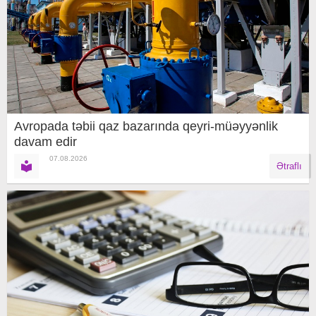
Avropada təbii qaz bazarında qeyri-müəyyənlik
davam edir
07.08.2026
Ətraflı