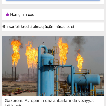
Həmçinin oxu
Ən sərfəli krediti almaq üçün müraciət et
Gazprom: Avropanın qaz anbarlarında vəziyyət
kritikləşir