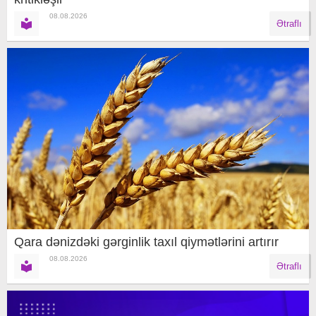
08.08.2026
Ətraflı
Qara dənizdəki gərginlik taxıl qiymətlərini artırır
08.08.2026
Ətraflı