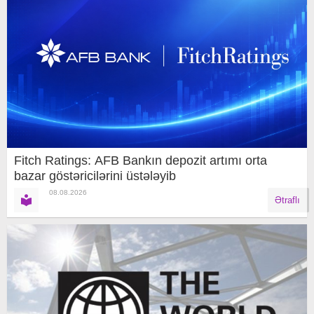
Fitch Ratings: AFB Bankın depozit artımı orta
bazar göstəricilərini üstələyib
08.08.2026
Ətraflı