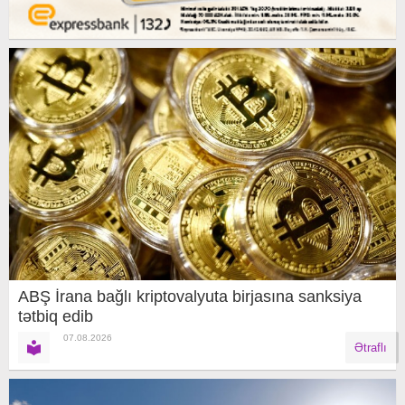
ABŞ İrana bağlı kriptovalyuta birjasına sanksiya
tətbiq edib
07.08.2026
Ətraflı