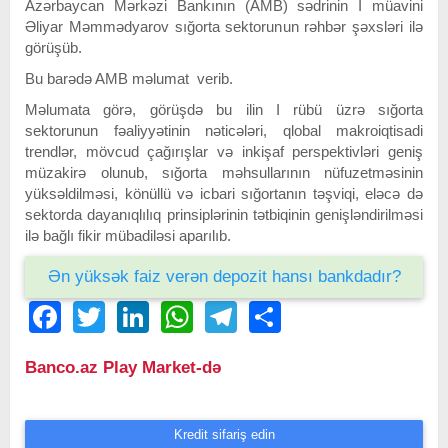
Azərbaycan Mərkəzi Bankının (AMB) sədrinin I müavini
Əliyar Məmmədyarov sığorta sektorunun rəhbər şəxsləri ilə
görüşüb.
Bu barədə AMB məlumat verib.
Məlumata görə, görüşdə bu ilin I rübü üzrə sığorta
sektorunun fəaliyyətinin nəticələri, qlobal makroiqtisadi
trendlər, mövcud çağırışlar və inkişaf perspektivləri geniş
müzakirə olunub, sığorta məhsullarının nüfuzetməsinin
yüksəldilməsi, könüllü və icbari sığortanın təşviqi, eləcə də
sektorda dayanıqlılıq prinsiplərinin tətbiqinin genişləndirilməsi
ilə bağlı fikir mübadiləsi aparılıb.
Ən yüksək faiz verən depozit hansı bankdadır?
Facebook
Twitter
LinkedIn
WhatsApp
Telegram
Share
Banco.az Play Market-də
Kredit sifariş edin