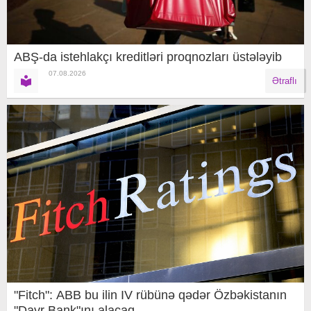
ABŞ-da istehlakçı kreditləri proqnozları üstələyib
07.08.2026
Ətraflı
"Fitch": ABB bu ilin IV rübünə qədər Özbəkistanın
"Davr Bank"ını alacaq