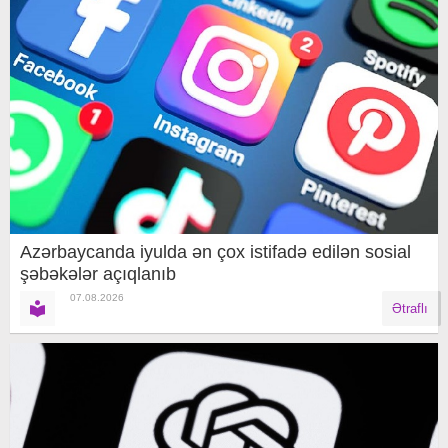
Azərbaycanda iyulda ən çox istifadə edilən sosial
şəbəkələr açıqlanıb
07.08.2026
Ətraflı