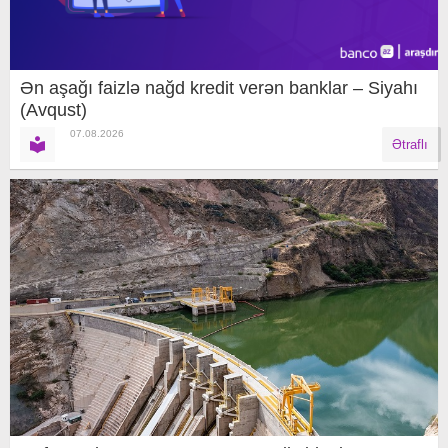
Ən aşağı faizlə nağd kredit verən banklar – Siyahı
(Avqust)
07.08.2026
Ətraflı