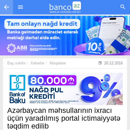
Skip to main content
Baş səhifə
Xəbərlər
Məqalələr
20.12.2016
Azərbaycan məhsullarının ixracı
üçün yaradılmış portal ictimaiyyətə
təqdim edilib