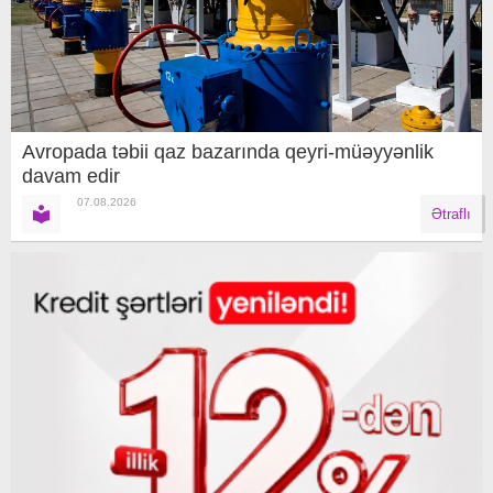
Avropada təbii qaz bazarında qeyri-müəyyənlik
davam edir
07.08.2026
Ətraflı