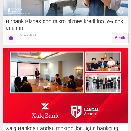
Birbank Biznes-dən mikro biznes kreditinə 5%-dək
endirim
07.08.2026
Ətraflı
Xalq Bankda Landau məktəbliləri üçün bankçılıq