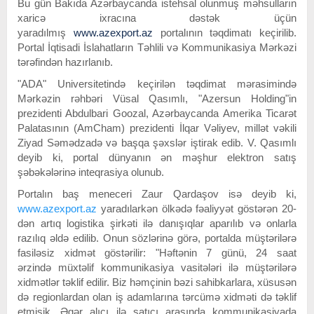
Bu gün Bakıda Azərbaycanda istehsal olunmuş məhsulların
xaricə ixracına dəstək üçün
yaradılmış
www.azexport.az
portalının təqdimatı keçirilib.
Portal İqtisadi İslahatların Təhlili və Kommunikasiya Mərkəzi
tərəfindən hazırlanıb.
"ADA" Universitetində keçirilən təqdimat mərasimində
Mərkəzin rəhbəri Vüsal Qasımlı, "Azersun Holding"in
prezidenti Abdulbari Goozal, Azərbaycanda Amerika Ticarət
Palatasının (AmCham) prezidenti İlqar Vəliyev, millət vəkili
Ziyad Səmədzadə və başqa şəxslər iştirak edib. V. Qasımlı
deyib ki, portal dünyanın ən məşhur elektron satış
şəbəkələrinə inteqrasiya olunub.
Portalın baş meneceri Zaur Qardaşov isə deyib ki,
www.azexport.az
yaradılarkən ölkədə fəaliyyət göstərən 20-
dən artıq logistika şirkəti ilə danışıqlar aparılıb və onlarla
razılıq əldə edilib. Onun sözlərinə görə, portalda müştərilərə
fasiləsiz xidmət göstərilir: "Həftənin 7 günü, 24 saat
ərzində müxtəlif kommunikasiya vasitələri ilə müştərilərə
xidmətlər təklif edilir. Biz həmçinin bəzi sahibkarlara, xüsusən
də regionlardan olan iş adamlarına tərcümə xidməti də təklif
etmişik. Əgər alıcı ilə satıcı arasında kommunikasiyada