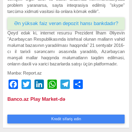
problem yaranarsa, sayta inteqrasiya edilmiş "skype"
tərcümə xidməti vasitəsi ilə onlara kömək edilir".
Ən yüksək faiz verən depozit hansı bankdadır?
Qeyd edək ki, internet resursu Prezident İlham Əliyevin
"Azərbaycan Respublikasında istehsal olunan malların vahid
məlumat bazasının yaradılması haqqında" 21 sentyabr 2016-
cı il tarixli sərəncamı əsasında yaradılıb, Azərbaycan
mənşəli mallar haqqında məlumatların təqdim edilməsi,
onların daxili və xarici bazarlarda satışı üçün platformadır.
Mənbə: Report.az
Facebook
Twitter
LinkedIn
WhatsApp
Telegram
Share
Banco.az Play Market-də
Kredit sifariş edin