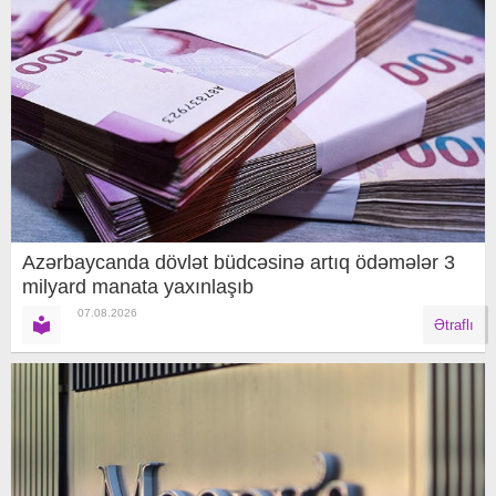
Azərbaycanda dövlət büdcəsinə artıq ödəmələr 3
milyard manata yaxınlaşıb
07.08.2026
Ətraflı