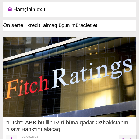
Həmçinin oxu
Ən sərfəli krediti almaq üçün müraciət et
"Fitch": ABB bu ilin IV rübünə qədər Özbəkistanın
"Davr Bank"ını alacaq
07.08.2026