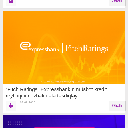
Ətraflı
“Fitch Ratings” Expressbankın müsbət kredit
reytinqini növbəti dəfə təsdiqləyib
07.08.2026
Ətraflı