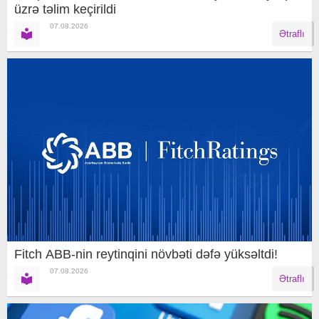
üzrə təlim keçirildi
07.08.2026
Ətraflı
Fitch ABB-nin reytinqini növbəti dəfə yüksəltdi!
07.08.2026
Ətraflı