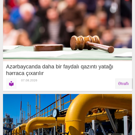
Azərbaycanda daha bir faydalı qazıntı yatağı
hərraca çıxarılır
07.08.2026
Ətraflı