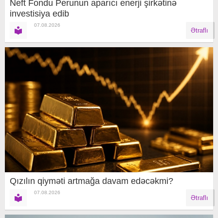
Neft Fondu Perunun aparıcı enerji şirkətinə
investisiya edib
07.08.2026
Ətraflı
Qızılın qiyməti artmağa davam edəcəkmi?
07.08.2026
Ətraflı