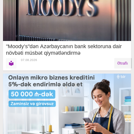
"Moody’s"dən Azərbaycanın bank sektoruna dair
növbəti müsbət qiymətləndirmə
07.08.2026
Ətraflı