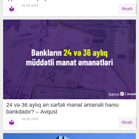
06.08.2026
Ətraflı
24 və 36 aylıq ən sərfəli manat əmanəti hansı
bankdadır? – Avqust
06.08.2026
Ətraflı