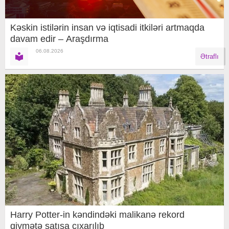
Kəskin istilərin insan və iqtisadi itkiləri artmaqda
davam edir – Araşdırma
06.08.2026
Ətraflı
Harry Potter-in kəndindəki malikanə rekord
qiymətə satışa çıxarılıb