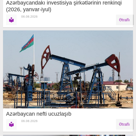
Azərbaycandakı investisiya şirkətlərinin renkinqi
(2026, yanvar-iyul)
06.08.2026
Ətraflı
Azərbaycan nefti ucuzlaşıb
06.08.2026
Ətraflı