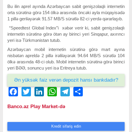
Bu ilin aprel ayında Azərbaycan sabit genişzolaqlı internetin
orta sürətinə görə 154 ölkə arasında öncəki ayla müqayisədə
1 pillə geriləyərək 91.57 MB/S sürətlə 82-ci yerdə qərarlaşıb.
“Speedtest Global Index”i xəbər verir ki, sabit genişzolaqlı
internetin sürətinə görə ötən ay birinci yeri Sinqapur, axırıncı
yeri isə Türkmənistan tutub.
Azərbaycan mobil internetin sürətinə görə mart ayına
nisbətən apreldə 2 pillə irəliləyərək 94.64 MB/S sürətlə 104
ölkə arasında 48-ci olub. Mobil internetin sürətinə görə birinci
yeri BƏƏ, sonuncu yeri isə Eritreya tutub.
Ən yüksək faiz verən depozit hansı bankdadır?
Facebook
Twitter
LinkedIn
WhatsApp
Telegram
Share
Banco.az Play Market-də
Kredit sifariş edin