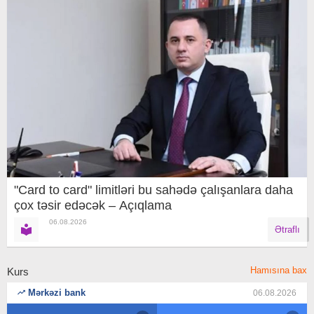
"Card to card" limitləri bu sahədə çalışanlara daha
çox təsir edəcək – Açıqlama
06.08.2026
Ətraflı
Hamısına bax
Kurs
Mərkəzi bank
06.08.2026