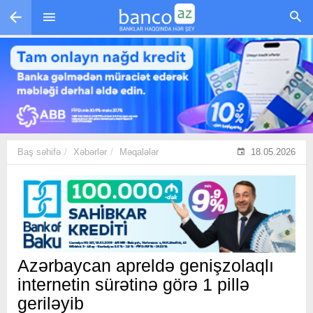
Skip to main content
Baş səhifə
Xəbərlər
Məqalələr
18.05.2026
Azərbaycan apreldə genişzolaqlı
internetin sürətinə görə 1 pillə
geriləyib