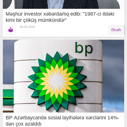
Məşhur investor xəbərdarlıq edib: "1987-ci ildəki
kimi bir çöküş mümkündür"
06.08.2026
Ətraflı
BP Azərbaycanda sosial layihələrə xərclərini 14%-
dən çox azaldıb