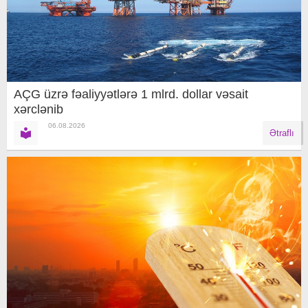
AÇG üzrə fəaliyyətlərə 1 mlrd. dollar vəsait
xərclənib
06.08.2026
Ətraflı