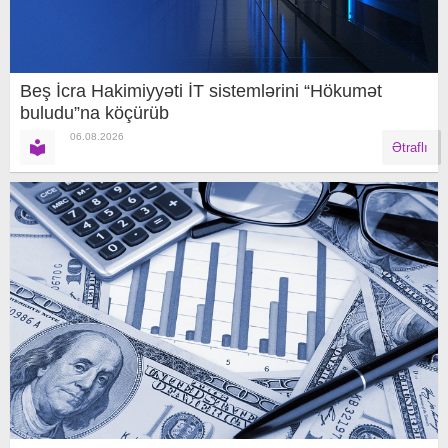
Beş İcra Hakimiyyəti İT sistemlərini “Hökumət
buludu”na köçürüb
06.08.2026
Ətraflı