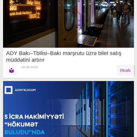
ADY Bakı–Tbilisi–Bakı marşrutu üzrə bilet satış
müddətini artırır
06.08.2026
Ətraflı