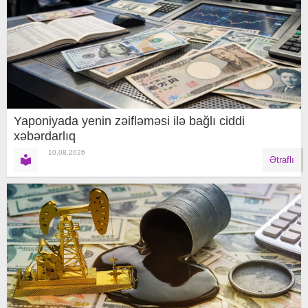
Yaponiyada yenin zəifləməsi ilə bağlı ciddi
xəbərdarlıq
10.08.2026
Ətraflı