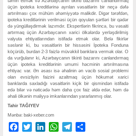
təmin etmək və Azərbaycanın tikinti bazarını canlandırmaq
üçün ipoteka kreditlərinə ayrılan vəsaitlərin bir neçə dəfə
artırılması çox mühüm əhəmiyyətə malikdir. Digər tərəfdən,
ipoteka kreditlərinin verilməsi üçün qoyulan şərtləri bir qədər
də yüngülləşdirmək lazımdır. Ekspertlərin fikrincə, bu vəsaiti
artırmaq üçün Azərbaycanın xarici ölkələrdə yerləşdirilmiş
valyuta ehtiyatlarından istifadə etmək olar. Belə fikirlər
səslənir ki, bu vəsaitlərin bir hissəsini İpoteka Fonduna
köçürüb, burdan 2-3 faizlə müvəkkil banklara vermək olar. O
da vurğulanır ki, Azərbaycanın tikinti bazarını canlandırmaq
üçün ipoteka kreditlərinin umumi həcminin artırılmasına
ehtiyac var. Ən əsası isə əhalinin ən vacib sosial problemi
olan evsizliyin faizini azaltmaq üçün hökumət xarici
banklarda saxladığı vəsaitlərin kiçik bir qismindən istifadə
edə bilər və nəticədə həm daha çox faiz əldə edər, həm də
əhali ölkənin maliyyə imkanlarından yararlanmış olar.
Tahir TAĞIYEV
Mənbə: baki-xeber.com
Facebook
Twitter
LinkedIn
WhatsApp
Telegram
Share