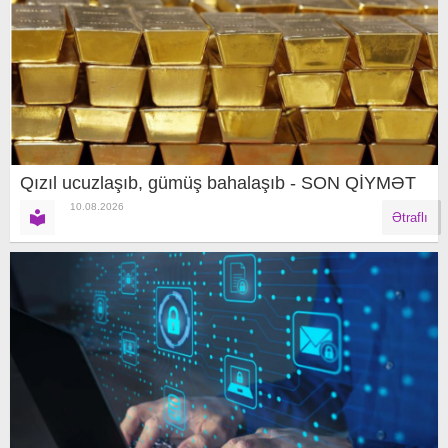
Qızıl ucuzlaşıb, gümüş bahalaşıb - SON QİYMƏT
10.08.2026
Ətraflı