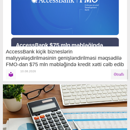
AccessBank kiçik bizneslərin
maliyyələşdirilməsinin genişləndirilməsi məqsədilə
FMO-dan $75 mln məbləğində kredit xətti cəlb edib
10.08.2026
Ətraflı