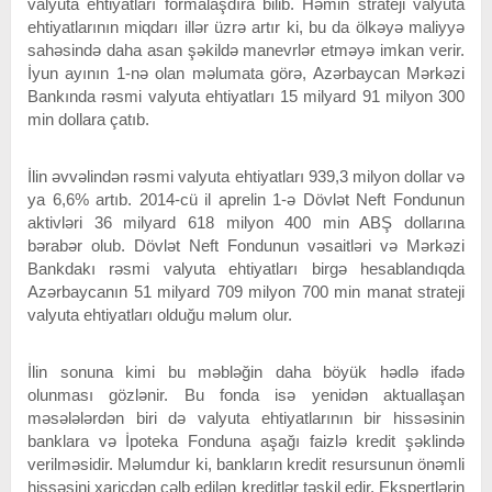
valyuta ehtiyatları formalaşdıra bilib. Həmin strateji valyuta
ehtiyatlarının miqdarı illər üzrə artır ki, bu da ölkəyə maliyyə
sahəsində daha asan şəkildə manevrlər etməyə imkan verir.
İyun ayının 1-nə olan məlumata görə, Azərbaycan Mərkəzi
Bankında rəsmi valyuta ehtiyatları 15 milyard 91 milyon 300
min dollara çatıb.
İlin əvvəlindən rəsmi valyuta ehtiyatları 939,3 milyon dollar və
ya 6,6% artıb. 2014-cü il aprelin 1-ə Dövlət Neft Fondunun
aktivləri 36 milyard 618 milyon 400 min ABŞ dollarına
bərabər olub. Dövlət Neft Fondunun vəsaitləri və Mərkəzi
Bankdakı rəsmi valyuta ehtiyatları birgə hesablandıqda
Azərbaycanın 51 milyard 709 milyon 700 min manat strateji
valyuta ehtiyatları olduğu məlum olur.
İlin sonuna kimi bu məbləğin daha böyük hədlə ifadə
olunması gözlənir. Bu fonda isə yenidən aktuallaşan
məsələlərdən biri də valyuta ehtiyatlarının bir hissəsinin
banklara və İpoteka Fonduna aşağı faizlə kredit şəklində
verilməsidir. Məlumdur ki, bankların kredit resursunun önəmli
hissəsini xaricdən cəlb edilən kreditlər təşkil edir. Ekspertlərin