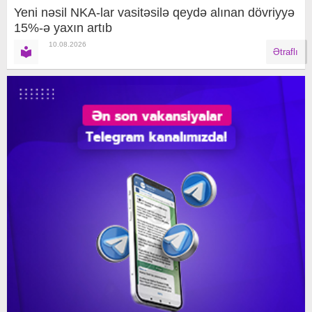
Yeni nəsil NKA-lar vasitəsilə qeydə alınan dövriyyə
15%-ə yaxın artıb
10.08.2026
Ətraflı