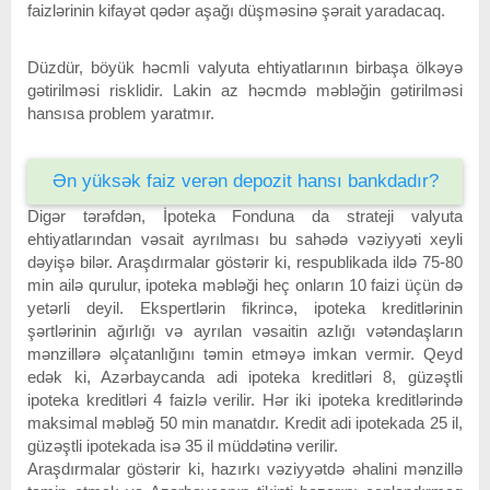
faizlərinin kifayət qədər aşağı düşməsinə şərait yaradacaq.
Düzdür, böyük həcmli valyuta ehtiyatlarının birbaşa ölkəyə
gətirilməsi risklidir. Lakin az həcmdə məbləğin gətirilməsi
hansısa problem yaratmır.
Ən yüksək faiz verən depozit hansı bankdadır?
Digər tərəfdən, İpoteka Fonduna da strateji valyuta
ehtiyatlarından vəsait ayrılması bu sahədə vəziyyəti xeyli
dəyişə bilər. Araşdırmalar göstərir ki, respublikada ildə 75-80
min ailə qurulur, ipoteka məbləği heç onların 10 faizi üçün də
yetərli deyil. Ekspertlərin fikrincə, ipoteka kreditlərinin
şərtlərinin ağırlığı və ayrılan vəsaitin azlığı vətəndaşların
mənzillərə əlçatanlığını təmin etməyə imkan vermir. Qeyd
edək ki, Azərbaycanda adi ipoteka kreditləri 8, güzəştli
ipoteka kreditləri 4 faizlə verilir. Hər iki ipoteka kreditlərində
maksimal məbləğ 50 min manatdır. Kredit adi ipotekada 25 il,
güzəştli ipotekada isə 35 il müddətinə verilir.
Araşdırmalar göstərir ki, hazırkı vəziyyətdə əhalini mənzillə