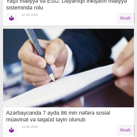
Yaşıl maliyyə və ESG: Dayanıqlı inkişafın maliyyə
sistemində rolu
10.08.2026
Ətraflı
Azərbaycanda 7 ayda 86 min nəfərə sosial
müavinət və təqaüd təyin olunub
10.08.2026
Ətraflı