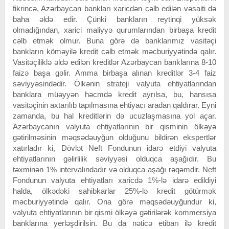
fikrincə, Azərbaycan bankları xaricdən cəlb edilən vəsaiti də
baha əldə edir. Çünki bankların reytinqi yüksək
olmadığından, xarici maliyyə qurumlarından birbaşa kredit
cəlb etmək olmur. Buna görə də banklarımız vasitəçi
bankların köməyilə kredit cəlb etmək məcburiyyətində qalır.
Vasitəçiliklə əldə edilən kreditlər Azərbaycan banklarına 8-10
faizə başa gəlir. Amma birbaşa alınan kreditlər 3-4 faiz
səviyyəsindədir. Ölkənin strateji valyuta ehtiyatlarından
banklara müəyyən həcmdə kredit ayrılsa, bu, hansısa
vasitəçinin axtarılıb tapılmasına ehtiyacı aradan qaldırar. Eyni
zamanda, bu hal kreditlərin də ucuzlaşmasına yol açar.
Azərbaycanın valyuta ehtiyatlarının bir qisminin ölkəyə
gətirilməsinin məqsədəuyğun olduğunu bildirən ekspertlər
xatırladır ki, Dövlət Neft Fondunun idarə etdiyi valyuta
ehtiyatlarının gəlirlilik səviyyəsi olduqca aşağıdır. Bu
təxminən 1% intervalındadır və olduqca aşağı rəqəmdir. Neft
Fondunun valyuta ehtiyatları xaricdə 1%-lə idarə edildiyi
halda, ölkədəki sahibkarlar 25%-lə kredit götürmək
məcburiyyətində qalır. Ona görə məqsədəuyğundur ki,
valyuta ehtiyatlarının bir qismi ölkəyə gətirilərək kommersiya
banklarına yerləşdirilsin. Bu da nəticə etibarı ilə kredit