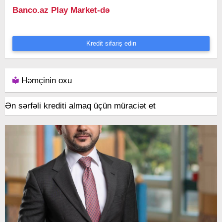
Banco.az Play Market-də
Kredit sifariş edin
Həmçinin oxu
Ən sərfəli krediti almaq üçün müraciət et