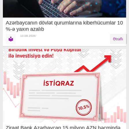
Azərbaycanın dövlət qurumlarına kiberhücumlar 10
%-ə yaxın azalıb
10.08.2026
Ətraflı
Ziraat Bank Azərbaycan 15 milyon AZN həcmində