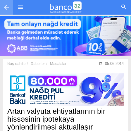
Skip to main content
Baş səhifə
Xəbərlər
Məqalələr
05.06.2014
Artan valyuta ehtiyatlarının bir
hissəsinin ipotekaya
yönləndirilməsi aktuallaşır