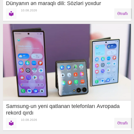
Dünyanın ən maraqlı dili: Sözləri yoxdur
10.08.2026
Ətraflı
Samsung-un yeni qatlanan telefonları Avropada
rekord qırdı
10.08.2026
Ətraflı