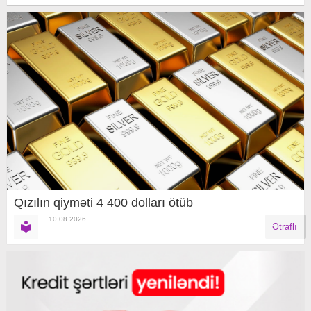
Qızılın qiyməti 4 400 dolları ötüb
10.08.2026
Ətraflı