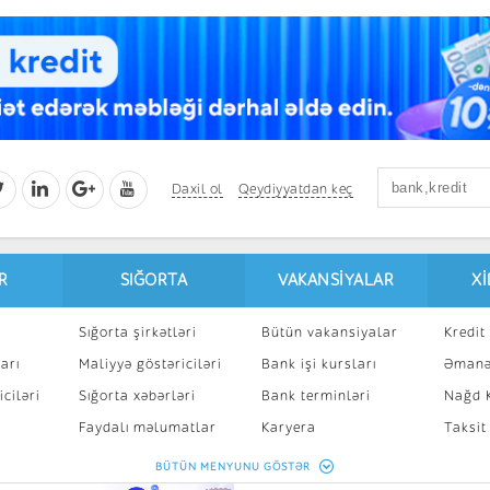
Daxil ol
Qeydiyyatdan keç
R
SIĞORTA
VAKANSIYALAR
X
Sığorta şirkətləri
Bütün vakansiyalar
Kredit 
arı
Maliyyə göstəriciləri
Bank işi kursları
Əmanə
ciləri
Sığorta xəbərləri
Bank terminləri
Nağd K
8
Faydalı məlumatlar
Karyera
Taksit
Sığorta kalkulyatoru
Peşakar inkişaf
İpotek
BÜTÜN MENYUNU GÖSTƏR