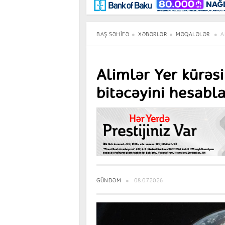
Maraqlı
BancoTV
Müsahibə
BAŞ SƏHIFƏ
XƏBƏRLƏR
MƏQALƏLƏR
A
Alimlər Yer kürəs
bitəcəyini hesabla
GÜNDƏM
08.07.2026