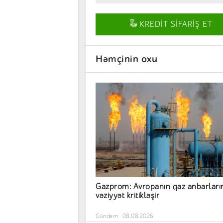
KREDİT SİFARİŞ ET
Həmçinin oxu
Gazprom: Avropanın qaz anbarları
vəziyyət kritikləşir
Gündəm
08.08.2026