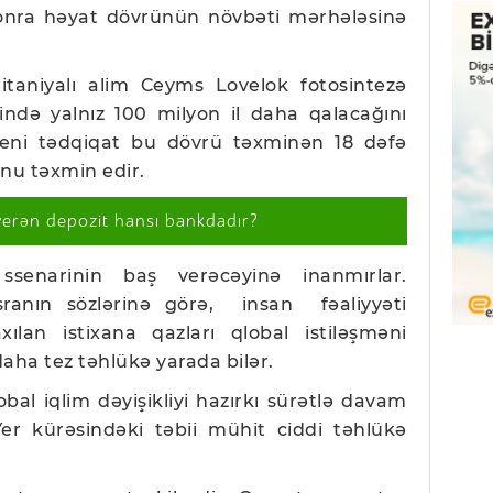
nra həyat dövrünün növbəti mərhələsinə
Britaniyalı alim Ceyms Lovelok fotosintezə
ində yalnız 100 milyon il daha qalacağını
yeni tədqiqat bu dövrü təxminən 18 dəfə
unu təxmin edir.
verən depozit hansı bankdadır?
senarinin baş verəcəyinə inanmırlar.
sranın sözlərinə görə,
insan fəaliyyəti
ılan istixana qazları qlobal istiləşməni
daha tez təhlükə yarada bilər.
lobal iqlim dəyişikliyi hazırkı sürətlə davam
Yer kürəsindəki təbii mühit ciddi təhlükə