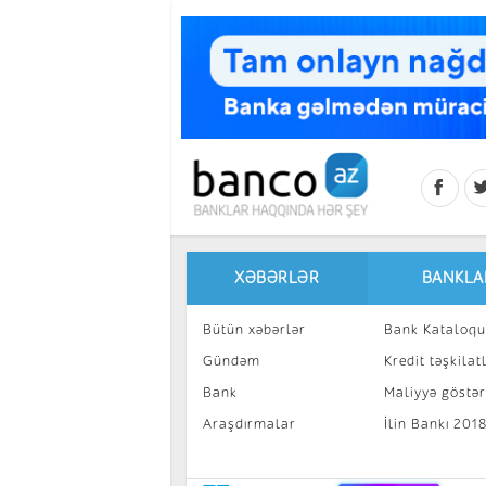
Skip to main content
XƏBƏRLƏR
BANKLA
Bütün xəbərlər
Bank Kataloqu
Gündəm
Kredit təşkilatl
Bank
Maliyyə göstəri
Araşdırmalar
İlin Bankı 201
İnvestisiya