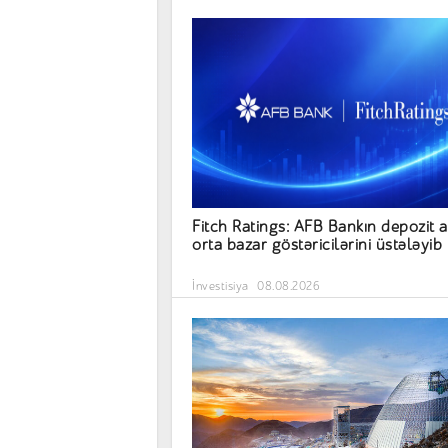
Fitch Ratings: AFB Bankın depozit a
orta bazar göstəricilərini üstələyib
İnvestisiya
08.08.2026