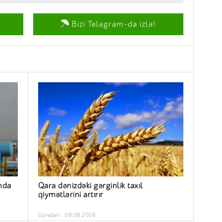
Bizi Telegram-da izlə!
nda
Qara dənizdəki gərginlik taxıl
qiymətlərini artırır
Gündəm
08.08.2026