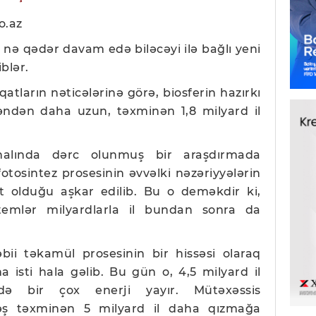
o.az
 nə qədər davam edə biləcəyi ilə bağlı yeni
blər.
qatların nəticələrinə görə, biosferin hazırkı
ləndən daha uzun, təxminən 1,8 milyard il
alında dərc olunmuş bir araşdırmada
fotosintez prosesinin əvvəlki nəzəriyyələrin
t olduğu aşkar edilib. Bu o deməkdir ki,
temlər milyardlarla il bundan sonra da
əbii təkamül prosesinin bir hissəsi olaraq
 isti hala gəlib. Bu gün o, 4,5 milyard il
də bir çox enerji yayır. Mütəxəssis
əş təxminən 5 milyard il daha qızmağa