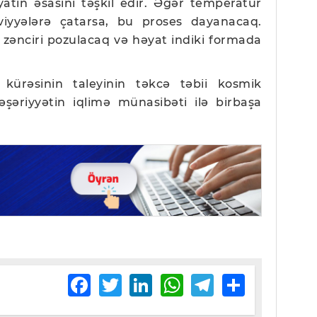
atın əsasını təşkil edir. Əgər temperatur
iyyələrə çatarsa, bu proses dayanacaq.
a zənciri pozulacaq və həyat indiki formada
.
 kürəsinin taleyinin təkcə təbii kosmik
əşəriyyətin iqlimə münasibəti ilə birbaşa
Facebook
Twitter
LinkedIn
WhatsApp
Telegram
Share