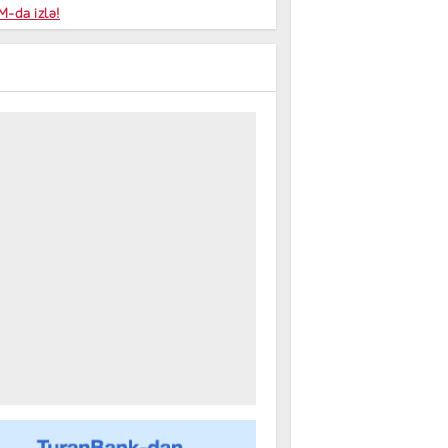
niyalar
-da izlə!
farişi
m