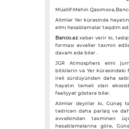
Müəllif:Mehin Qasımova,Banc
Alimlər Yer kürəsində həyatın
elmi hesablamalar təqdim edi
Banco.az
xəbər verir ki, tədqi
forması əvvəllər təxmin edi
davam edə bilər .
JGR Atmosphers elmi jurn
bitkilərin və Yer kürəsindəki 
irəli sürdüyündən daha sabi
həyatın təməli olan ekosis
fəaliyyət göstərə bilər.
Alimlər deyirlər ki, Günəş t
tədricən daha parlaq və daha
əvvəlkindən təxminən üç
hesablamalarına görə, Gün