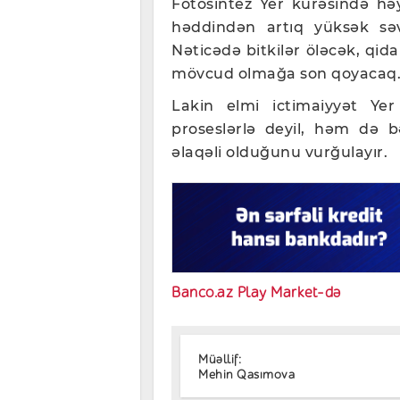
Fotosintez Yer kürəsində həy
həddindən artıq yüksək səv
Nəticədə bitkilər öləcək, qid
mövcud olmağa son qoyacaq
Lakin elmi ictimaiyyət Yer
proseslərlə deyil, həm də b
əlaqəli olduğunu vurğulayır.
Banco.az Play Market-də
Müəllif:
Mehin Qasımova