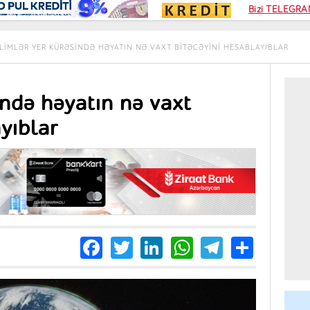
Kampa
Bizi TELEGRAM
Kart si
LIMLƏR YER KÜRƏSINDƏ HƏYATIN NƏ VAXT BITƏCƏYINI HESABLAYIBLAR
ində həyatın nə vaxt
yıblar
Facebook
Twitter
LinkedIn
WhatsApp
Telegra
Share