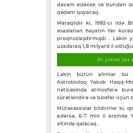
davam edəcək və bundan so
qədəm qoyacaq.
Maraqlıdır ki, 1982-ci ildə 
əsaslanan həyatın Yer kürəs
proqnozlaşdırmışdı . Lakin 
uzadaraq 1,8 milyard il olduğ
Ən yüksək faiz 
Lakin bütün alimlər bu s
Astrobioloq Yakob Haqq-Mi
nəticəsində atmosferə burax
sürətləndirə və biosfer üçün 
Mütəxəssislər bildirirlər ki, q
edərsə, 6-7 min il ərzində 
altında qalacaq .