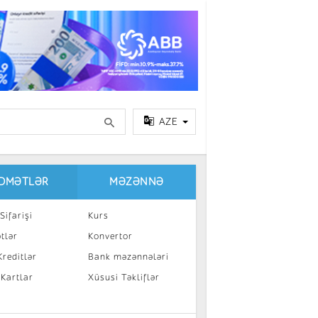
AZE
IDMƏTLƏR
MƏZƏNNƏ
Sifarişi
Kurs
tlər
Konvertor
reditlər
Bank məzənnələri
 Kartlar
Xüsusi Təkliflər
a