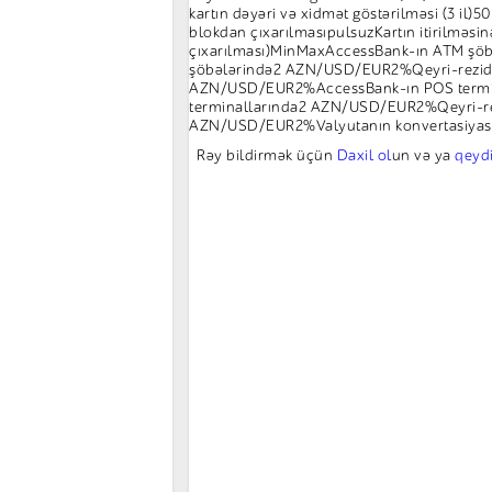
kartın dəyəri və xidmət göstərilməsi (3 il)5
blokdan çıxarılmasıpulsuzKartın itirilməs
çıxarılması)MinMaxAccessBank-ın ATM şö
şöbələrində2 AZN/USD/EUR2%Qeyri-rezide
AZN/USD/EUR2%AccessBank-ın POS termin
terminallarında2 AZN/USD/EUR2%Qeyri-rez
AZN/USD/EUR2%Valyutanın konvertasiyası
Rəy bildirmək üçün
Daxil ol
un və ya
qeyd