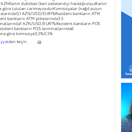
0 AZNKartın dublikatı (kart zədələndiyi halda)pulsuzKartın
inə görə tutulan cəriməyoxdurKomissiyalar (nağd pulun
bələrində0,1 AZN/USD/EUR1%Rezident bankların ATM
nt bankların ATM şöbələrində3.5
allarında1 AZN/USD/EUR1%Rezident bankların POS
ident bankların POS terminallarında6
na görə komissiya0,5%0.5%
iyyat
dan keçin.