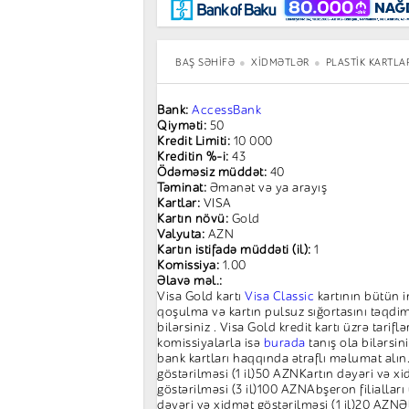
Maraqlı
BancoTV
Müsahibə
BAŞ SƏHIFƏ
XIDMƏTLƏR
PLASTIK KARTLA
Bank:
AccessBank
Qiyməti:
50
Kredit Limiti:
10 000
Kreditin %-i:
43
Ödəməsiz müddət:
40
Təminat:
Əmanət və ya arayış
Kartlar:
VISA
Kartın növü:
Gold
Valyuta:
AZN
Kartın istifadə müddəti (il):
1
Komissiya:
1.00
Əlavə məl.:
Visa Gold kartı
Visa Classic
kartının bütün 
qoşulma və kartın pulsuz sığortasını təqdim
bilərsiniz . Visa Gold kredit kartı üzrə tarifl
komissiyalarla isə
burada
tanış ola bilərsi
bank kartları haqqında ətraflı məlumat alın.
göstərilməsi (1 il)50 AZNKartın dəyəri və x
göstərilməsi (3 il)100 AZNAbşeron filialları
dəyəri və xidmət göstərilməsi (1 il)20 AZNƏ