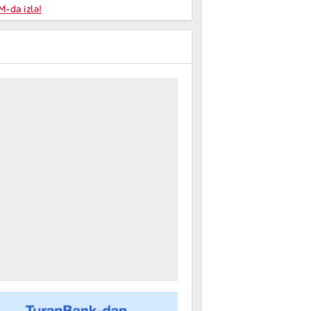
niyalar
-da izlə!
farişi