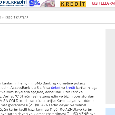
Kampa
Bizi TELEGRAM
Kart si
R
KREDIT KARTLAR
imkanlarını, həmçinin SMS Banking xidmətinə pulsuz
 edir. .AccessBank-da Siz, Visa
debet
və
kredit
kartlarını aça
ər və komissiyalarla aşağıda, debet kartı üzrə tarif və
niz.Dərhal *0151 nömrəsinə zəng edin və bizim operatordan
VISA GOLD kredit kartı üzrə tariflərKartın dəyəri və xidmət
idmət göstərilməsi (2 il)80 AZNKartın dəyəri və xidmət
 üçün kartın təcili hazırlanması (1 gün)10 AZNƏlavə kartın
lavə kartın dəyəri və xidmət göstərilməsi (2 il)30 AZNƏlavə