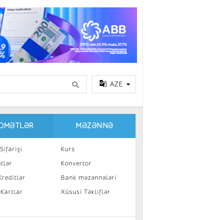
AZE
IDMƏTLƏR
MƏZƏNNƏ
Sifarişi
Kurs
tlər
Konvertor
reditlər
Bank məzənnələri
 Kartlar
Xüsusi Təkliflər
a