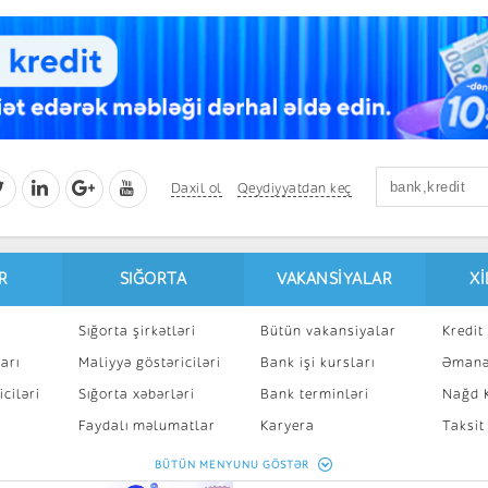
Daxil ol
Qeydiyyatdan keç
R
SIĞORTA
VAKANSIYALAR
X
Sığorta şirkətləri
Bütün vakansiyalar
Kredit 
arı
Maliyyə göstəriciləri
Bank işi kursları
Əmanə
ciləri
Sığorta xəbərləri
Bank terminləri
Nağd K
8
Faydalı məlumatlar
Karyera
Taksit
Sığorta kalkulyatoru
Peşakar inkişaf
İpotek
BÜTÜN MENYUNU GÖSTƏR