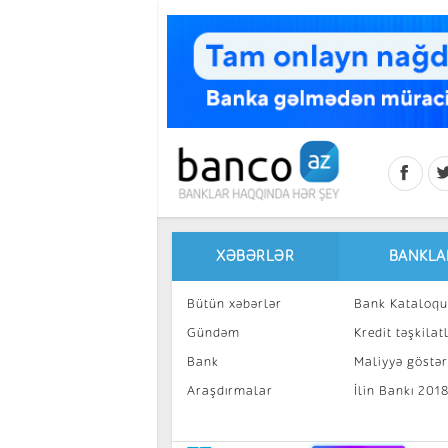
Skip to main content
XƏBƏRLƏR
BANKLA
Bütün xəbərlər
Bank Kataloqu
Gündəm
Kredit təşkilatl
Bank
Maliyyə göstəri
Araşdırmalar
İlin Bankı 201
İnvestisiya