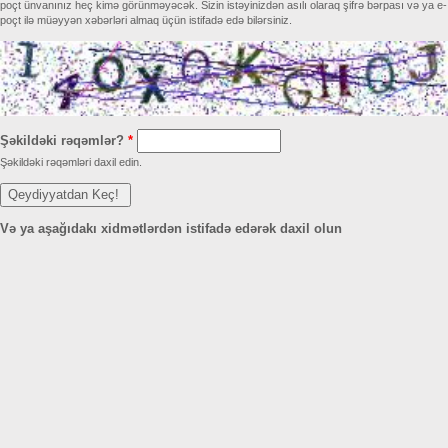
poçt ünvanınız heç kimə görünməyəcək. Sizin istəyinizdən asılı olaraq şifrə bərpası və ya e-
poçt ilə müəyyən xəbərləri almaq üçün istifadə edə bilərsiniz.
Şəkildəki rəqəmlər?
*
Şəkildəki rəqəmləri daxil edin.
Və ya aşağıdakı xidmətlərdən istifadə edərək daxil olun