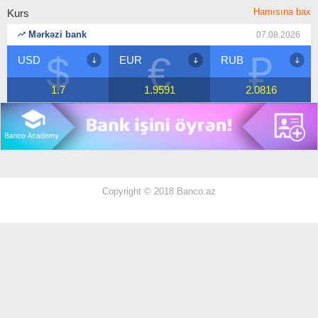
Hamısına bax
Kurs
Mərkəzi bank
07.08.2026
$
€
₽
USD
EUR
RUB
1.7
1.9591
2.0816
Copyright © 2018 Banco.az