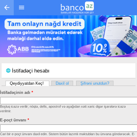
Skip to main content
İstifadəçi hesabı
Qeydiyyatdan Keç!
(active tab)
Daxil ol
Şifrəni unutdun?
Primary tabs
İstifadəçinin adı
*
Boşluq icazə verilir; nöqtə, defis, apostrof və aşağıdan xətt xaric digər işarələrə icazə
verilmir.
E-poçt ünvanı
*
Cari bir e-poçt ünvanı daxil edin. Sistem bütün lazımlı məktubları bu ünvana göndərəcək. E-