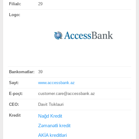
Filialı:
29
Logo:
Bankomatlar:
39
Sayt:
www.accessbank.az
E-poçt:
customer.care@accessbank.az
CEO:
Davit Tsiklauri
Kredit
Nağd Kredit
Zəmanətli kredit
AKİA kreditləri