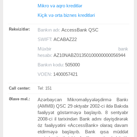
Mikro və aqro kreditlər
Kiçik və orta biznes kreditləri
Rekvizitlər:
Bankın adı:
AccessBank QSC
SWIFT:
ACABAZ22
Müxbir bank
hesabı:
AZ10NABZ01350100000000056944
Bankın kodu:
505000
VOEN:
1400057421
Call center:
Tel: 151
Əlavə məl.:
Azərbaycan Mikromaliyyələşdirmə Bankı
(AMMB) QSC 29 oktyabr 2002-ci ildə Bakıda
fəaliyyət göstərməyə başlayıb. 8 sentyabr
2008-ci il tarixindən Bank adını dəyişdirərək
öz fəaliyyətini «AccessBank» olaraq davam
etdirməyə başlayıb. Bank qısa müddət