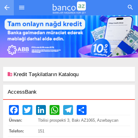
Skip to main content
Kredit Təşkilatların Kataloqu
AccessBank
Facebook
Twitter
LinkedIn
WhatsApp
Telegram
Share
Ünvan:
Tbilisi prospekti 3, Bakı AZ1065, Azərbaycan
Telefon:
151