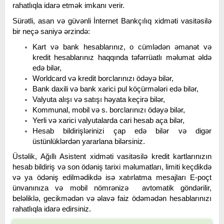
rahatlıqla idarə etmək imkanı verir.
Sürətli, asan və güvənli İnternet Bankçılıq xidməti vasitəsilə
bir neçə saniyə ərzində:
Kart və bank hesablarınız, o cümlədən əmanət və
kredit hesablarınız haqqında təfərrüatlı məlumat əldə
edə bilər,
Worldcard və kredit borclarınızı ödəyə bilər,
Bank daxili və bank xarici pul köçürmələri edə bilər,
Valyuta alışı və satışı həyata keçirə bilər,
Kommunal, mobil və s. borclarınızı ödəyə bilər,
Yerli və xarici valyutalarda cari hesab aça bilər,
Hesab bildirişlərinizi çap edə bilər və digər
üstünlüklərdən yararlana bilərsiniz.
Üstəlik, Ağıllı Asistent xidməti vasitəsilə kredit kartlarınızın
hesab bildiriş və son ödəniş tarixi məlumatları, limiti keçdikdə
və ya ödəniş edilmədikdə isə xatırlatma mesajları E-poçt
ünvanınıza və mobil nömrənizə avtomatik göndərilir,
beləliklə, gecikmədən və əlavə faiz ödəmədən hesablarınızı
rahatlıqla idarə edirsiniz.