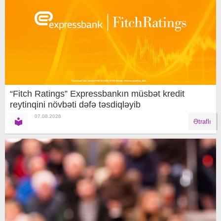
“Fitch Ratings” Expressbankın müsbət kredit
reytinqini növbəti dəfə təsdiqləyib
07.08.2026
Ətraflı