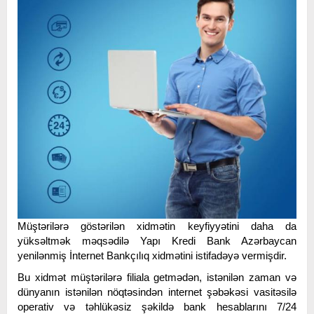
Müştərilərə göstərilən xidmətin keyfiyyətini daha da
yüksəltmək məqsədilə Yapı Kredi Bank Azərbaycan
yenilənmiş İnternet Bankçılıq xidmətini istifadəyə vermişdir.
Bu xidmət müştərilərə filiala getmədən, istənilən zaman və
dünyanın istənilən nöqtəsindən internet şəbəkəsi vasitəsilə
operativ və təhlükəsiz şəkildə bank hesablarını 7/24