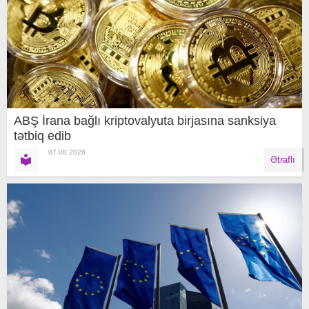
ABŞ İrana bağlı kriptovalyuta birjasına sanksiya
tətbiq edib
07.08.2026
Ətraflı