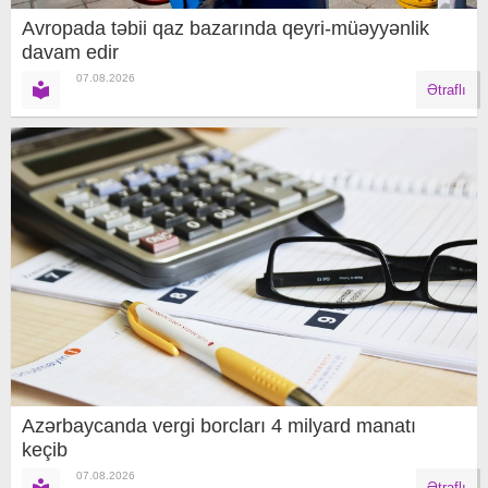
Avropada təbii qaz bazarında qeyri-müəyyənlik
davam edir
07.08.2026
Ətraflı
Azərbaycanda vergi borcları 4 milyard manatı
keçib
07.08.2026
Ətraflı