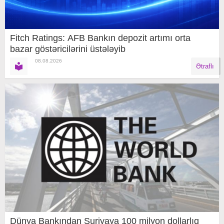
Fitch Ratings: AFB Bankın depozit artımı orta
bazar göstəricilərini üstələyib
08.08.2026
Ətraflı
Dünya Bankından Suriyaya 100 milyon dollarlıq