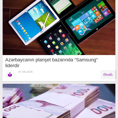
Azərbaycanın planşet bazarında "Samsung"
liderdir
07.08.2026
Ətraflı