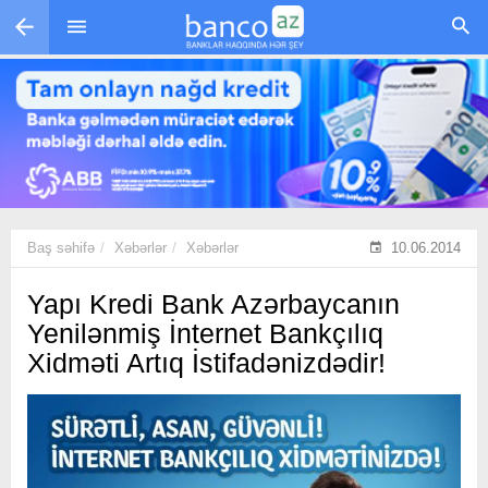
Skip to main content
Baş səhifə
Xəbərlər
Xəbərlər
10.06.2014
Yapı Kredi Bank Azərbaycanın
Yenilənmiş İnternet Bankçılıq
Xidməti Artıq İstifadənizdədir!