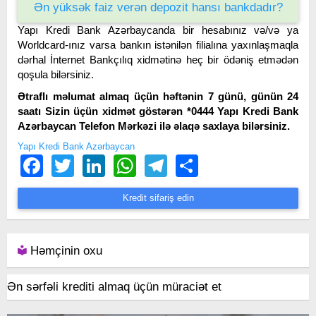
Ən yüksək faiz verən depozit hansı bankdadır?
Yapı Kredi Bank Azərbaycanda bir hesabınız və/və ya
Worldcard-ınız varsa bankın istənilən filialına yaxınlaşmaqla
dərhal İnternet Bankçılıq xidmətinə heç bir ödəniş etmədən
qoşula bilərsiniz.
Ətraflı məlumat almaq üçün həftənin 7 günü, günün 24
saatı Sizin üçün xidmət göstərən *0444 Yapı Kredi Bank
Azərbaycan Telefon Mərkəzi ilə əlaqə saxlaya bilərsiniz.
Yapı Kredi Bank Azərbaycan
Facebook
Twitter
LinkedIn
WhatsApp
Telegram
Share
Kredit sifariş edin
Həmçinin oxu
Ən sərfəli krediti almaq üçün müraciət et