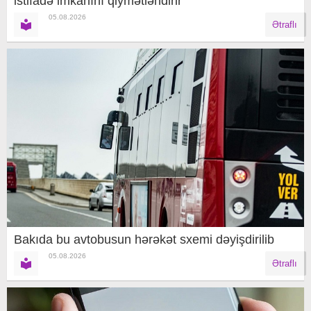
istifadə imkanını qiymətləndirir
05.08.2026
Ətraflı
Bakıda bu avtobusun hərəkət sxemi dəyişdirilib
05.08.2026
Ətraflı