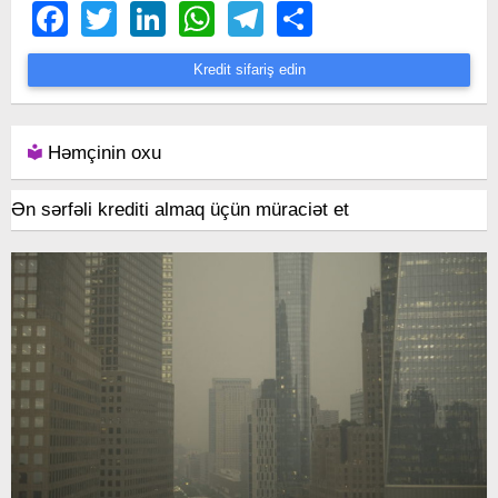
Facebook
Twitter
LinkedIn
WhatsApp
Telegram
Share
Kredit sifariş edin
Həmçinin oxu
Ən sərfəli krediti almaq üçün müraciət et