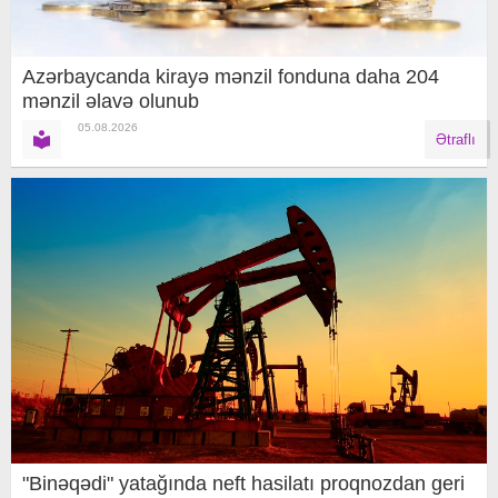
Azərbaycanda kirayə mənzil fonduna daha 204
mənzil əlavə olunub
05.08.2026
Ətraflı
"Binəqədi" yatağında neft hasilatı proqnozdan geri