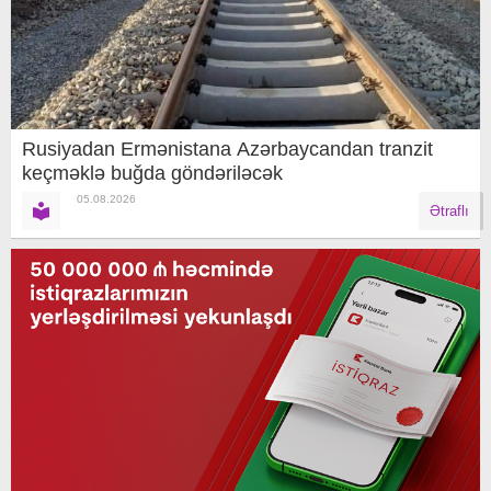
Rusiyadan Ermənistana Azərbaycandan tranzit
keçməklə buğda göndəriləcək
05.08.2026
Ətraflı