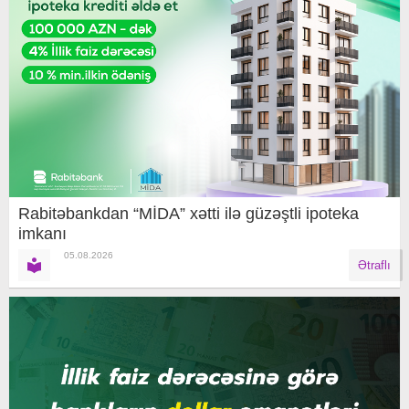
Rabitəbankdan “MİDA” xətti ilə güzəştli ipoteka
imkanı
05.08.2026
Ətraflı