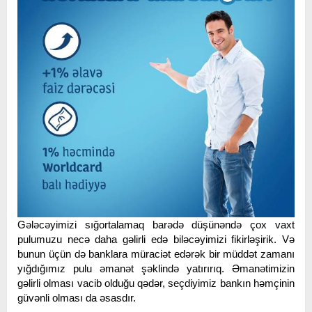
Gələcəyimizi sığortalamaq barədə düşünəndə çox vaxt
pulumuzu necə daha gəlirli edə biləcəyimizi fikirləşirik. Və
bunun üçün də banklara müraciət edərək bir müddət zamanı
yığdığımız pulu əmanət şəklində yatırırıq. Əmanətimizin
gəlirli olması vacib olduğu qədər, seçdiyimiz bankın həmçinin
güvənli olması da əsasdır.