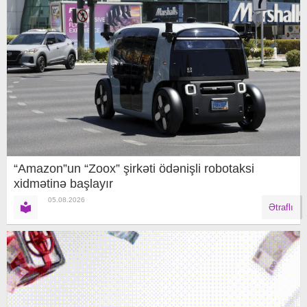
“Amazon”un “Zoox” şirkəti ödənişli robotaksi
xidmətinə başlayır
05.08.2026
Ətraflı