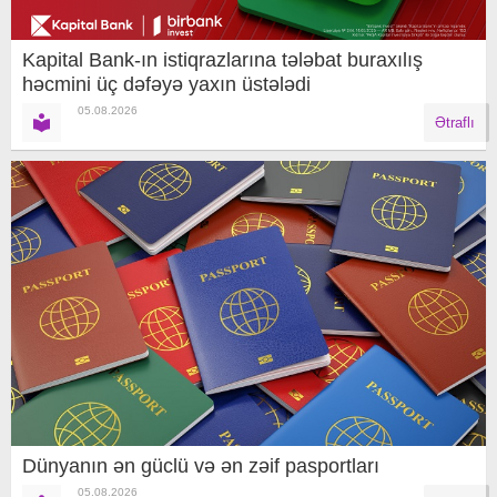
Kapital Bank-ın istiqrazlarına tələbat buraxılış
həcmini üç dəfəyə yaxın üstələdi
05.08.2026
Ətraflı
Dünyanın ən güclü və ən zəif pasportları
05.08.2026