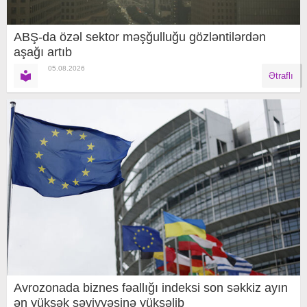
ABŞ-da özəl sektor məşğulluğu gözləntilərdən
aşağı artıb
05.08.2026
Ətraflı
Avrozonada biznes fəallığı indeksi son səkkiz ayın
ən yüksək səviyyəsinə yüksəlib