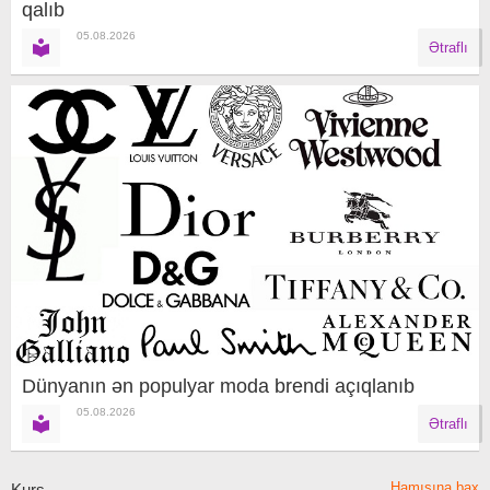
qalıb
05.08.2026
Ətraflı
Dünyanın ən populyar moda brendi açıqlanıb
05.08.2026
Ətraflı
Hamısına bax
Kurs