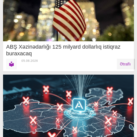
ABŞ Xəzinədarlığı 125 milyard dollarlıq istiqraz
buraxacaq
05.08.2026
Ətraflı