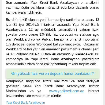
Son zamanlar Yapı Kredi Bank Azərbaycan əmanətlərini
yatırmaq üçün banklara müraciət edənlərə davamlı olaraq
kampaniyalar təklif edir.
Bu dəfə təklif olunan yeni kampaniya şərtlərinə əsasən, 13
iyun-31 iyul 2014-cü il tarixləri arasında Yapı Kredi Bank
Azərbaycana 12 ay müddətlik əmanətlərini yatıran fiziki
şəxslər əlavə olaraq 1% illik faiz dərəcəsi və statusu açıq
olan Worldcard və ya Pulkart hesabına əmanət məbləğinin
1% dərəcəsi qədər Worldcard bal yüklənəcəkdir. Qazanılan
Worldcard balları yatırılan əmanətin pozulmamış olması şərti
ilə 1-5 oktyabr 2014-cü il tarixləri arasında yüklənəcəkdir. Bu
kampaniya ilə Yapı Kredi Bank Azərbaycan yatırdığınız
əmanətlərlə sizlərə daha çox qazanmaq imkanı təqdim edir.
Ən yüksək faiz verən depozit hansı bankdadır?
Kampaniya haqqında ətraflı məlumatı 24 saat fəaliyyət
göstərən *0444 Yapı Kredi Bank Azərbaycan Telefon
Mərkəzindən və ya
www.yapikredi.com.az
internet
ünvanından əldə etmək mümkündür.
Yapı Kredi Bank Azərbaycan