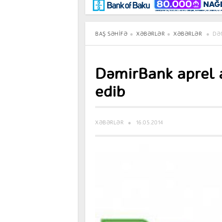
Maraqlı
BancoTV
Müsahibə
BAŞ SƏHIFƏ
XƏBƏRLƏR
XƏBƏRLƏR
DƏ
DəmirBank aprel a
edib
XƏBƏRLƏR
16.05.2014