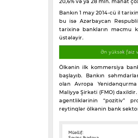
20,6% və ya 28 mln. manat ço
Bankın 1 may 2014-cü il tarix
bu isə Azərbaycan Respublik
tarixinə bankların məcmu ka
üstələyir.
Ən yüksək faiz 
Ölkənin ilk kommersiya bank
başlayıb. Bankın səhmdarları
olan Avropa Yenidənqurma 
Maliyyə Şirkəti (FMO) daxildi
agentliklərinin “pozitiv” p
reytinqlər ölkənin bank sekto
Müəllif:
Sevinc Ibadova