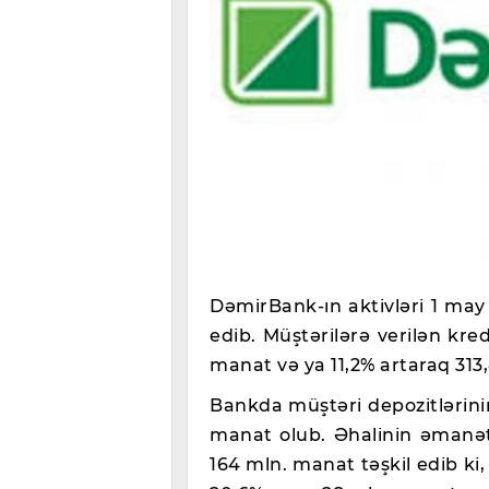
DəmirBank-ın aktivləri 1 may 
edib. Müştərilərə verilən kre
manat və ya 11,2% artaraq 313
Bankda müştəri depozitlərinin
manat olub. Əhalinin əmanətl
164 mln. manat təşkil edib ki