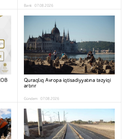
Bank
07.08.2026
 KOB
Quraqlıq Avropa iqtisadiyyatına təzyiqi
artırır
Gündəm
07.08.2026