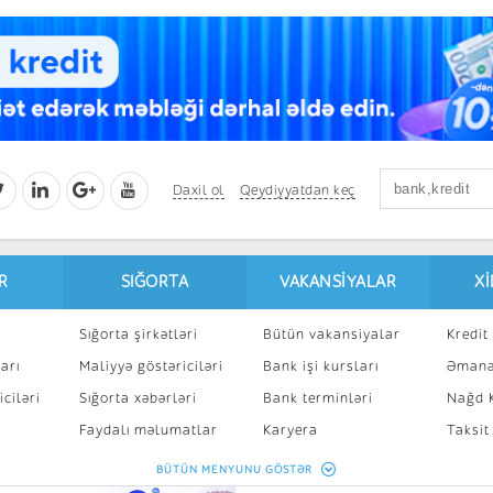
Daxil ol
Qeydiyyatdan keç
R
SIĞORTA
VAKANSIYALAR
X
Sığorta şirkətləri
Bütün vakansiyalar
Kredit 
arı
Maliyyə göstəriciləri
Bank işi kursları
Əmanə
ciləri
Sığorta xəbərləri
Bank terminləri
Nağd K
8
Faydalı məlumatlar
Karyera
Taksit
Sığorta kalkulyatoru
Peşakar inkişaf
İpotek
BÜTÜN MENYUNU GÖSTƏR