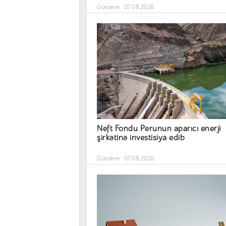
Gündəm
07.08.2026
Neft Fondu Perunun aparıcı enerji
şirkətinə investisiya edib
Gündəm
07.08.2026