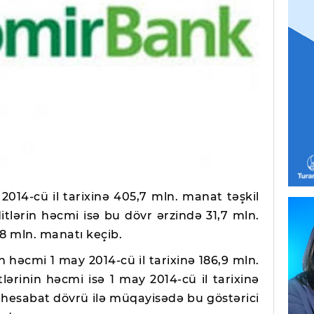
2014-cü il tarixinə 405,7 mln. manat təşkil
ditlərin həcmi isə bu dövr ərzində 31,7 mln.
,8 mln. manatı keçib.
 həcmi 1 may 2014-cü il tarixinə 186,9 mln.
ərinin həcmi isə 1 may 2014-cü il tarixinə
, hesabat dövrü ilə müqayisədə bu göstərici