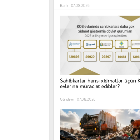
Bank
07.08.2026
Sahibkarlar hansı xidmətlər üçün
evlərinə müraciət ediblər?
Gündəm
07.08.2026