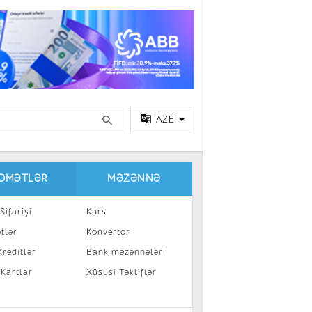
AZE
IDMƏTLƏR
MƏZƏNNƏ
Sifarişi
Kurs
tlər
Konvertor
reditlər
Bank məzənnələri
 Kartlar
Xüsusi Təkliflər
a