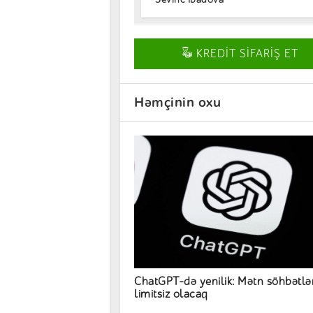
KREDİT SİFARİŞ ET
Həmçinin oxu
ChatGPT-də yenilik: Mətn söhbətlər
limitsiz olacaq