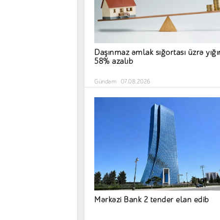
Daşınmaz əmlak sığortası üzrə yığ
58% azalıb
Gündəm
07.08.2026
Mərkəzi Bank 2 tender elan edib