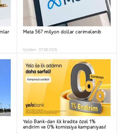
ımlar
Meta 567 milyon dollar cərimələnib
Gündəm
07.08.2026
Yelo Bank-dan ilk kreditə özəl 1%
endirim və 0% komissiya kampaniyası!