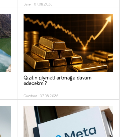
Bank
07.08.2026
Qızılın qiyməti artmağa davam
edəcəkmi?
Gündəm
07.08.2026