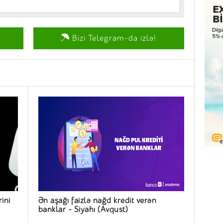
Bizi Telegram-da izlə!
ini
Ən aşağı faizlə nağd kredit verən
banklar – Siyahı (Avqust)