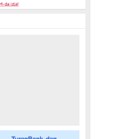
niyalar
-da izlə!
farişi
m