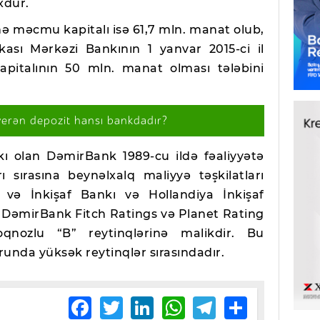
xdur.
inə məcmu kapitalı isə 61,7 mln. manat olub,
ası Mərkəzi Bankının 1 yanvar 2015-ci il
pitalının 50 mln. manat olması tələbini
verən depozit hansı bankdadır?
ı olan DəmirBank 1989-cu ildə fəaliyyətə
 sırasına beynəlxalq maliyyə təşkilatları
və İnkişaf Bankı və Hollandiya İnkişaf
r. DəmirBank Fitch Ratings və Planet Rating
roqnozlu “B” reytinqlərinə malikdir. Bu
runda yüksək reytinqlər sırasındadır.
Facebook
Twitter
LinkedIn
WhatsApp
Telegram
Share