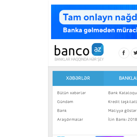
Skip to main content
XƏBƏRLƏR
BANKLA
Bütün xəbərlər
Bank Kataloqu
Gündəm
Kredit təşkilatl
Bank
Maliyyə göstəri
Araşdırmalar
İlin Bankı 201
İnvestisiya