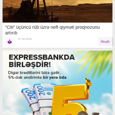
"Citi" üçüncü rüb üzrə neft qiyməti proqnozunu
artırıb
07.08.2026
Ətraflı