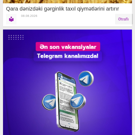
Qara dənizdəki gərginlik taxıl qiymətlərini artırır
08.08.2026
Ətraflı