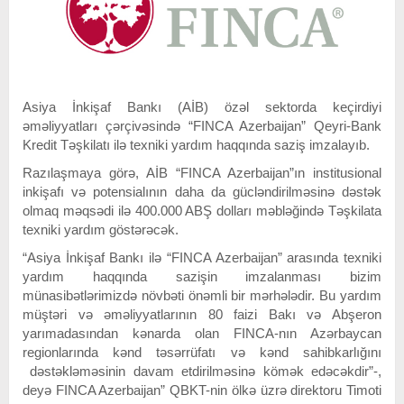
Asiya İnkişaf Bankı (AİB) özəl sektorda keçirdiyi
əməliyyatları çərçivəsində “FINCA Azerbaijan” Qeyri-Bank
Kredit Təşkilatı ilə texniki yardım haqqında saziş imzalayıb.
Razılaşmaya görə, AİB “FINCA Azerbaijan”ın institusional
inkişafı və potensialının daha da gücləndirilməsinə dəstək
olmaq məqsədi ilə 400.000 ABŞ dolları məbləğində Təşkilata
texniki yardım göstərəcək.
“Asiya İnkişaf Bankı ilə “FINCA Azerbaijan” arasında texniki
yardım haqqında sazişin imzalanması bizim
münasibətlərimizdə növbəti önəmli bir mərhələdir. Bu yardım
müştəri və əməliyyatlarının 80 faizi Bakı və Abşeron
yarımadasından kənarda olan FINCA-nın Azərbaycan
regionlarında kənd təsərrüfatı və kənd sahibkarlığını
dəstəkləməsinin davam etdirilməsinə kömək edəcəkdir”-,
deyə FINCA Azerbaijan” QBKT-nin ölkə üzrə direktoru Timoti