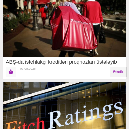
ABŞ-da istehlakçı kreditləri proqnozları üstələyib
07.08.2026
Ətraflı