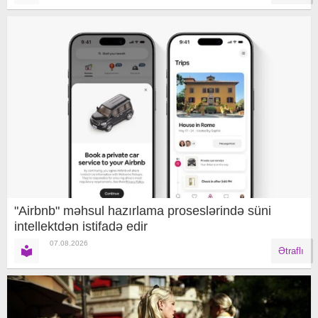
"Airbnb" məhsul hazırlama proseslərində süni
intellektdən istifadə edir
07.08.2026
Ətraflı