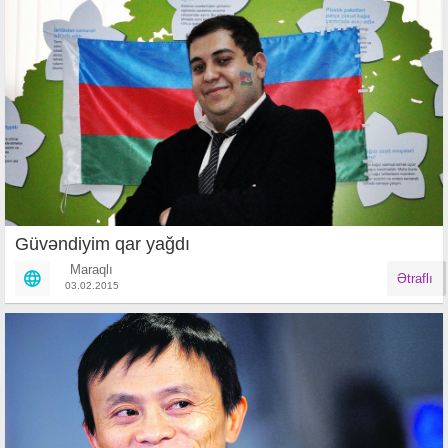
Güvəndiyim qar yağdı
Maraqlı
Ətraflı
03.02.2015