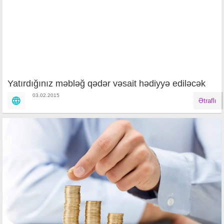
Yatırdığınız məbləğ qədər vəsait hədiyyə ediləcək
03.02.2015
Ətraflı