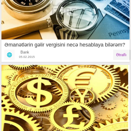
Əmanətlərin gəlir vergisini necə hesablaya bilərəm?
Bank
Ətraflı
05.02.2015