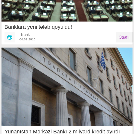
Banklara yeni tələb qoyuldu!
Bank
Ətraflı
04.02.2015
Yunanıstan Mərkəzi Bankı 2 milyard kredit ayırdı