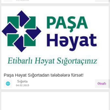
Paşa Həyat Sığortadan tələbələrə fürsət!
Sığorta
Ətraflı
04.02.2015