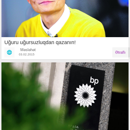
Uğuru uğursuzluqdan qazanın!
Məsləhət
Ətraflı
03.02.2015