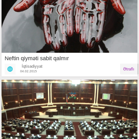
Neftin qiyməti sabit qalmır
İqtisadiyyat
Ətraflı
04.02.2015