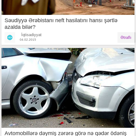
Səudiyyə Ərəbistanı neft hasilatını hansı şərtlə
azalda bilər?
İqtisadiyyat
Ətraflı
04.02.2015
Avtomobillərə dəymiş zərərə görə nə qədər ödəniş