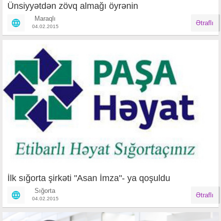
Ünsiyyətdən zövq almağı öyrənin
Maraqlı
Ətraflı
04.02.2015
İlk sığorta şirkəti "Asan İmza"- ya qoşuldu
Sığorta
Ətraflı
04.02.2015