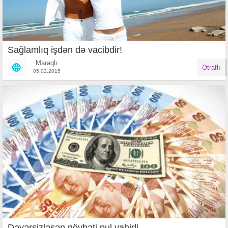
Sağlamlıq işdən də vacibdir!
Maraqlı
Ətraflı
05.02.2015
Dəyərsizləşən növbəti pul vahidi