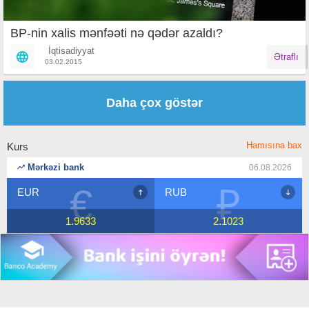
BP-nin xalis mənfəəti nə qədər azaldı?
İqtisadiyyat
Ətraflı
03.02.2015
Səhifələr
Daha çox göstər
Hamısına bax
Kurs
Mərkəzi bank
06.08.2026
€
₽
EUR
RUB
1.9633
2.1023