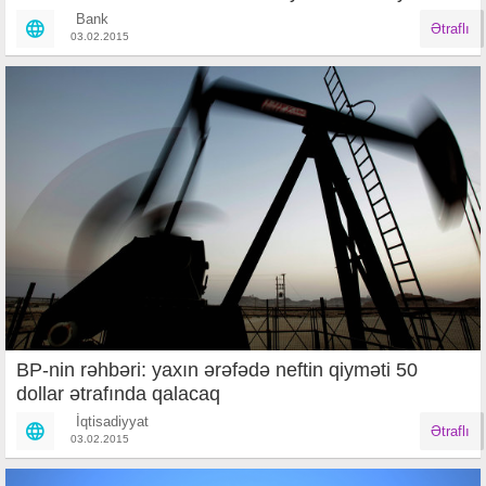
Bank
Ətraflı
03.02.2015
BP-nin rəhbəri: yaxın ərəfədə neftin qiyməti 50
dollar ətrafında qalacaq
İqtisadiyyat
Ətraflı
03.02.2015