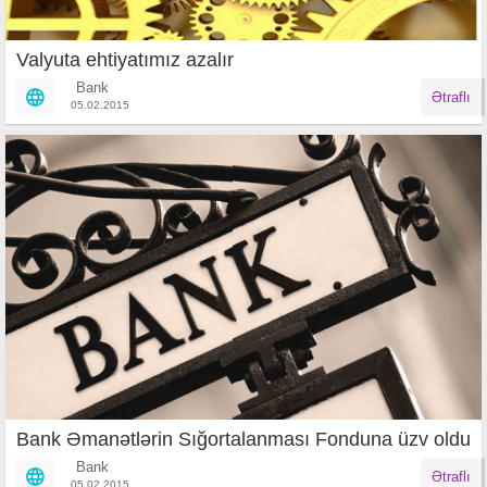
Valyuta ehtiyatımız azalır
Bank
Ətraflı
05.02.2015
Bank Əmanətlərin Sığortalanması Fonduna üzv oldu
Bank
Ətraflı
05.02.2015