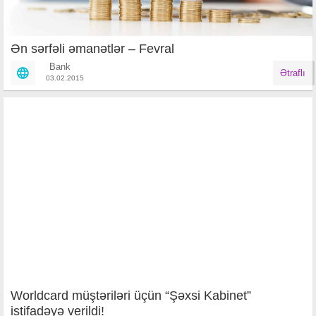
Ən sərfəli əmanətlər – Fevral
Bank
Ətraflı
03.02.2015
Worldcard müştəriləri üçün “Şəxsi Kabinet”
istifadəyə verildi!