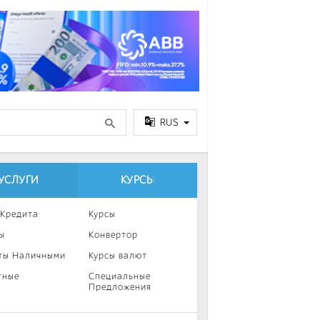
RUS
УСЛУГИ
КУРСЫ
 Кредита
Курсы
ы
Конвертор
ты Наличными
Курсы валют
тные
Специальные
Предложения
ка
нии