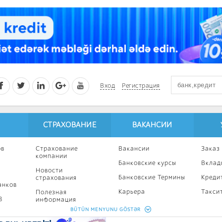
Вход
Регистрация
СТРАХОВАНИЕ
ВАКАНСИИ
ов
Страхование
Вакансии
Заказ
компании
Банковские курсы
Вклад
Новости
Банковские Термины
Креди
страхования
анков
Карьера
Такси
Полезная
8
информация
Профессиональное
Ипоте
BÜTÜN MENYUNU GÖSTƏR
развитие
Страхование
Кампа
калькулятор