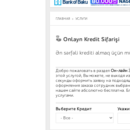
BancoTV
Over Time
ГЛАВНАЯ
УСЛУГИ
Onlayn Kredit Sifarişi
Ən sərfəli krediti almaq üçün m
Добро пожаловать в раздел
Он-лайн 
этой услугой, Вы можете, не выходя и
секунды оформить заявку на подходящ
оформления заказа сотрудник выбранн
нашем сайте абсолютно бесплатна. Бл
услугами.
Выберите Кредит
Укажи