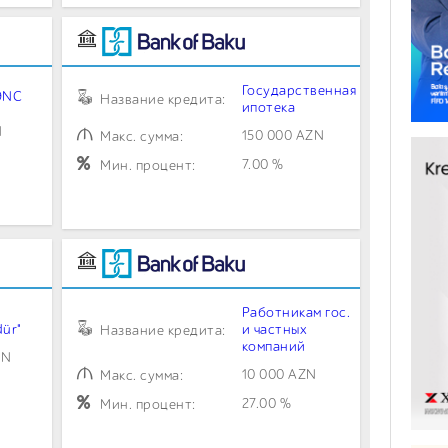
Государственная
ƏNC
Название кредита:
ипотека
N
150 000 AZN
Макс. сумма:
7.00 %
Мин. процент:
Работникам гос.
ür"
и частных
Название кредита:
компаний
ZN
10 000 AZN
Макс. сумма:
27.00 %
Мин. процент: