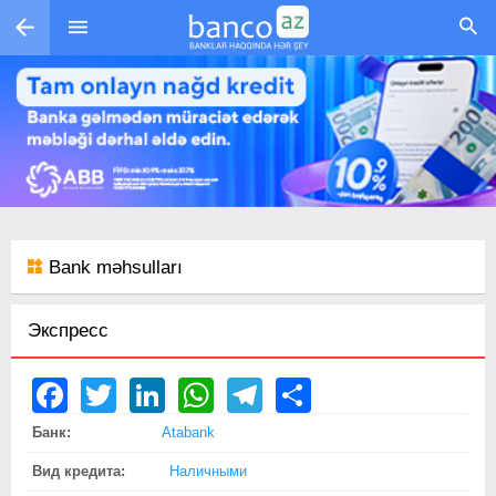
Перейти к основному содержанию
Bank məhsulları
Экспресс
Facebook
Twitter
LinkedIn
WhatsApp
Telegram
Share
Банк:
Atabank
Вид кредита:
Наличными