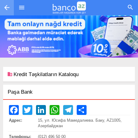
Перейти к основному содержанию
Kredit Təşkilatların Kataloqu
Paşa Bank
Facebook
Twitter
LinkedIn
WhatsApp
Telegram
Share
Адрес:
15, ул. Юсифа Мамедалиева. Баку, AZ1005,
Азербайджан
Tелефоны:
(012) 496 50 00