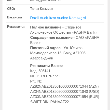
Mail:
office@pashabank.az
CEO:
Талех Кязымов
Вакансия
Daxili Audit üzrə Auditor Köməkçisi
Реквизиты:
Полное название
- Открытое
Акционерное Общество «PASHA Bank»
Сокращенное название
- ОАО «PASHA
Bank»
Почтовый адрес
- Ул. Юсифа
Маммедалиева 15, Баку, АZ1005,
Азербайджан
Реквизиты Банка:
Код: 505141
ИНН: 1700767721
Р/С №:
AZ82NABZ01350100000000071944 (AZN)
AZ04NABZ01350200000000071840 (USD)
AZ30NABZ01350200000000071954 (EUR)
SWIFT BIK: PAHAAZ22