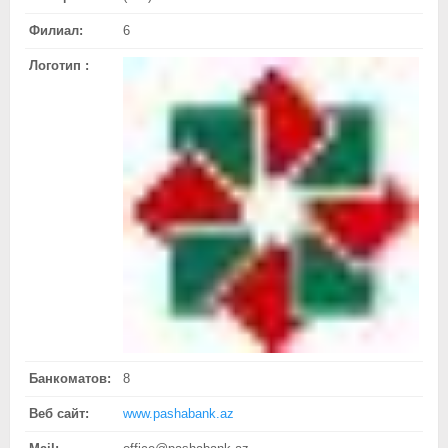
Филиал:
6
Логотип :
Банкоматов:
8
Веб сайт:
www.pashabank.az