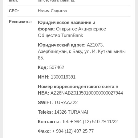
Mail:
office@turanbank.az
CEO:
Назим Садыгов
Реквизиты:
Юридическое название и
форма:
Открытое Акционерное
Общество TuranBank
Юридический адрес:
AZ1073,
Азербайджан, г. Баку, ул. И. Куткашынлы
85.
Код:
507462
ИНН:
1300016391
Номер корреспондентского счета в
НБА:
AZ26NABZ01350100000000027944
SWIFT:
TURAAZ22
Teleks:
14326 TURANAI
Контакты:
Tel: + 994 (12) 510 79 11/22
Факс:
+ 994 (12) 497 25 77