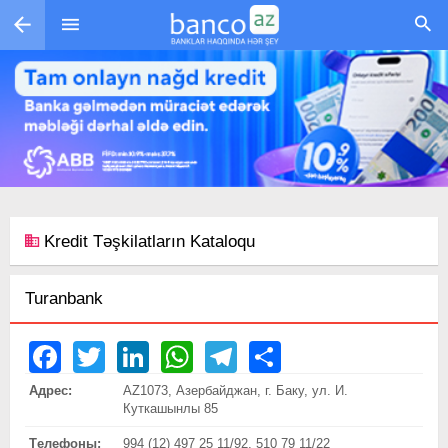
Перейти к основному содержанию
Kredit Təşkilatların Kataloqu
Turanbank
Facebook
Twitter
LinkedIn
WhatsApp
Telegram
Share
Адрес:
AZ1073, Азербайджан, г. Баку, ул. И.
Куткашынлы 85
Tелефоны:
994 (12) 497 25 11/92, 510 79 11/22