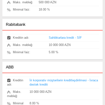
₼
Maks. məbləğ:
500 000 AZN
%
Minimal faiz:
18.00 %
Rabitəbank
Kreditin adı:
Sahibkarlara kredit - SİF
₼
Maks. məbləğ:
10 000 000 AZN
%
Minimal faiz:
5.00 %
ABB
Kreditin
İri korporativ müştərilərin kreditləşdirilməsi - İxraca
adı:
dəstək krediti
₼
Maks.
10 000 000 AZN
məbləğ:
%
Minimal
8.00 %