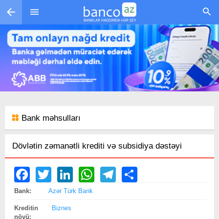
Skip to main content
Bank məhsulları
Dövlətin zəmanətli krediti və subsidiya dəstəyi
Facebook
Twitter
LinkedIn
WhatsApp
Telegram
Share
Bank:
Azər Türk Bank
Kreditin
Biznes
növü: