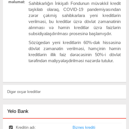
məlumat:
Sahibkarlığın İnkişafı Fondunun müvəkkil kredit
təşkilatı olaraq, COVID-19 pandemiyasından
zərər çəkmiş sahibkarlara yeni kreditlərin
verilməsi, bu kreditlər üzrə dövlət zəmanətinin
alınması və həmin kreditlər üzrə faizlərin
subsidiyalaşdırılması prosesinə başlamışdır.
Sözügedən yeni kreditlərin 60%-dək hissəsinə
dövlət zəmanətin verilməsi, həmçinin həmin
kreditlərin illik faiz dərəcəsinin 50%-i dövlət
tərəfindən maliyyələşdirilməsi nəzərdə tutulur.
Digər oxşar kreditlər
Yelo Bank
Kreditin adı:
Biznes krediti