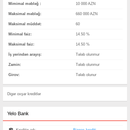
Mimimal məbləğ :
10 000 AZN
Maksimal məbləğ:
660 000 AZN
Maksimal müddət:
60
Minimal faiz:
14.50 %
Maksimal faiz:
14.50 %
İş yerindən arayış:
Tələb olunmur
Zamin:
Tələb olunmur
Girov:
Tələb olunur
Digər oxşar kreditlər
Yelo Bank
Kreditin adı:
Biznes krediti