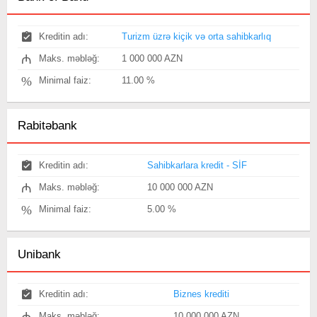
Kreditin adı:
Turizm üzrə kiçik və orta sahibkarlıq
₼
Maks. məbləğ:
1 000 000 AZN
%
Minimal faiz:
11.00 %
Rabitəbank
Kreditin adı:
Sahibkarlara kredit - SİF
₼
Maks. məbləğ:
10 000 000 AZN
%
Minimal faiz:
5.00 %
Unibank
Kreditin adı:
Biznes krediti
₼
Maks. məbləğ:
10 000 000 AZN