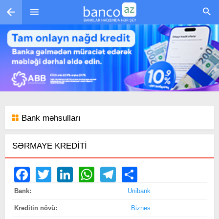
Skip to main content
Bank məhsulları
SƏRMAYE KREDİTİ
Facebook
Twitter
LinkedIn
WhatsApp
Telegram
Share
Bank:
Unibank
Kreditin növü:
Biznes