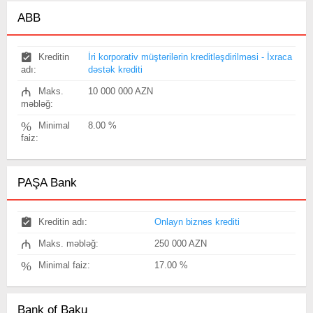
ABB
Kreditin
İri korporativ müştərilərin kreditləşdirilməsi - İxraca
adı:
dəstək krediti
₼
Maks.
10 000 000 AZN
məbləğ:
%
Minimal
8.00 %
faiz:
PAŞA Bank
Kreditin adı:
Onlayn biznes krediti
₼
Maks. məbləğ:
250 000 AZN
%
Minimal faiz:
17.00 %
Bank of Baku