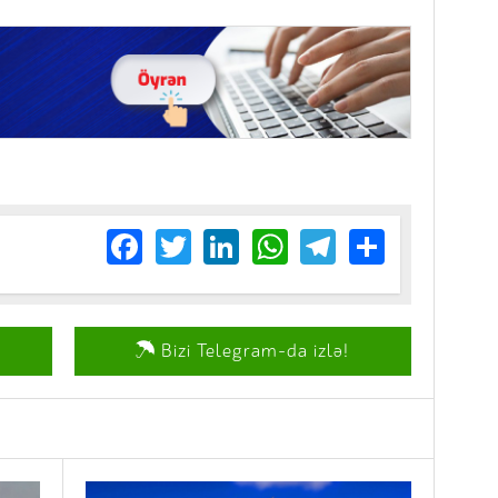
Facebook
Twitter
LinkedIn
WhatsApp
Telegram
Share
Bizi Telegram-da izlə!