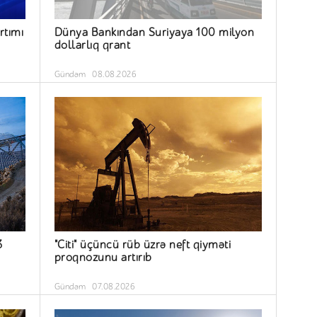
rtımı
Dünya Bankından Suriyaya 100 milyon
dollarlıq qrant
Gündəm
08.08.2026
3
"Citi" üçüncü rüb üzrə neft qiyməti
proqnozunu artırıb
Gündəm
07.08.2026