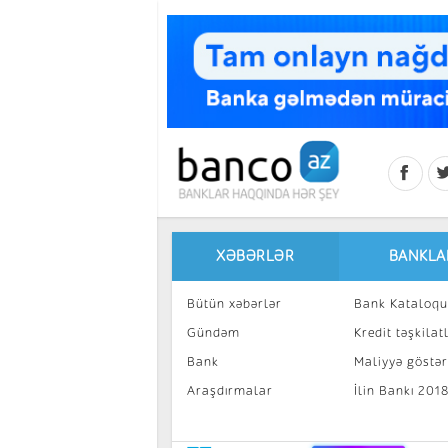
Skip to main content
XƏBƏRLƏR
BANKLA
Bütün xəbərlər
Bank Kataloqu
Gündəm
Kredit təşkilatl
Bank
Maliyyə göstəri
Araşdırmalar
İlin Bankı 201
İnvestisiya