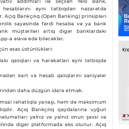
vativ addımları ilə seçilən Yelo Bank,
 hesablarını eyni tətbiqdən nəzarətdə
r. Açıq Bankçılıq (Open Banking) prinsipləri
nilik sayəsində fərdi hesaba və ya bank
nk müştəriləri artıq digər banklardakı
App-a əlavə edə biləcəklər.
çün əsas üstünlükləri:
kı qalıqları və hərəkətləri eyni tətbiqdə
tmədən kart və hesab qalıqlarını saniyələr
zərindən daha düzgün idarə etmək.
qəmsal rahatlıqla yanaşı, həm də maksimum
llıqdır. Açıq Bankçılıq qaydalarına uyğun
əlumatları yalnız və yalnız onun şəxsi və
bilində digər platformada əks olunur. Açıq