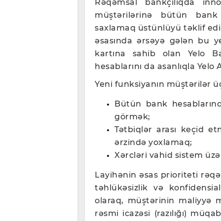
Rəqəmsal bankçılıqda inno
müştərilərinə bütün bank
saxlamaq üstünlüyü təklif edi
əsasında ərsəyə gələn bu ye
kartına sahib olan Yelo Ba
hesablarını da asanlıqla Yelo 
Yeni funksiyanın müştərilər ü
Bütün bank hesablarında
görmək;
Tətbiqlər arası keçid e
ərzində yoxlamaq;
Xərcləri vahid sistem ü
Layihənin əsas prioriteti rə
təhlükəsizlik və konfidensia
olaraq, müştərinin maliyyə m
rəsmi icazəsi (razılığı) müqa