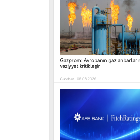
Gazprom: Avropanın qaz anbarları
vəziyyət kritikləşir
Gündəm
08.08.2026