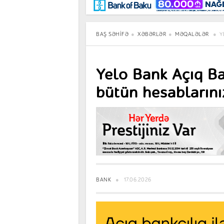
Maraqlı
BancoTV
Müsahibə
BAŞ SƏHIFƏ
XƏBƏRLƏR
MƏQALƏLƏR
Y
Yelo Bank Açıq Ba
bütün hesablarınız
BANK
17.06.2026