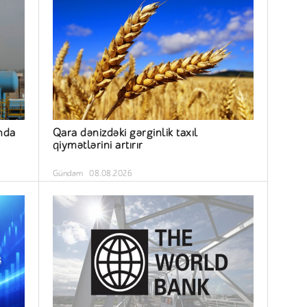
nda
Qara dənizdəki gərginlik taxıl
qiymətlərini artırır
Gündəm
08.08.2026