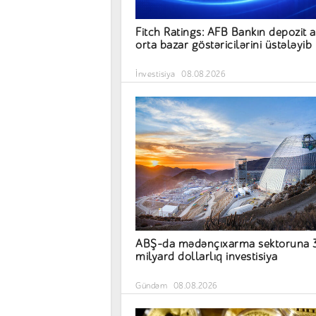
Fitch Ratings: AFB Bankın depozit a
orta bazar göstəricilərini üstələyib
İnvestisiya
08.08.2026
ABŞ-da mədənçıxarma sektoruna 
milyard dollarlıq investisiya
Gündəm
08.08.2026