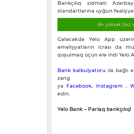
Bankçılıq xidməti Azərba
standartlarına uyğun fəaliyyət
Ən yüksək faiz 
Gələcəkdə Yelo App üzəri
əməliyyatların icrası da 
qoşulmaq üçün elə indi Yelo A
Bank kalkulyatoru
ilə bağlı 
zəng
ya
Facebook
,
Instagram
,
W
edin.
Yelo Bank – Parlaq bankçılıq!