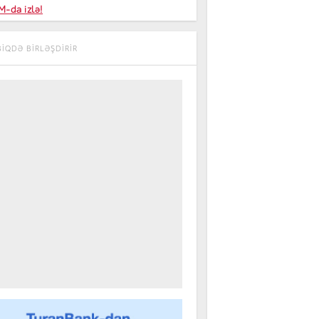
niyalar
-da izlə!
farişi
BIQDƏ BIRLƏŞDIRIR
m