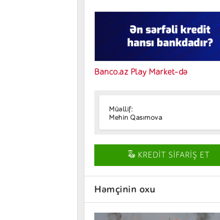
Banco.az Play Market-də
Müəllif:
Mehin Qasımova
KREDİT SİFARİŞ ET
Həmçinin oxu