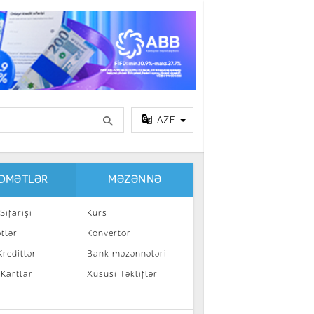
AZE
IDMƏTLƏR
MƏZƏNNƏ
Sifarişi
Kurs
tlər
Konvertor
reditlər
Bank məzənnələri
 Kartlar
Xüsusi Təkliflər
a