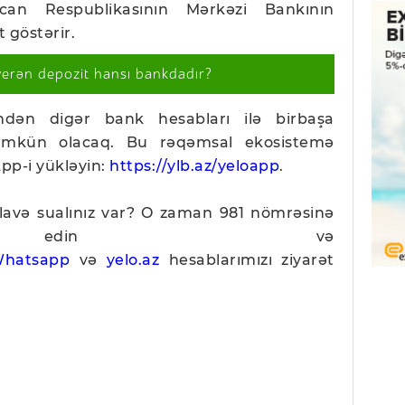
ycan Respublikasının Mərkəzi Bankının
 göstərir.
verən depozit hansı bankdadır?
ndən digər bank hesabları ilə birbaşa
mümkün olacaq. Bu rəqəmsal ekosistemə
pp-i yükləyin:
https://ylb.az/yeloapp
.
əlavə sualınız var? O zaman 981 nömrəsinə
 edin və
hatsapp
və
yelo.az
hesablarımızı ziyarət