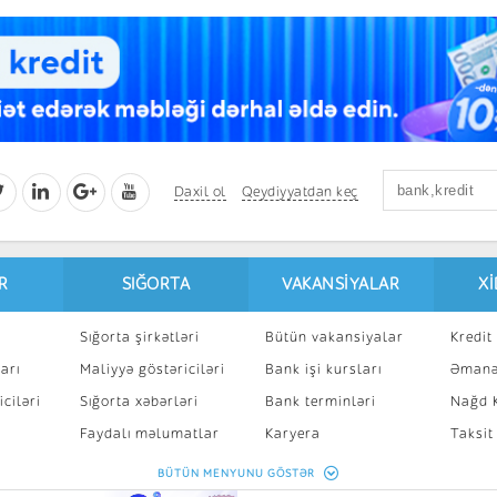
Daxil ol
Qeydiyyatdan keç
R
SIĞORTA
VAKANSIYALAR
X
Sığorta şirkətləri
Bütün vakansiyalar
Kredit 
arı
Maliyyə göstəriciləri
Bank işi kursları
Əmanə
ciləri
Sığorta xəbərləri
Bank terminləri
Nağd K
8
Faydalı məlumatlar
Karyera
Taksit
Sığorta kalkulyatoru
Peşakar inkişaf
İpotek
BÜTÜN MENYUNU GÖSTƏR