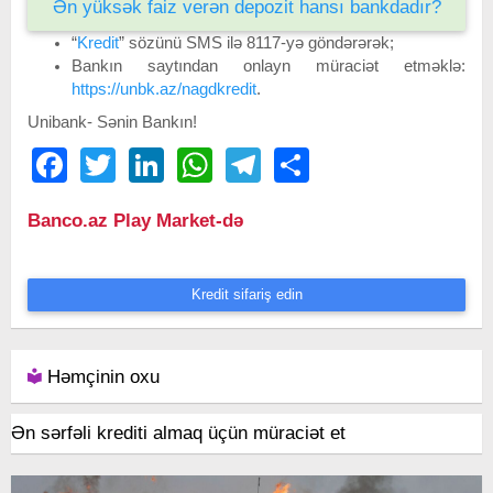
Ən yüksək faiz verən depozit hansı bankdadır?
“
Kredit
” sözünü SMS ilə 8117-yə göndərərək;
Bankın saytından onlayn müraciət etməklə:
https://unbk.az/nagdkredit
.
Unibank- Sənin Bankın!
Facebook
Twitter
LinkedIn
WhatsApp
Telegram
Share
Banco.az Play Market-də
Kredit sifariş edin
Həmçinin oxu
Ən sərfəli krediti almaq üçün müraciət et