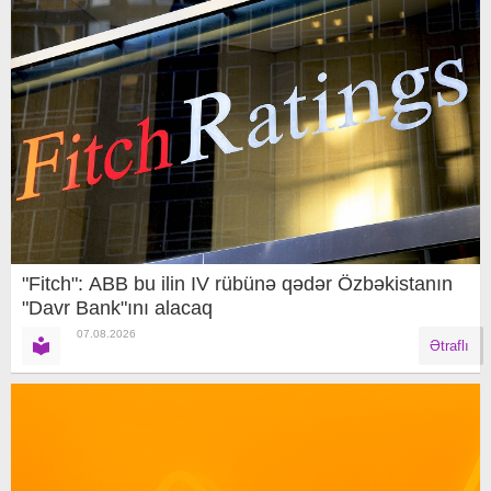
"Fitch": ABB bu ilin IV rübünə qədər Özbəkistanın
"Davr Bank"ını alacaq
07.08.2026
Ətraflı