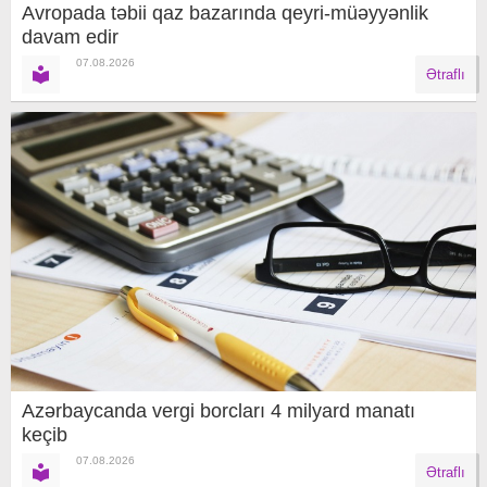
Avropada təbii qaz bazarında qeyri-müəyyənlik
davam edir
07.08.2026
Ətraflı
Azərbaycanda vergi borcları 4 milyard manatı
keçib
07.08.2026
Ətraflı