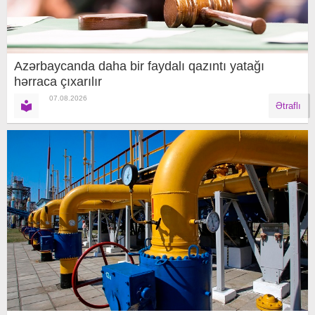
Azərbaycanda daha bir faydalı qazıntı yatağı
hərraca çıxarılır
07.08.2026
Ətraflı