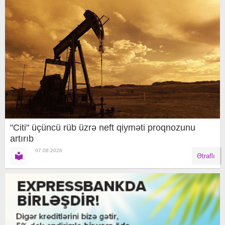
"Citi" üçüncü rüb üzrə neft qiyməti proqnozunu
artırıb
07.08.2026
Ətraflı