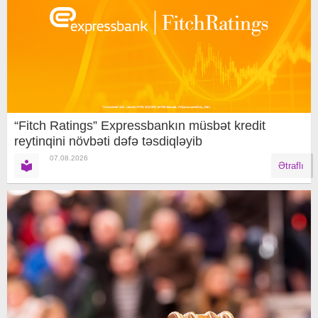
“Fitch Ratings” Expressbankın müsbət kredit
reytinqini növbəti dəfə təsdiqləyib
07.08.2026
Ətraflı