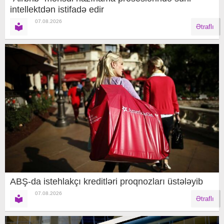
intellektdən istifadə edir
07.08.2026
Ətraflı
ABŞ-da istehlakçı kreditləri proqnozları üstələyib
07.08.2026
Ətraflı