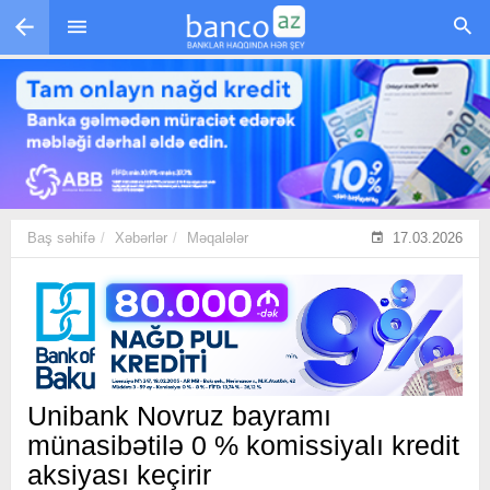
Skip to main content
Baş səhifə
Xəbərlər
Məqalələr
17.03.2026
Unibank Novruz bayramı
münasibətilə 0 % komissiyalı kredit
aksiyası keçirir