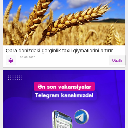
Qara dənizdəki gərginlik taxıl qiymətlərini artırır
08.08.2026
Ətraflı