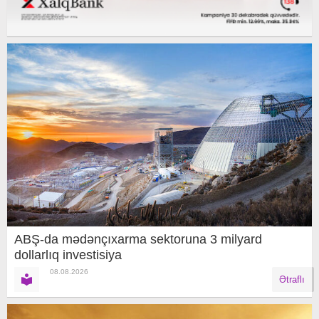
ABŞ-da mədənçıxarma sektoruna 3 milyard
dollarlıq investisiya
08.08.2026
Ətraflı