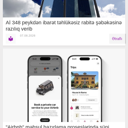
Aİ 348 peykdən ibarət təhlükəsiz rabitə şəbəkəsinə
razılıq verib
07.08.2026
Ətraflı
"Airbnb" məhsul hazırlama proseslərində süni