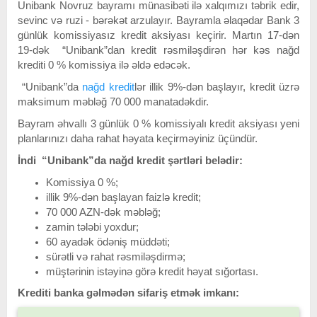
Unibank Novruz bayramı münasibəti ilə xalqımızı təbrik edir,
sevinc və ruzi - bərəkət arzulayır. Bayramla əlaqədar Bank 3
günlük komissiyasız kredit aksiyası keçirir. Martın 17-dən
19-dək “Unibank”dan kredit rəsmiləşdirən hər kəs nağd
krediti 0 % komissiya ilə əldə edəcək.
“Unibank”da
nağd kredit
lər illik 9%-dən başlayır, kredit üzrə
maksimum məbləğ 70 000 manatadəkdir.
Bayram əhvallı 3 günlük 0 % komissiyalı kredit aksiyası yeni
planlarınızı daha rahat həyata keçirməyiniz üçündür.
İndi “Unibank”da nağd kredit şərtləri belədir:
Komissiya 0 %;
illik 9%-dən başlayan faizlə kredit;
70 000 AZN-dək məbləğ;
zamin tələbi yoxdur;
60 ayadək ödəniş müddəti;
sürətli və rahat rəsmiləşdirmə;
müştərinin istəyinə görə kredit həyat sığortası.
Krediti banka gəlmədən sifariş etmək imkanı: