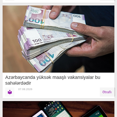
Azərbaycanda yüksək maaşlı vakansiyalar bu
sahələrdədir
07.08.2026
Ətraflı