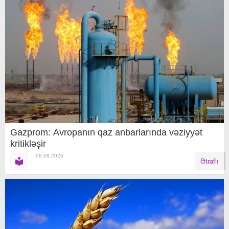
Gazprom: Avropanın qaz anbarlarında vəziyyət
kritikləşir
08.08.2026
Ətraflı