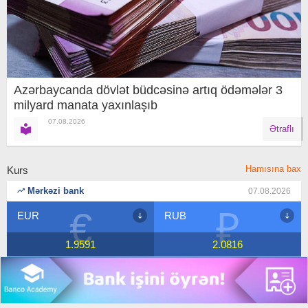
Azərbaycanda dövlət büdcəsinə artıq ödəmələr 3
milyard manata yaxınlaşıb
07.08.2026
Ətraflı
Hamısına bax
Kurs
Mərkəzi bank
07.08.2026
₽
$
RUB
USD
2.0816
1.7