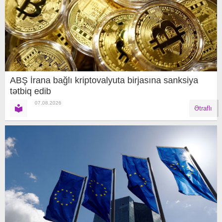
ABŞ İrana bağlı kriptovalyuta birjasına sanksiya
tətbiq edib
07.08.2026
Ətraflı