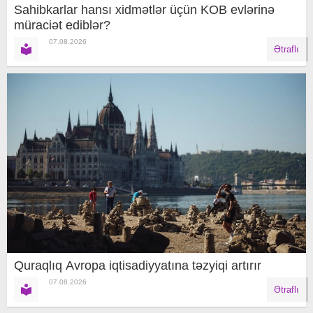
Sahibkarlar hansı xidmətlər üçün KOB evlərinə
müraciət ediblər?
07.08.2026
Ətraflı
Quraqlıq Avropa iqtisadiyyatına təzyiqi artırır
07.08.2026
Ətraflı