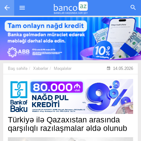
Skip to main content
Baş səhifə
Xəbərlər
Məqalələr
14.05.2026
Türkiyə ilə Qazaxıstan arasında
qarşılıqlı razılaşmalar əldə olunub