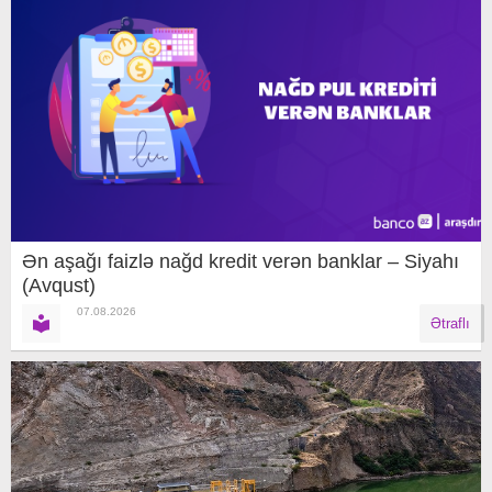
Ən aşağı faizlə nağd kredit verən banklar – Siyahı
(Avqust)
07.08.2026
Ətraflı