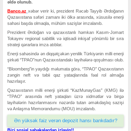
əldə olunub.
Banco.az
xəbər verir ki, prezident Rəcəb Tayyib Ərdoğanın
Qazaxıstana səfəri zamanı iki ölkə arasında, xüsusilə enerji
sahəsi başda olmaqla, mühüm sazişlər imzalanıb.
Prezident Ərdoğan və qazaxıstanlı həmkarı Kasım-Jomart
Tokayev regional sabitlik və iqtisadi inkişaf yönümlü bir sıra
strateji qərarlara imza atıblar.
Enerji sahəsində ən diqqətçəkən yenilik Türkiyənin milli enerji
şirkəti “TPAO”nun Qazaxıstandakı layihələrə qoşulması olub.
“Bloomberg”in yaydığı məlumata görə, “TPAO” Qazaxıstanın
zəngin neft və təbii qaz yataqlarında fəal rol almağa
hazırlaşır.
Qazaxıstanın milli enerji şirkəti “KazMunayGas” (KMG) ilə
“TPAO” arasında neft yataqları üzrə xidmətlər və birgə
layihələrin hazırlanmasını nəzərdə tutan əməkdaşlıq sazişi
və Anlaşma Memorandumu (MOU) imzalanıb.
Ən yüksək faiz verən depozit hansı bankdadır?
Bizi sosial şəbəkələrdən izləyin!!