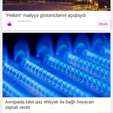
"Petkim" maliyyə göstəricilərini açıqlayıb
06.08.2026
Ətraflı
Avropada təbii qaz ehtiyatı ilə bağlı həyəcan
siqnalı verilir