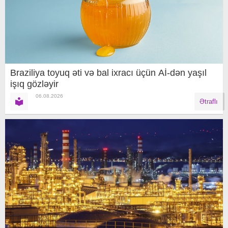
Braziliya toyuq əti və bal ixracı üçün Aİ-dən yaşıl
işıq gözləyir
06.08.2026
Ətraflı