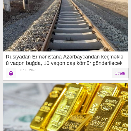
Rusiyadan Ermənistana Azərbaycandan keçməklə
8 vaqon buğda, 10 vaqon daş kömür göndəriləcək
07.08.2026
Ətraflı