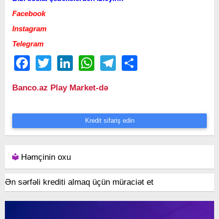
Facebook
Instagram
Telegram
Facebook
Twitter
LinkedIn
WhatsApp
Telegram
Share
Banco.az Play Market-də
Kredit sifariş edin
Həmçinin oxu
Ən sərfəli krediti almaq üçün müraciət et