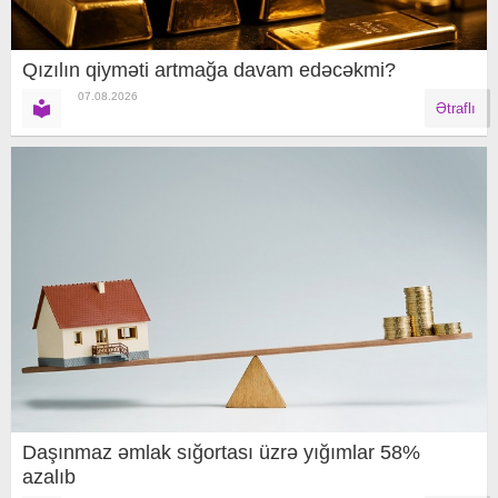
Qızılın qiyməti artmağa davam edəcəkmi?
07.08.2026
Ətraflı
Daşınmaz əmlak sığortası üzrə yığımlar 58%
azalıb