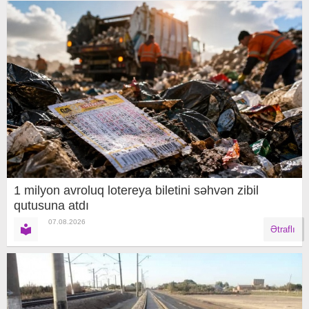
1 milyon avroluq lotereya biletini səhvən zibil
qutusuna atdı
07.08.2026
Ətraflı