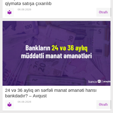
qiymətə satışa çıxarılıb
06.08.2026
Ətraflı
24 və 36 aylıq ən sərfəli manat əmanəti hansı
bankdadır? – Avqust
06.08.2026
Ətraflı