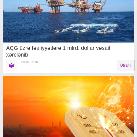
AÇG üzrə fəaliyyətlərə 1 mlrd. dollar vəsait
xərclənib
06.08.2026
Ətraflı