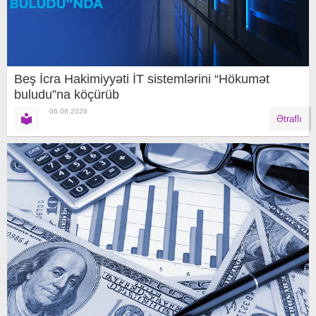
Beş İcra Hakimiyyəti İT sistemlərini “Hökumət
buludu”na köçürüb
06.08.2026
Ətraflı