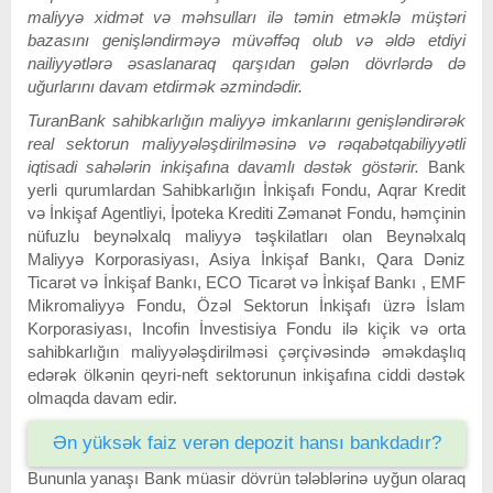
maliyyə xidmət və məhsulları ilə təmin etməklə müştəri
bazasını genişləndirməyə müvəffəq olub və əldə etdiyi
nailiyyətlərə əsaslanaraq qarşıdan gələn dövrlərdə də
uğurlarını davam etdirmək əzmindədir.
TuranBank sahibkarlığın maliyyə imkanlarını genişləndirərək
real sektorun maliyyələşdirilməsinə və rəqabətqabiliyyətli
iqtisadi sahələrin inkişafına davamlı dəstək göstərir.
Bank
yerli qurumlardan Sahibkarlığın İnkişafı Fondu, Aqrar Kredit
və İnkişaf Agentliyi, İpoteka Krediti Zəmanət Fondu, həmçinin
nüfuzlu beynəlxalq maliyyə təşkilatları olan Beynəlxalq
Maliyyə Korporasiyası, Asiya İnkişaf Bankı, Qara Dəniz
Ticarət və İnkişaf Bankı, ECO Ticarət və İnkişaf Bankı , EMF
Mikromaliyyə Fondu, Özəl Sektorun İnkişafı üzrə İslam
Korporasiyası, Incofin İnvestisiya Fondu ilə kiçik və orta
sahibkarlığın maliyyələşdirilməsi çərçivəsində əməkdaşlıq
edərək ölkənin qeyri-neft sektorunun inkişafına ciddi dəstək
olmaqda davam edir.
Ən yüksək faiz verən depozit hansı bankdadır?
Bununla yanaşı Bank müasir dövrün tələblərinə uyğun olaraq