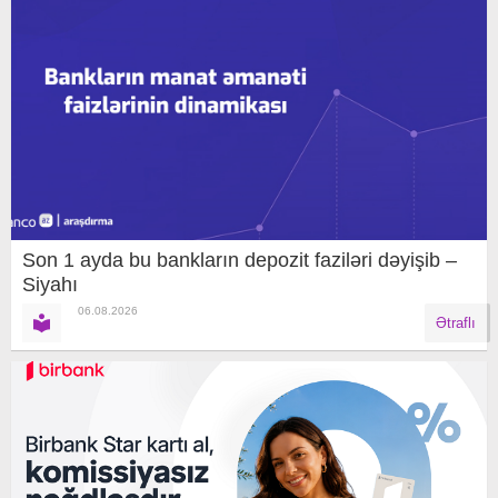
Son 1 ayda bu bankların depozit faziləri dəyişib –
Siyahı
06.08.2026
Ətraflı