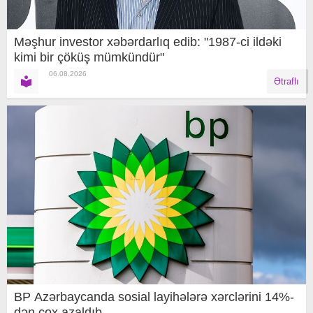
Məşhur investor xəbərdarlıq edib: "1987-ci ildəki
kimi bir çöküş mümkündür"
06.08.2026
Ətraflı
BP Azərbaycanda sosial layihələrə xərclərini 14%-
dən çox azaldıb