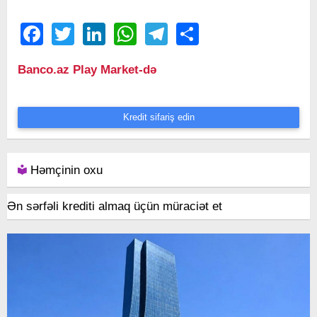
Facebook
Twitter
LinkedIn
WhatsApp
Telegram
Share
Banco.az Play Market-də
Kredit sifariş edin
Həmçinin oxu
Ən sərfəli krediti almaq üçün müraciət et