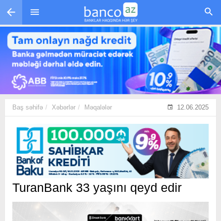
Skip to main content
Baş səhifə
Xəbərlər
Məqalələr
12.06.2025
TuranBank 33 yaşını qeyd edir