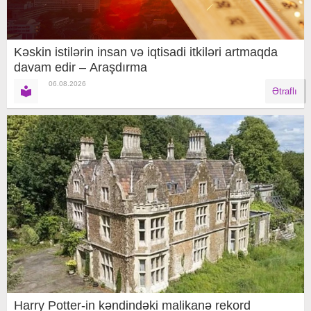
Kəskin istilərin insan və iqtisadi itkiləri artmaqda
davam edir – Araşdırma
06.08.2026
Ətraflı
Harry Potter-in kəndindəki malikanə rekord