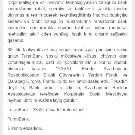
rəqəmsallaşma və innovativ texnologiyaların tətbiqi ilə bank
xidmətlərinin rahat, operativ və təhlükəsiz şəkildə təqdim
olunmasını təmin edərək, təkmilləşdirilmiş İnternet bankçılıq
sistemi və Mobil tətbiqi ilə müştərilərinə məsafədən bank
xidmətləri göstərməklə dövrün tələbinə uyğun rəqəmsal
məhsullar təklif edən yenilikçi bank kimi onların rəğbətini
qazanıb.
33 illik fəaliyyəti ərzində sosial məsuliyyət prinsipinə sadiq
qalan TuranBank sosial müdafiəyə xüsusi ehtiyacı olan
vətəndaşlarımıza, qazi və şəhidlərimizin ailələrinə dəstək
olmaqla bərabər, "YAŞAT" Fondu, Azərbaycan
Respublikasının Silahlı Qüvvələrinin Yardım Fondu və
Qarabağ Dirçəliş Fondu ilə də sıx əməkdaşlıq edir. Təsadüfi
deyil ki, Bank ardıcıl 5 ildir ki, Azərbaycan Banklar
Assosiasiyası tərəfindən Korporativ Sosial Məsuliyyət
layihəsi üzrə mükafata layiq görülür.
TuranBank - 33 illik etibarlı tərəfdaşınız!
TuranBank
Bizimlə etibarlıdır...