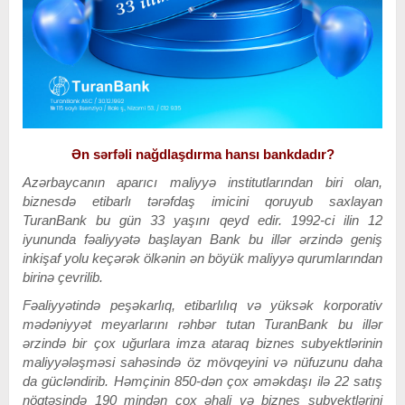
Ən sərfəli nağdlaşdırma hansı bankdadır?
Azərbaycanın aparıcı maliyyə institutlarından biri olan,
biznesdə etibarlı tərəfdaş imicini qoruyub saxlayan
TuranBank bu gün 33 yaşını qeyd edir. 1992-ci ilin 12
iyununda fəaliyyətə başlayan Bank bu illər ərzində geniş
inkişaf yolu keçərək ölkənin ən böyük maliyyə qurumlarından
birinə çevrilib.
Fəaliyyətində peşəkarlıq, etibarlılıq və yüksək korporativ
mədəniyyət meyarlarını rəhbər tutan TuranBank bu illər
ərzində bir çox uğurlara imza ataraq biznes subyektlərinin
maliyyələşməsi sahəsində öz mövqeyini və nüfuzunu daha
da gücləndirib. Həmçinin 850-dən çox əməkdaşı ilə 22 satış
nöqtəsində 190 mindən çox əhali və biznes subyektlərini