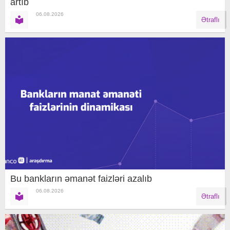
artıb
06.08.2026
Ətraflı
Bu bankların əmanət faizləri azalıb
06.08.2026
Ətraflı