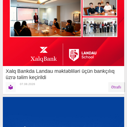
Xalq Bankda Landau məktəbliləri üçün bankçılıq
üzrə təlim keçirildi
07.08.2026
Ətraflı