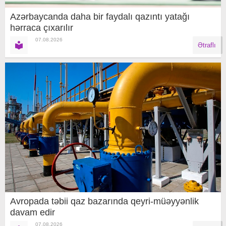
Azərbaycanda daha bir faydalı qazıntı yatağı
hərraca çıxarılır
07.08.2026
Ətraflı
Avropada təbii qaz bazarında qeyri-müəyyənlik
davam edir
07.08.2026