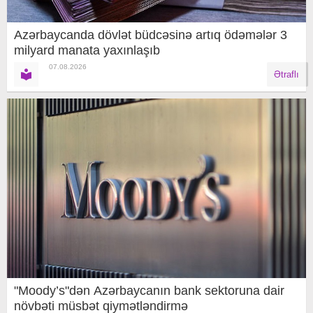
Azərbaycanda dövlət büdcəsinə artıq ödəmələr 3
milyard manata yaxınlaşıb
07.08.2026
Ətraflı
"Moody’s"dən Azərbaycanın bank sektoruna dair
növbəti müsbət qiymətləndirmə