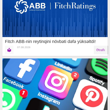
Fitch ABB-nin reytinqini növbəti dəfə yüksəltdi!
07.08.2026
Ətraflı