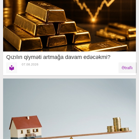
Qızılın qiyməti artmağa davam edəcəkmi?
07.08.2026
Ətraflı