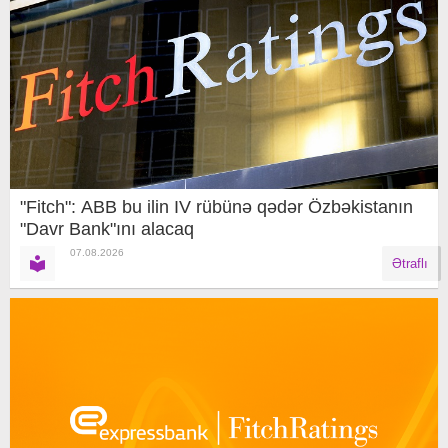
"Fitch": ABB bu ilin IV rübünə qədər Özbəkistanın
"Davr Bank"ını alacaq
07.08.2026
Ətraflı