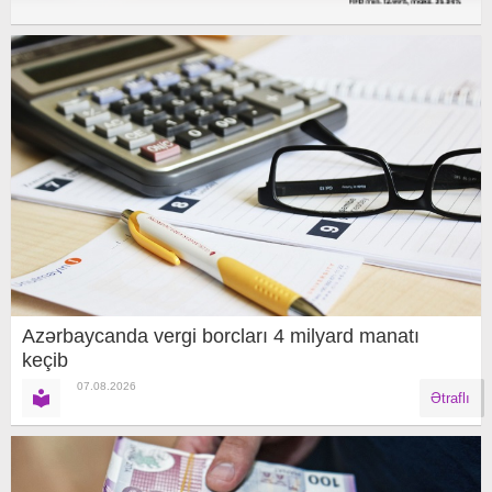
Azərbaycanda vergi borcları 4 milyard manatı
keçib
07.08.2026
Ətraflı