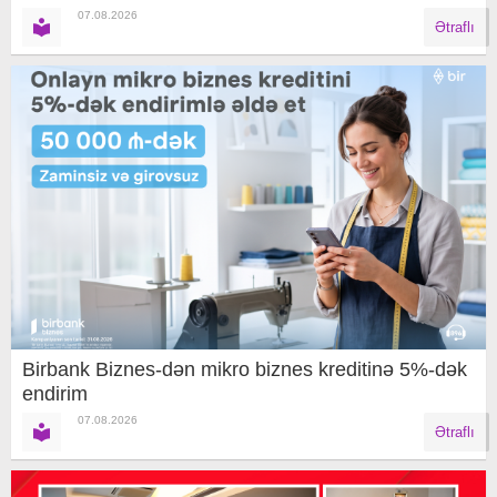
07.08.2026
Ətraflı
Birbank Biznes-dən mikro biznes kreditinə 5%-dək
endirim
07.08.2026
Ətraflı