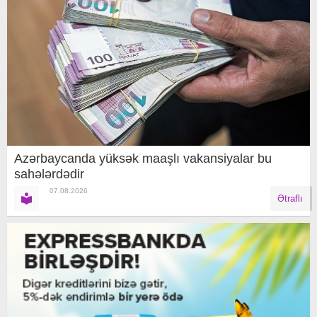
Azərbaycanda yüksək maaşlı vakansiyalar bu
sahələrdədir
07.08.2026
Ətraflı