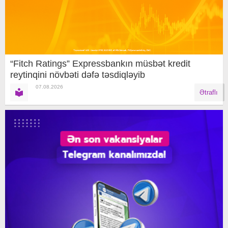
“Fitch Ratings” Expressbankın müsbət kredit
reytinqini növbəti dəfə təsdiqləyib
07.08.2026
Ətraflı