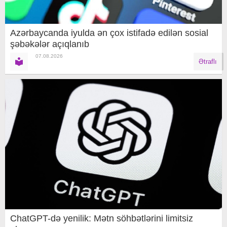
Azərbaycanda iyulda ən çox istifadə edilən sosial
şəbəkələr açıqlanıb
07.08.2026
Ətraflı
ChatGPT-də yenilik: Mətn söhbətlərini limitsiz