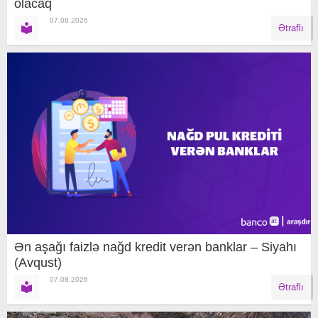
olacaq
07.08.2026
Ətraflı
Ən aşağı faizlə nağd kredit verən banklar – Siyahı
(Avqust)
07.08.2026
Ətraflı