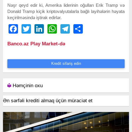
Nəşr qeyd edir ki, Amerika liderinin oğulları Erik Tramp və
Donald Tramp kiçik kriptovalyutalarla bağlı layihələrin həyata
keçirilməsində iştirak edirlər.
Facebook
Twitter
LinkedIn
WhatsApp
Telegram
Share
Banco.az Play Market-də
Kredit sifariş edin
Həmçinin oxu
Ən sərfəli krediti almaq üçün müraciət et