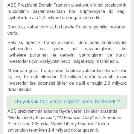
ABŞ Prezidenti Donald Trampın ailəsi onun ikinci prezidentlik
müddətinin başlanmasından bəri kriptovalyuta ilə bağlı
layihələrdən azı 2,3 milyard dollar gəlir əldə edib.
Banco.az xəbər verir ki, bu barədə Reuters agentliyi məlumat
verib.
Belə ki, agentlik Tramp ailəsinin dörd əsas kriptovalyuta
layihəsindən nə qədər pul qazandıqlarını, bu
layihələrə pullarının nə qədərini yatırdıqlarını və xarici
investorlar üçün vəziyyətin necə inkişaf etdiyini təhlil edib.
Məlumata görə, Tramp ailəsi kriptovalyutalardan demək olar
ki, heç bir risk olmadan 2,3 milyard dollar qazanıb, digər
investorlar isə potensial itkilər də daxil olmaqla 2,3 milyard
dollar itiriblər
Ən yüksək faiz verən depozit hansı bankdadır?
ABŞ prezidentinin ailəsinə fayda verən şirkətlər arasında
"World Liberty Financial", "AI Financial Corp" və "American
Bitcoin" var. Xüsusilə "World Liberty Financial" token
satışından təxminən 1,4 milyard dollar qazanıb.