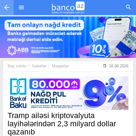
Skip to main content
Baş səhifə
Xəbərlər
Məqalələr
10.06.2026
Tramp ailəsi kriptovalyuta
layihələrindən 2,3 milyard dollar
qazanıb