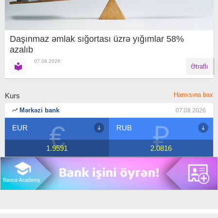
Daşınmaz əmlak sığortası üzrə yığımlar 58%
azalıb
07.08.2026
Ətraflı
Hamısına bax
Kurs
Mərkəzi bank
07.08.2026
€
₽
$
RUB
USD
591
2.0816
1.7