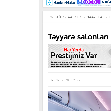
Maraqlı
BancoTV
Müsahibə
BAŞ SƏHIFƏ
XƏBƏRLƏR
MƏQALƏLƏR
T
Təyyarə salonları
GÜNDƏM
10.10.2025