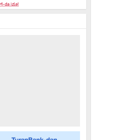
niyalar
-da izlə!
farişi
m