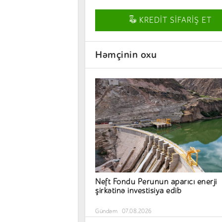
KREDİT SİFARİŞ ET
Həmçinin oxu
Neft Fondu Perunun aparıcı enerji
şirkətinə investisiya edib
Gündəm
07.08.2026