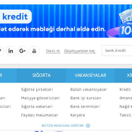
Daxil ol
Qeydiyyatdan keç
R
SIĞORTA
VAKANSIYALAR
X
Sığorta şirkətləri
Bütün vakansiyalar
Kredit 
arı
Maliyyə göstəriciləri
Bank işi kursları
Əmanə
ciləri
Sığorta xəbərləri
Bank terminləri
Nağd K
8
Faydalı məlumatlar
Karyera
Taksit
Sığorta kalkulyatoru
Peşakar inkişaf
İpotek
BÜTÜN MENYUNU GÖSTƏR