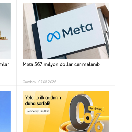
ımlar
Meta 567 milyon dollar cərimələnib
Gündəm
07.08.2026