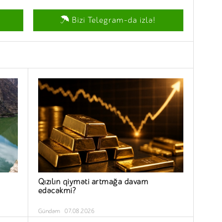
Bizi Telegram-da izlə!
Qızılın qiyməti artmağa davam
edəcəkmi?
Gündəm
07.08.2026