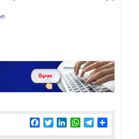
!!
Facebook
Twitter
LinkedIn
WhatsApp
Telegram
Share