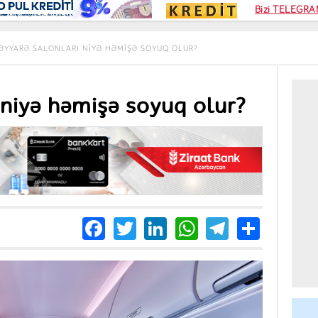
Kampa
Bizi TELEGRAM
Kart si
ƏYYARƏ SALONLARI NIYƏ HƏMIŞƏ SOYUQ OLUR?
 niyə həmişə soyuq olur?
Facebook
Twitter
LinkedIn
WhatsApp
Telegra
Share