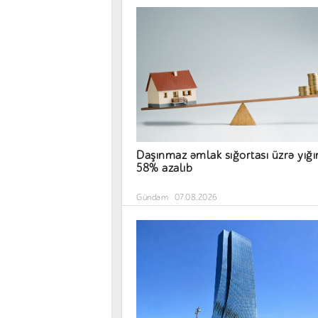
Daşınmaz əmlak sığortası üzrə yığ
58% azalıb
Gündəm
07.08.2026