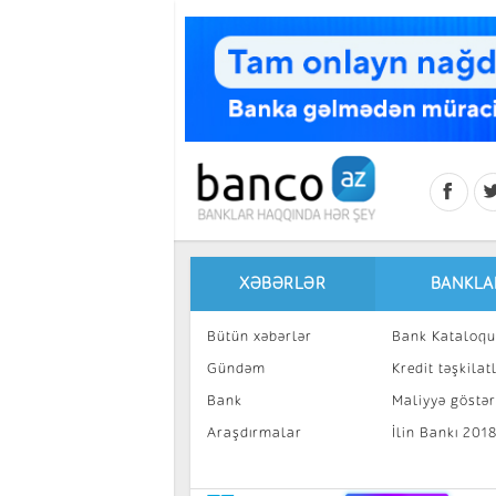
Skip to main content
XƏBƏRLƏR
BANKLA
Bütün xəbərlər
Bank Kataloqu
Gündəm
Kredit təşkilatl
Bank
Maliyyə göstəri
Araşdırmalar
İlin Bankı 201
İnvestisiya