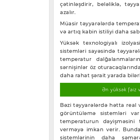
çətinləşdirir, beləliklə, təy
azalır.
Müasir təyyarələrdə temperatu
və artıq kabin istiliyi daha sabi
Yüksək texnologiyalı izolya
sistemləri sayəsində təyyarə
temperatur dalğalanmaları
sərnişinlər öz oturacaqların
daha rahat şərait yarada bilər
Ən yüksək faiz 
Bəzi təyyarələrdə hətta real
görüntüləmə sistemləri va
temperaturun dəyişməsini 
verməyə imkan verir. Bunda
sistemlərinin daha səmə