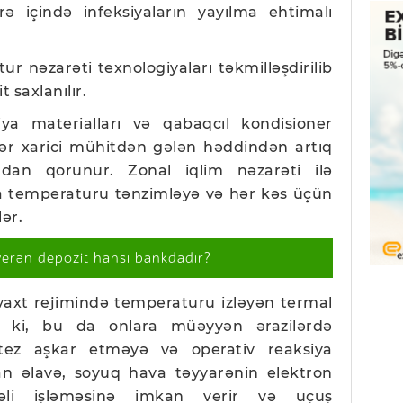
yarə içində infeksiyaların yayılma ehtimalı
r nəzarəti texnologiyaları təkmilləşdirilib
t saxlanılır.
siya materialları və qabaqcıl kondisioner
lər xarici mühitdən gələn həddindən artıq
ndan qorunur. Zonal iqlim nəzarəti ilə
da temperaturu tənzimləyə və hər kəs üçün
lər.
verən depozit hansı bankdadır?
 vaxt rejimində temperaturu izləyən termal
r ki, bu da onlara müəyyən ərazilərdə
tez aşkar etməyə və operativ reaksiya
n əlavə, soyuq hava təyyarənin elektron
rəli işləməsinə imkan verir və uçuş