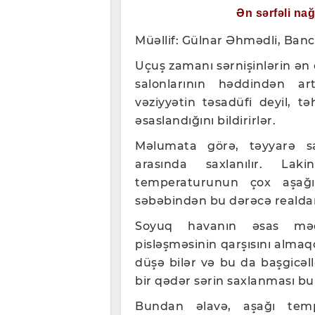
Ən sərfəli na
Müəllif: Gülnar Əhmədli, Banc
Uçuş zamanı sərnişinlərin ən 
salonlarının həddindən ar
vəziyyətin təsadüfi deyil, tə
əsaslandığını bildirirlər.
Məlumata görə, təyyarə s
arasında saxlanılır. La
temperaturunun çox aşağı
səbəbindən bu dərəcə realdan
Soyuq havanın əsas məqsə
pisləşməsinin qarşısını almaq
düşə bilər və bu da başgicəll
bir qədər sərin saxlanması bu r
Bundan əlavə, aşağı temp