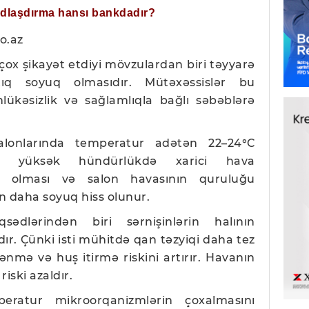
ğdlaşdırma hansı bankdadır?
o.az
çox şikayət etdiyi mövzulardan biri təyyarə
tıq soyuq olmasıdır. Mütəxəssislər bu
hlükəsizlik və sağlamlıqla bağlı səbəblərə
alonlarında temperatur adətən 22–24°C
kin yüksək hündürlükdə xarici hava
 olması və salon havasının quruluğu
 daha soyuq hiss olunur.
dlərindən biri sərnişinlərin halının
dır. Çünki isti mühitdə qan təzyiqi daha tez
ənmə və huş itirmə riskini artırır. Havanın
iski azaldır.
eratur mikroorqanizmlərin çoxalmasını