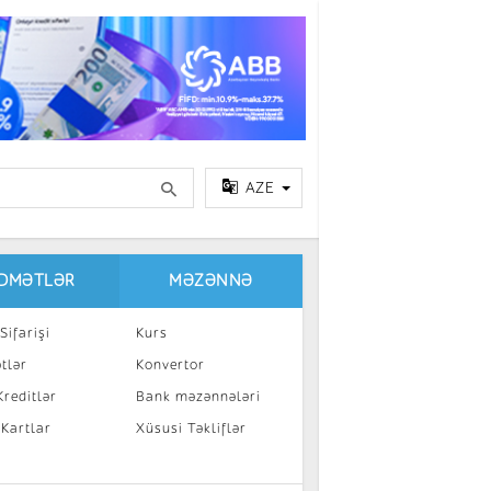
AZE
IDMƏTLƏR
MƏZƏNNƏ
Sifarişi
Kurs
tlər
Konvertor
reditlər
Bank məzənnələri
 Kartlar
Xüsusi Təkliflər
a