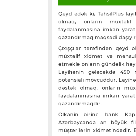
Qeyd edək ki, TəhsilPlus layih
olmaq, onların müxtəlif 
faydalanmasına imkan yarat
qazandırmaq məqsədi daşıyır
Çıxışçılar tərəfindən qeyd ol
müxtəlif xidmət və məhsul
etməklə onların gündəlik həy
Layihənin gələcəkdə 450 m
potensialı mövcuddur. Layihəni
dəstək olmaq, onların müxtə
faydalanmasına imkan yarat
qazandırmaqdır.
Ölkənin birinci bankı Ka
Azərbaycanda ən böyük filia
müştərilərin xidmətindədir.