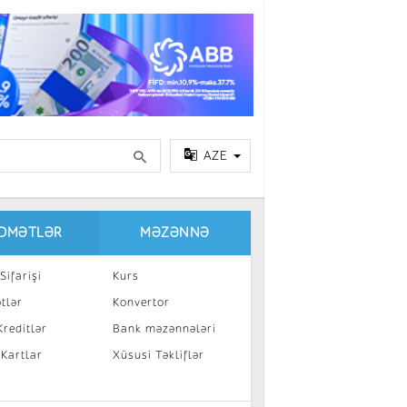
AZE
IDMƏTLƏR
MƏZƏNNƏ
Sifarişi
Kurs
tlər
Konvertor
reditlər
Bank məzənnələri
 Kartlar
Xüsusi Təkliflər
a