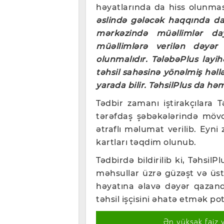
həyatlarında da hiss olunmas
əslində gələcək haqqında dan
mərkəzində müəllimlər da
müəllimlərə verilən dəyər
olunmalıdır. TələbəPlus layih
təhsil sahəsinə yönəlmiş həll
yarada bilir. TəhsilPlus da h
Tədbir zamanı iştirakçılara T
tərəfdaş şəbəkələrində mövc
ətraflı məlumat verilib. Eyni
kartları təqdim olunub.
Tədbirdə bildirilib ki, TəhsilP
məhsullar üzrə güzəşt və üs
həyatına əlavə dəyər qazand
təhsil işçisini əhatə etmək p
Ən yüksək faiz 