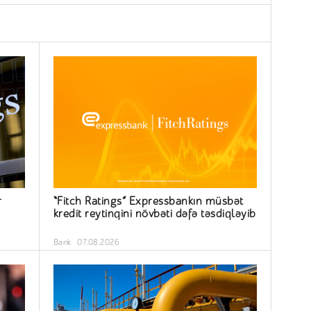
r
“Fitch Ratings” Expressbankın müsbət
kredit reytinqini növbəti dəfə təsdiqləyib
Bank
07.08.2026