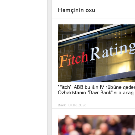
Həmçinin oxu
"Fitch": ABB bu ilin IV rübünə qədə
Özbəkistanın "Davr Bank"ını alacaq
Bank
07.08.2026