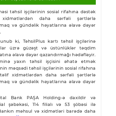
əsi təhsil işçilərinin sosial rifahına dəstək
xidmətlərdən daha sərfəli şərtlərlə
maq və gündəlik həyatlarına əlavə dəyər
.
unub ki, TəhsilPlus kartı təhsil işçilərinə
lar üzrə güzəşt və üstünlüklər təqdim
atına əlavə dəyər qazandırmağı hədəfləyir.
inə yaxın təhsil işçisini əhatə etmək
n məqsədi təhsil işçilərinin sosial rifahına
lif xidmətlərdən daha sərfəli şərtlərlə
maq və gündəlik həyatlarına əlavə dəyər
pital Bank PAŞA Holding-ə daxildir və
l şəbəkəsi, 114 filialı və 53 şöbəsi ilə
 Bankın məhsul və xidmətləri barədə daha