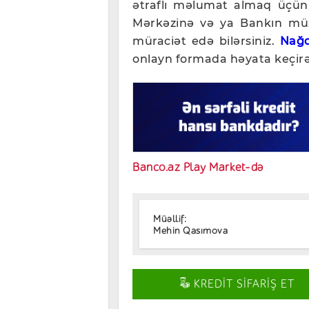
ətraflı məlumat almaq üçü
Mərkəzinə və ya Bankın müxt
müraciət edə bilərsiniz.
Nağd
onlayn formada həyata keçirə 
Banco.az Play Market-də
Müəllif:
Mehin Qasımova
KREDİT SİFARİŞ ET