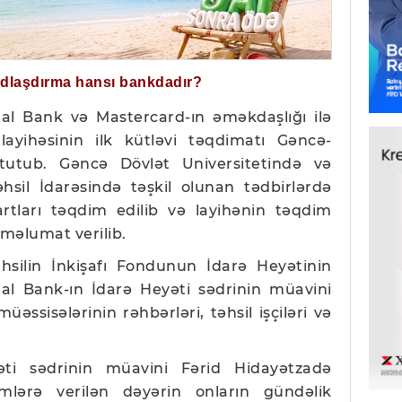
ğdlaşdırma hansı bankdadır?
ital Bank və Mastercard-ın əməkdaşlığı ilə
 layihəsinin ilk kütləvi təqdimatı Gəncə-
utub. Gəncə Dövlət Universitetində və
sil İdarəsində təşkil olunan tədbirlərdə
kartları təqdim edilib və layihənin təqdim
 məlumat verilib.
silin İnkişafı Fondunun İdarə Heyətinin
al Bank-ın İdarə Heyəti sədrinin müavini
üəssisələrinin rəhbərləri, təhsil işçiləri və
əti sədrinin müavini Fərid Hidayətzadə
limlərə verilən dəyərin onların gündəlik