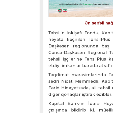
Ən sərfəli na
Təhsilin İnkişafı Fondu, Kap
həyata keçirilən TəhsilPlus
Daşkəsən regionunda baş t
Gəncə-Daşkəsən Regional Təh
təhsil işçilərinə TəhsilPlus 
etdiyi imkanlar barədə ətraflı
Təqdimat mərasimlərində Təh
sədri Nicat Məmmədli, Kapit
Fərid Hidayətzadə, ali təhsil m
digər qonaqlar iştirak ediblər.
Kapital Bank-ın İdarə Hey
çıxışında bildirib ki, müəl