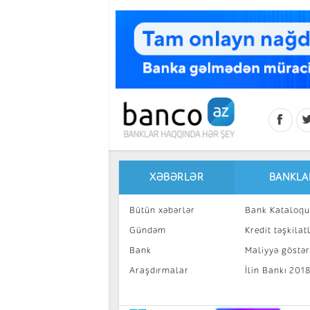
Skip to main content
XƏBƏRLƏR
BANKLA
Bütün xəbərlər
Bank Kataloqu
Gündəm
Kredit təşkilatl
Bank
Maliyyə göstəri
Araşdırmalar
İlin Bankı 201
İnvestisiya