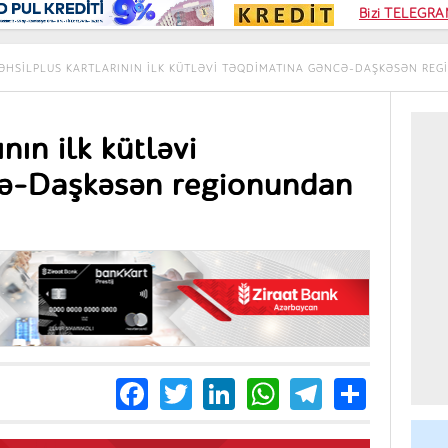
Kampa
Bizi TELEGRAM
Kart si
ƏHSILPLUS KARTLARININ ILK KÜTLƏVI TƏQDIMATINA GƏNCƏ-DAŞKƏSƏN REG
nın ilk kütləvi
cə-Daşkəsən regionundan
Facebook
Twitter
LinkedIn
WhatsApp
Telegra
Share