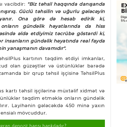
ı vacibdir:
"Biz təhsil haqqında danışanda
ışırıq. Güclü təhsilin və uğurlu gələcəyin
yanır. Ona görə də hesab edirik ki,
 onların gündəlik həyatlarında da hiss
əsində əldə etdiyimiz təcrübə göstərdi ki,
ər insanların gündəlik həyatında real fayda
əmin yanaşmanın davamıdır".
əhsilPlus kartının təqdim etdiyi imkanlar,
ud olan güzəştlər və üstünlüklər barədə
 zamanda bir qrup təhsil işçisinə TəhsilPlus
lus kartı təhsil işçilərinə müxtəlif xidmət və
tünlüklər təqdim etməklə onların gündəlik
ırır. Layihənin gələcəkdə 450 minə yaxın
otensialı mövcuddur.
verən depozit hansı bankdadır?