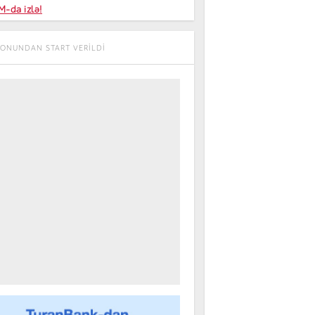
niyalar
-da izlə!
farişi
IONUNDAN START VERILDI
m