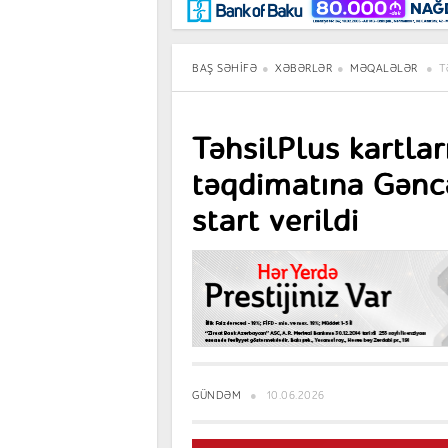
Maraqlı
BancoTV
Müsahibə
BAŞ SƏHIFƏ
XƏBƏRLƏR
MƏQALƏLƏR
T
TəhsilPlus kartları
təqdimatına Gən
start verildi
GÜNDƏM
10.06.2026