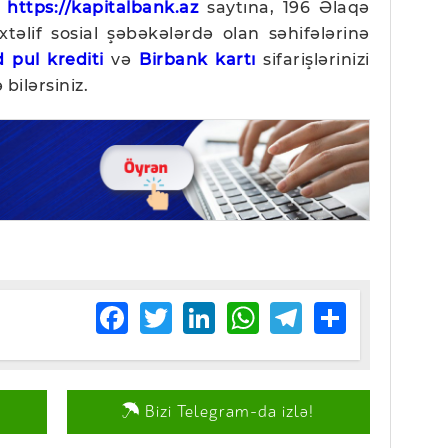
n
https://kapitalbank.az
saytına, 196 Əlaqə
əlif sosial şəbəkələrdə olan səhifələrinə
 pul krediti
və
Birbank kartı
sifarişlərinizi
bilərsiniz.
Facebook
Twitter
LinkedIn
WhatsApp
Telegram
Share
Bizi Telegram-da izlə!