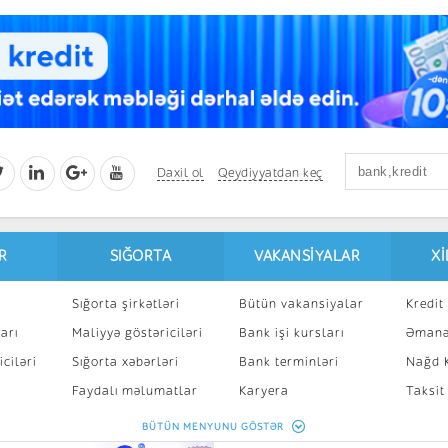
Daxil ol
Qeydiyyatdan keç
R
SIĞORTA
VAKANSIYALAR
X
Sığorta şirkətləri
Bütün vakansiyalar
Kredit 
arı
Maliyyə göstəriciləri
Bank işi kursları
Əmanə
ciləri
Sığorta xəbərləri
Bank terminləri
Nağd K
8
Faydalı məlumatlar
Karyera
Taksit
Sığorta kalkulyatoru
Peşakar inkişaf
İpotek
BÜTÜN MENYUNU GÖSTƏR