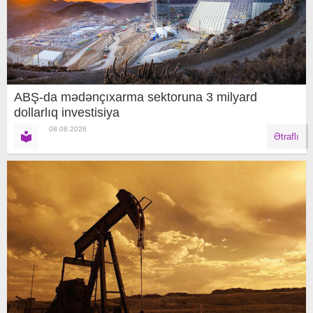
ABŞ-da mədənçıxarma sektoruna 3 milyard
dollarlıq investisiya
08.08.2026
Ətraflı