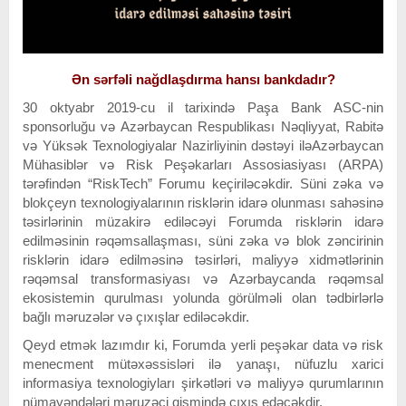
Ən sərfəli nağdlaşdırma hansı bankdadır?
30 oktyabr 2019-cu il tarixində Paşa Bank ASC-nin
sponsorluğu və Azərbaycan Respublikası Nəqliyyat, Rabitə
və Yüksək Texnologiyalar Nazirliyinin dəstəyi iləAzərbaycan
Mühasiblər və Risk Peşəkarları Assosiasiyası (ARPA)
tərəfindən “RiskTech” Forumu keçiriləcəkdir. Süni zəka və
blokçeyn texnologiyalarının risklərin idarə olunması sahəsinə
təsirlərinin müzakirə ediləcəyi Forumda risklərin idarə
edilməsinin rəqəmsallaşması, süni zəka və blok zəncirinin
risklərin idarə edilməsinə təsirləri, maliyyə xidmətlərinin
rəqəmsal transformasiyası və Azərbaycanda rəqəmsal
ekosistemin qurulması yolunda görülməli olan tədbirlərlə
bağlı məruzələr və çıxışlar ediləcəkdir.
Qeyd etmək lazımdır ki, Forumda yerli peşəkar data və risk
menecment mütəxəssisləri ilə yanaşı, nüfuzlu xarici
informasiya texnologiyları şirkətləri və maliyyə qurumlarının
nümayəndələri məruzəçi qismində çıxış edəcəkdir.