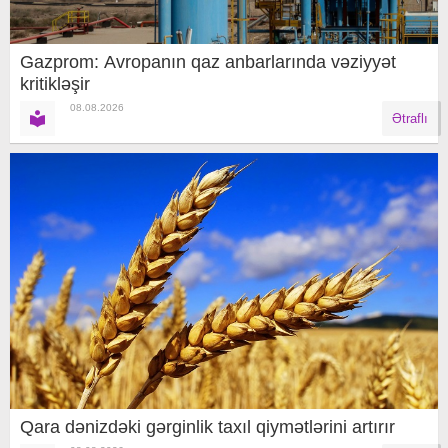
Gazprom: Avropanın qaz anbarlarında vəziyyət
kritikləşir
08.08.2026
Ətraflı
Qara dənizdəki gərginlik taxıl qiymətlərini artırır