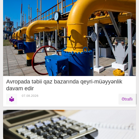
Avropada təbii qaz bazarında qeyri-müəyyənlik
davam edir
07.08.2026
Ətraflı