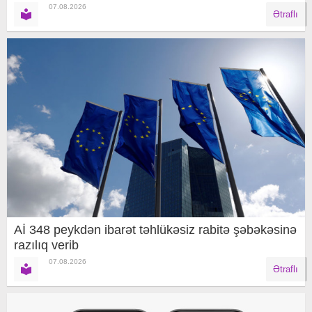
07.08.2026
Ətraflı
Aİ 348 peykdən ibarət təhlükəsiz rabitə şəbəkəsinə
razılıq verib
07.08.2026
Ətraflı