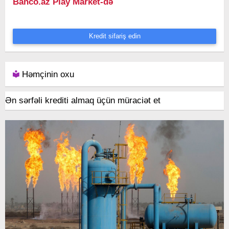
Banco.az Play Market-də
Kredit sifariş edin
Həmçinin oxu
Ən sərfəli krediti almaq üçün müraciət et