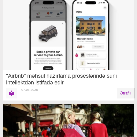
"Airbnb" məhsul hazırlama proseslərində süni
intellektdən istifadə edir
07.08.2026
Ətraflı