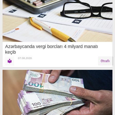
Azərbaycanda vergi borcları 4 milyard manatı
keçib
07.08.2026
Ətraflı