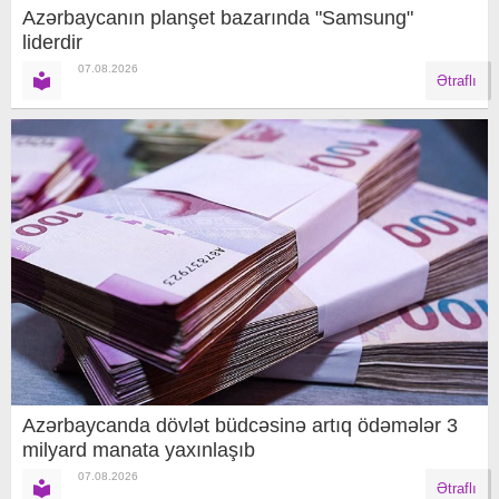
Azərbaycanın planşet bazarında "Samsung"
liderdir
07.08.2026
Ətraflı
Azərbaycanda dövlət büdcəsinə artıq ödəmələr 3
milyard manata yaxınlaşıb
07.08.2026
Ətraflı