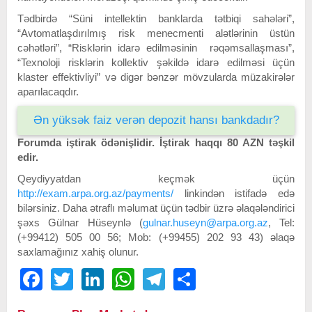
Tədbirdə “Süni intellektin banklarda tətbiqi sahələri”,
“Avtomatlaşdırılmış risk menecmenti alətlərinin üstün
cəhətləri”, “Risklərin idarə edilməsinin rəqəmsallaşması”,
“Texnoloji risklərin kollektiv şəkildə idarə edilməsi üçün
klaster effektivliyi” və digər bənzər mövzularda müzakirələr
aparılacaqdır.
Ən yüksək faiz verən depozit hansı bankdadır?
Forumda iştirak ödənişlidir. İştirak haqqı 80 AZN təşkil
edir.
Qeydiyyatdan keçmək üçün
http://exam.arpa.org.az/payments/
linkindən istifadə edə
bilərsiniz. Daha ətraflı məlumat üçün tədbir üzrə əlaqələndirici
şəxs Gülnar Hüseynlə (
gulnar.huseyn@arpa.org.az
, Tel:
(+99412) 505 00 56; Mob: (+99455) 202 93 43) əlaqə
saxlamağınız xahiş olunur.
Facebook
Twitter
LinkedIn
WhatsApp
Telegram
Share