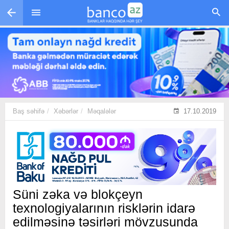
Skip to main content
Baş səhifə
Xəbərlər
Məqalələr
17.10.2019
Süni zəka və blokçeyn
texnologiyalarının risklərin idarə
edilməsinə təsirləri mövzusunda