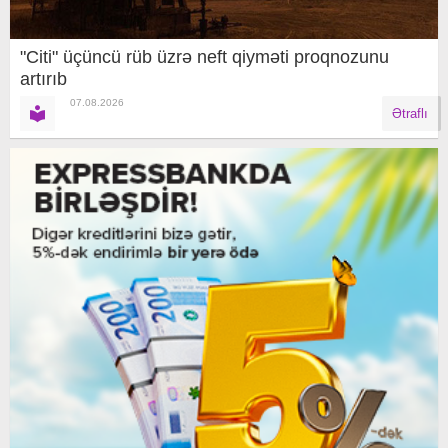
"Citi" üçüncü rüb üzrə neft qiyməti proqnozunu
artırıb
07.08.2026
Ətraflı