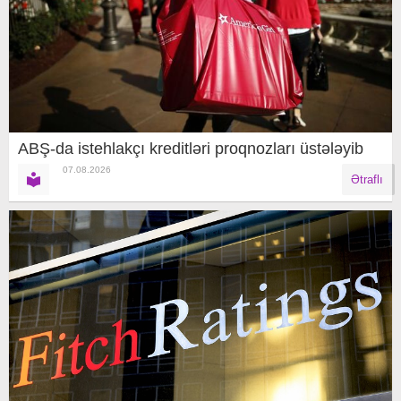
ABŞ-da istehlakçı kreditləri proqnozları üstələyib
07.08.2026
Ətraflı