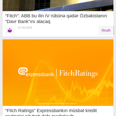
"Fitch": ABB bu ilin IV rübünə qədər Özbəkistanın
"Davr Bank"ını alacaq
07.08.2026
Ətraflı
“Fitch Ratings” Expressbankın müsbət kredit