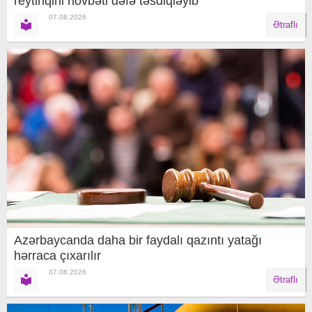
reytinqini növbəti dəfə təsdiqləyib
07.08.2026
Ətraflı
Azərbaycanda daha bir faydalı qazıntı yatağı
hərraca çıxarılır
07.08.2026
Ətraflı