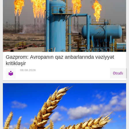
Gazprom: Avropanın qaz anbarlarında vəziyyət
kritikləşir
08.08.2026
Ətraflı