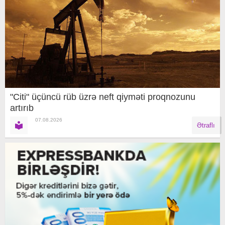
"Citi" üçüncü rüb üzrə neft qiyməti proqnozunu
artırıb
07.08.2026
Ətraflı