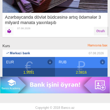
Azərbaycanda dövlət büdcəsinə artıq ödəmələr 3
milyard manata yaxınlaşıb
07.08.2026
Ətraflı
Hamısına bax
Kurs
Mərkəzi bank
07.08.2026
₽
$
RUB
USD
2.0816
1.7
Copyright © 2018 Banco.az