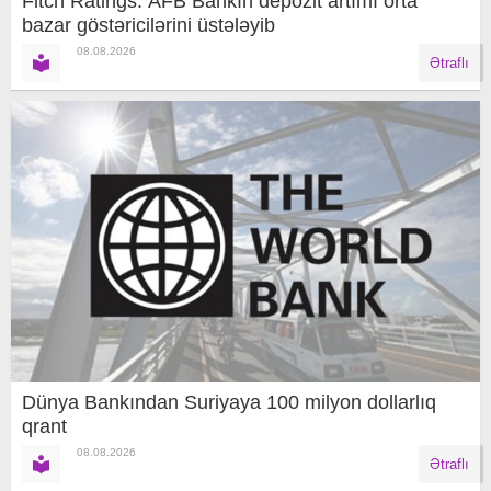
Fitch Ratings: AFB Bankın depozit artımı orta
bazar göstəricilərini üstələyib
08.08.2026
Ətraflı
Dünya Bankından Suriyaya 100 milyon dollarlıq
qrant
08.08.2026
Ətraflı