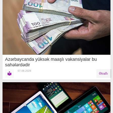
Azərbaycanda yüksək maaşlı vakansiyalar bu
sahələrdədir
07.08.2026
Ətraflı