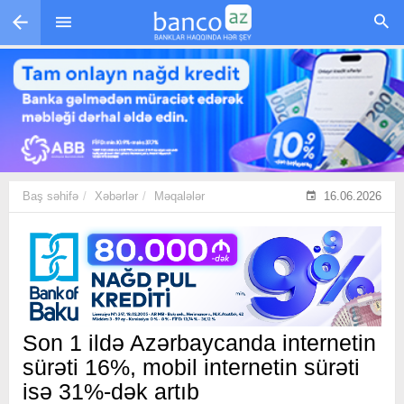
Skip to main content
Baş səhifə
Xəbərlər
Məqalələr
16.06.2026
Son 1 ildə Azərbaycanda internetin
sürəti 16%, mobil internetin sürəti
isə 31%-dək artıb