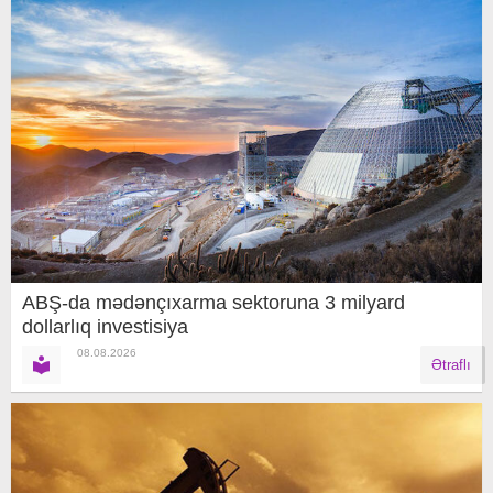
ABŞ-da mədənçıxarma sektoruna 3 milyard
dollarlıq investisiya
08.08.2026
Ətraflı