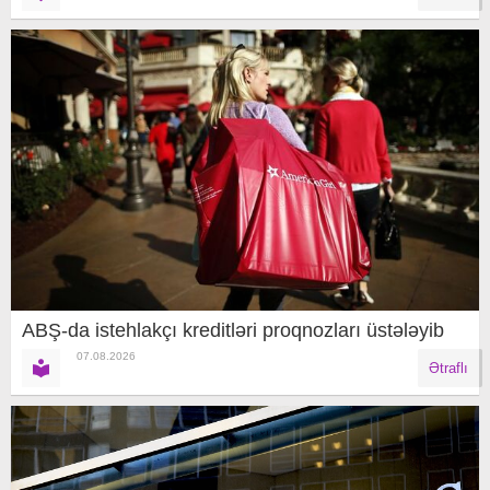
ABŞ-da istehlakçı kreditləri proqnozları üstələyib
07.08.2026
Ətraflı