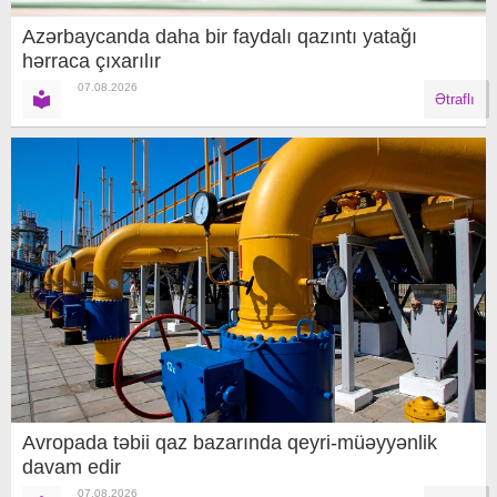
Azərbaycanda daha bir faydalı qazıntı yatağı
hərraca çıxarılır
07.08.2026
Ətraflı
Avropada təbii qaz bazarında qeyri-müəyyənlik
davam edir
07.08.2026