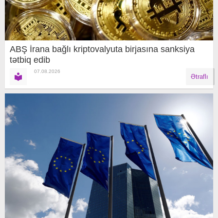
ABŞ İrana bağlı kriptovalyuta birjasına sanksiya
tətbiq edib
07.08.2026
Ətraflı