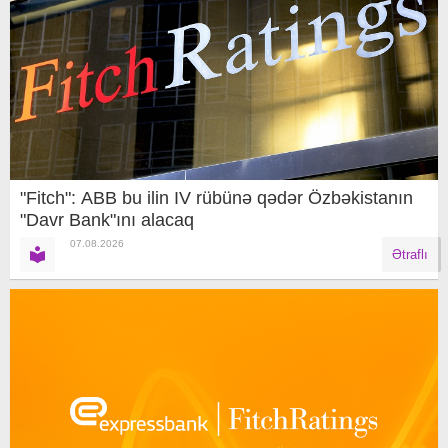
"Fitch": ABB bu ilin IV rübünə qədər Özbəkistanın
"Davr Bank"ını alacaq
07.08.2026
Ətraflı