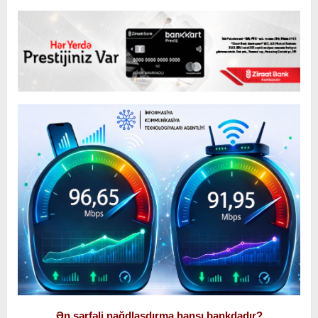
Ən sərfəli nağdlaşdırma hansı bankdadır?