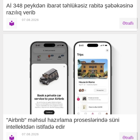
Aİ 348 peykdən ibarət təhlükəsiz rabitə şəbəkəsinə
razılıq verib
07.08.2026
Ətraflı
"Airbnb" məhsul hazırlama proseslərində süni
intellektdən istifadə edir
07.08.2026
Ətraflı