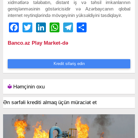
xidmətlərə tələbatın, distant iş və təhsil imkanlarının
genişlənməsinin göstəricisidir və Azərbaycanın qlobal
internet reytinqlərində mövqeyinin yüksəldiyini təsdiqləyir.
Facebook
Twitter
LinkedIn
WhatsApp
Telegram
Share
Banco.az Play Market-də
Kredit sifariş edin
Həmçinin oxu
Ən sərfəli krediti almaq üçün müraciət et