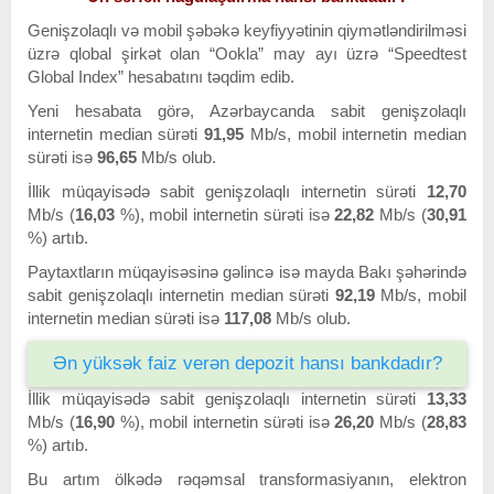
Genişzolaqlı və mobil şəbəkə keyfiyyətinin qiymətləndirilməsi
üzrə qlobal şirkət olan “Ookla” may ayı üzrə “Speedtest
Global Index” hesabatını təqdim edib.
Yeni hesabata görə, Azərbaycanda sabit genişzolaqlı
internetin median sürəti
91,95
Mb/s, mobil internetin median
sürəti isə
96,65
Mb/s olub.
İllik müqayisədə sabit genişzolaqlı internetin sürəti
12,70
Mb/s (
16,03
%), mobil internetin sürəti isə
22,82
Mb/s (
30,91
%) artıb.
Paytaxtların müqayisəsinə gəlincə isə mayda Bakı şəhərində
sabit genişzolaqlı internetin median sürəti
92,19
Mb/s, mobil
internetin median sürəti isə
117,08
Mb/s olub.
Ən yüksək faiz verən depozit hansı bankdadır?
İllik müqayisədə sabit genişzolaqlı internetin sürəti
13,33
Mb/s (
16,90
%), mobil internetin sürəti isə
26,20
Mb/s (
28,83
%) artıb.
Bu artım ölkədə rəqəmsal transformasiyanın, elektron