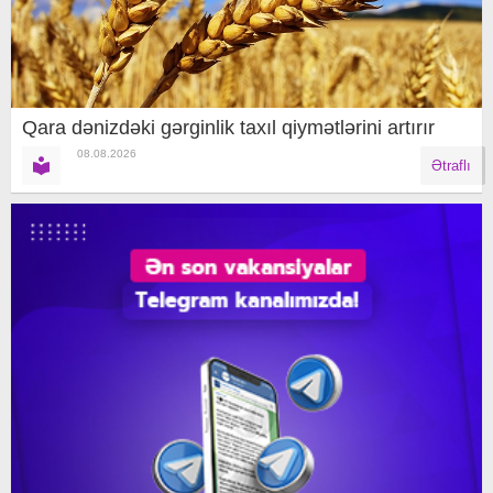
Qara dənizdəki gərginlik taxıl qiymətlərini artırır
08.08.2026
Ətraflı