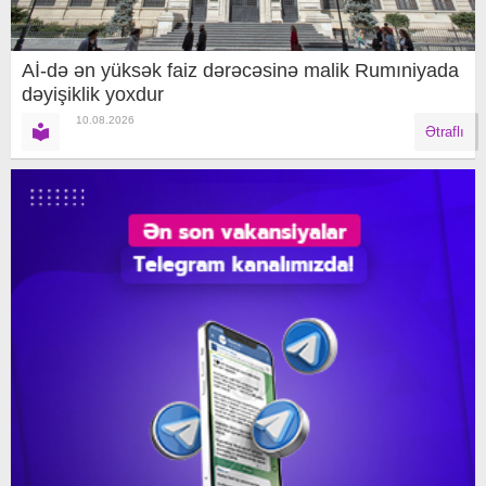
Aİ-də ən yüksək faiz dərəcəsinə malik Rumıniyada
dəyişiklik yoxdur
10.08.2026
Ətraflı