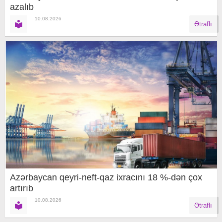
azalıb
10.08.2026
Ətraflı
Azərbaycan qeyri-neft-qaz ixracını 18 %-dən çox
artırıb
10.08.2026
Ətraflı