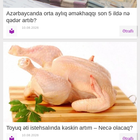
Azərbaycanda orta aylıq əməkhaqqı son 5 ildə nə
qədər artıb?
10.08.2026
Ətraflı
Toyuq əti istehsalında kəskin artım – Necə olacaq?
10.08.2026
Ətraflı