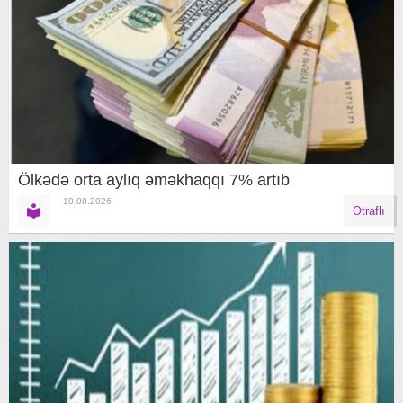
Ölkədə orta aylıq əməkhaqqı 7% artıb
10.08.2026
Ətraflı