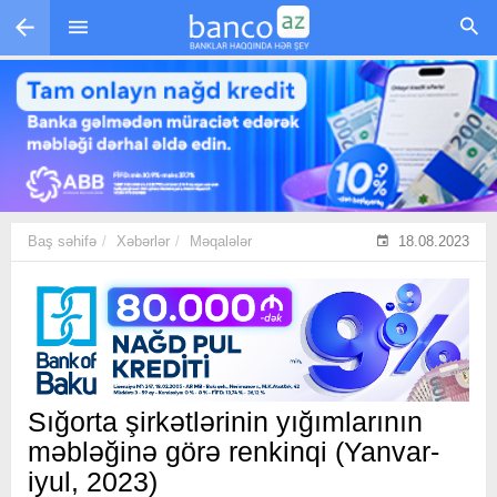
Skip to main content
Baş səhifə
Xəbərlər
Məqalələr
18.08.2023
Sığorta şirkətlərinin yığımlarının
məbləğinə görə renkinqi (Yanvar-
iyul, 2023)