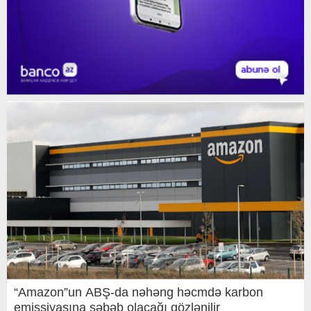
“Amazon”un ABŞ-da nəhəng həcmdə karbon
emissiyasına səbəb olacağı gözlənilir