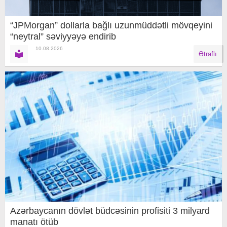
“JPMorgan” dollarla bağlı uzunmüddətli mövqeyini
“neytral” səviyyəyə endirib
10.08.2026
Ətraflı
Azərbaycanın dövlət büdcəsinin profisiti 3 milyard
manatı ötüb