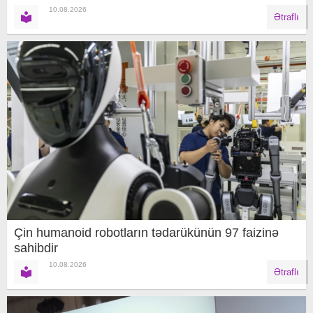
10.08.2026
Ətraflı
Çin humanoid robotların tədarükünün 97 faizinə
sahibdir
10.08.2026
Ətraflı