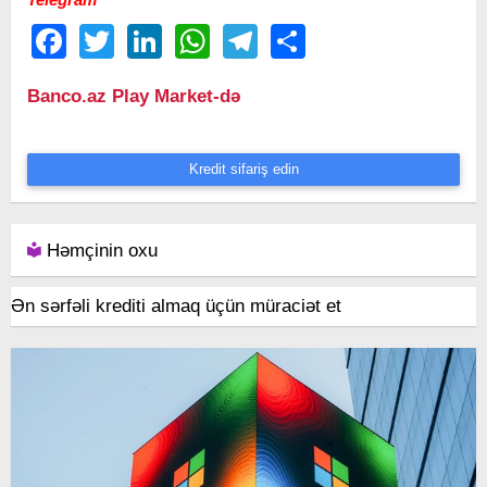
Facebook
Twitter
LinkedIn
WhatsApp
Telegram
Share
Banco.az Play Market-də
Kredit sifariş edin
Həmçinin oxu
Ən sərfəli krediti almaq üçün müraciət et