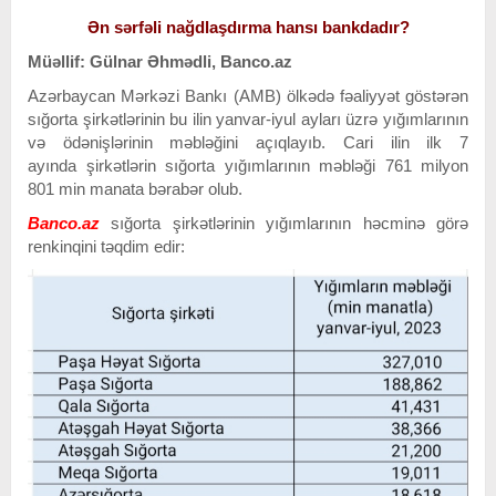
Ən sərfəli nağdlaşdırma hansı bankdadır?
Müəllif: Gülnar Əhmədli, Banco.az
Azərbaycan Mərkəzi Bankı (AMB) ölkədə fəaliyyət göstərən
sığorta şirkətlərinin bu ilin yanvar-iyul ayları üzrə yığımlarının
və ödənişlərinin məbləğini açıqlayıb. Cari ilin ilk 7
ayında şirkətlərin sığorta yığımlarının məbləği 761 milyon
801 min manata bərabər olub.
Banco.az
sığorta şirkətlərinin yığımlarının həcminə görə
renkinqini təqdim edir: