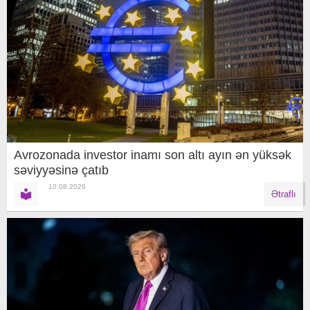
Avrozonada investor inamı son altı ayın ən yüksək
səviyyəsinə çatıb
10.08.2026
Ətraflı