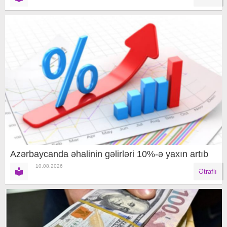
Azərbaycanda əhalinin gəlirləri 10%-ə yaxın artıb
10.08.2026
Ətraflı