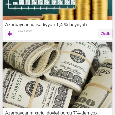
Azərbaycan iqtisadiyyatı 1,4 % böyüyüb
10.08.2026
Ətraflı
Azərbaycanın xarici dövlət borcu 7%-dən çox