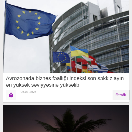
Avrozonada biznes fəallığı indeksi son səkkiz ayın
ən yüksək səviyyəsinə yüksəlib
05.08.2026
Ətraflı