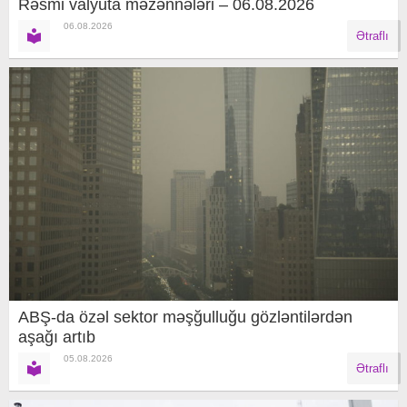
Rəsmi valyuta məzənnələri – 06.08.2026
06.08.2026
Ətraflı
ABŞ-da özəl sektor məşğulluğu gözləntilərdən
aşağı artıb
05.08.2026
Ətraflı