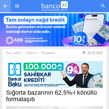
Skip to main content
Baş səhifə
Xəbərlər
Məqalələr
29.12.2015
Sığorta bazarının 62,5%-i könüllü
formalaşıb