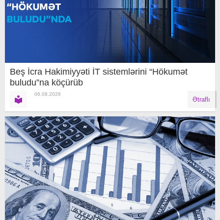
Beş İcra Hakimiyyəti İT sistemlərini “Hökumət
buludu”na köçürüb
06.08.2026
Ətraflı