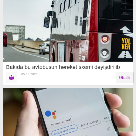
Bakıda bu avtobusun hərəkət sxemi dəyişdirilib
05.08.2026
Ətraflı