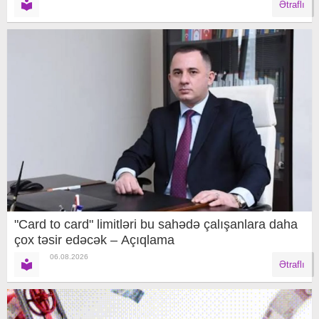
Ətraflı
"Card to card" limitləri bu sahədə çalışanlara daha
çox təsir edəcək – Açıqlama
06.08.2026
Ətraflı