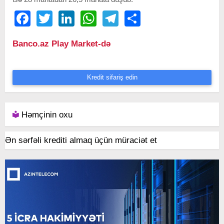
Facebook
Twitter
LinkedIn
WhatsApp
Telegram
Share
Banco.az Play Market-də
Kredit sifariş edin
Həmçinin oxu
Ən sərfəli krediti almaq üçün müraciət et