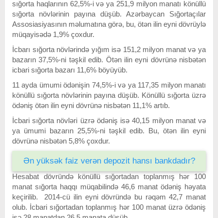
sığorta haqlarının 62,5%-i və ya 251,9 milyon manatı könüllü
sığorta növlərinin payına düşüb. Azərbaycan Sığortaçılar
Assosiasiyasının məlumatına görə, bu, ötən ilin eyni dövrüylə
müqayisədə 1,9% çoxdur.
İcbarı sığorta növlərində yığım isə 151,2 milyon manat və ya
bazarın 37,5%-ni təşkil edib. Ötən ilin eyni dövrünə nisbətən
icbari sığorta bazarı 11,6% böyüyüb.
11 ayda ümumi ödənişin 74,5%-i və ya 117,35 milyon manatı
könüllü sığorta növlərinin payına düşüb. Könüllü sığorta üzrə
ödəniş ötən ilin eyni dövrünə nisbətən 11,1% artıb.
İcbari sığorta növləri üzrə ödəniş isə 40,15 milyon manat və
ya ümumi bazarın 25,5%-ni təşkil edib. Bu, ötən ilin eyni
dövrünə nisbətən 5,8% çoxdur.
Ən yüksək faiz verən depozit hansı bankdadır?
Hesabat dövründə könüllü sığortadan toplanmış hər 100
manat sığorta haqqı müqabilində 46,6 manat ödəniş həyata
keçirilib. 2014-cü ilin eyni dövründə bu rəqəm 42,7 manat
olub. İcbari sığortadan toplanmış hər 100 manat üzrə ödəniş
isə 28 manatdan 26,5 manata düşüb.