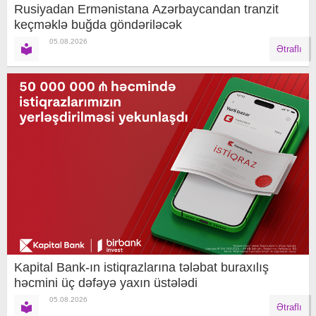
Rusiyadan Ermənistana Azərbaycandan tranzit
keçməklə buğda göndəriləcək
05.08.2026
Ətraflı
Kapital Bank-ın istiqrazlarına tələbat buraxılış
həcmini üç dəfəyə yaxın üstələdi
05.08.2026
Ətraflı