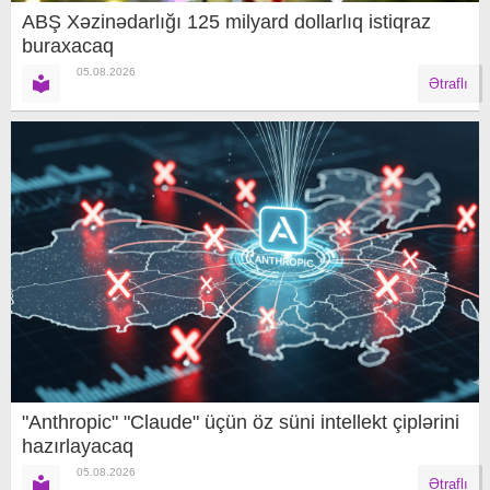
ABŞ Xəzinədarlığı 125 milyard dollarlıq istiqraz
buraxacaq
05.08.2026
Ətraflı
"Anthropic" "Claude" üçün öz süni intellekt çiplərini
hazırlayacaq
05.08.2026
Ətraflı