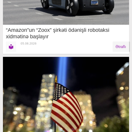
“Amazon”un “Zoox” şirkəti ödənişli robotaksi
xidmətinə başlayır
05.08.2026
Ətraflı