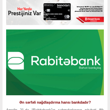
Ən sərfəli nağdlaşdırma hansı bankdadır?
Aprelin 21-də “Rabitəbank”ın səhmdarlarının növbəti illik