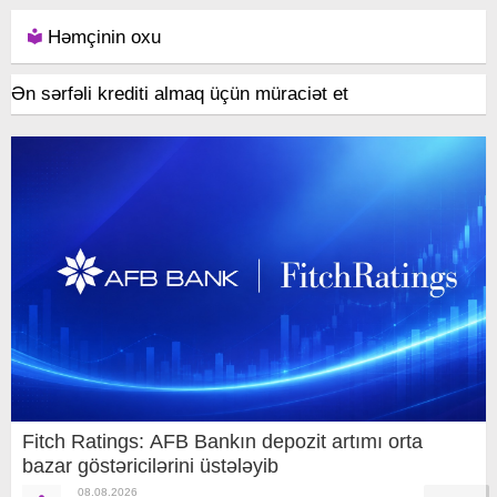
Həmçinin oxu
Ən sərfəli krediti almaq üçün müraciət et
Fitch Ratings: AFB Bankın depozit artımı orta
bazar göstəricilərini üstələyib
08.08.2026