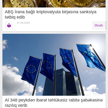
ABŞ İrana bağlı kriptovalyuta birjasına sanksiya
tətbiq edib
07.08.2026
Ətraflı
Aİ 348 peykdən ibarət təhlükəsiz rabitə şəbəkəsinə
razılıq verib