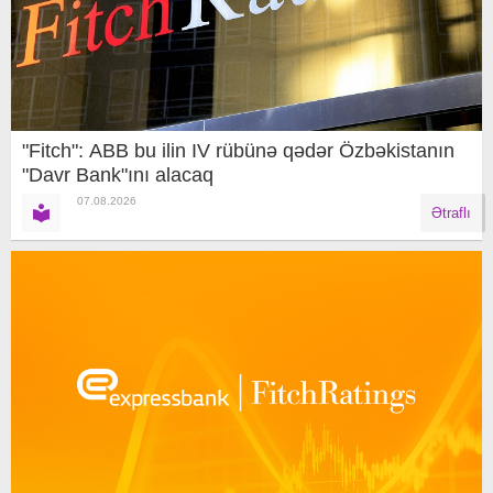
"Fitch": ABB bu ilin IV rübünə qədər Özbəkistanın
"Davr Bank"ını alacaq
07.08.2026
Ətraflı