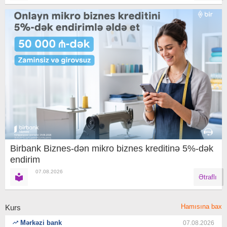
Birbank Biznes-dən mikro biznes kreditinə 5%-dək
endirim
07.08.2026
Ətraflı
Hamısına bax
Kurs
Mərkəzi bank
07.08.2026