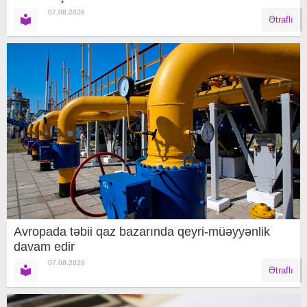
07.08.2026
Ətraflı
Avropada təbii qaz bazarında qeyri-müəyyənlik
davam edir
07.08.2026
Ətraflı