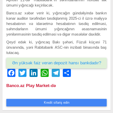
ümumi yığıncağı keçiriləcək.
Banco.az xəbər verir ki, yığıncağın gündəliyində bankın
kənar auditor tərəfindən təsdiqlənmiş 2025-ci il üzrə maliyyə
hesabatının və idarəetmə hesabatının təsdiq edilməsi,
səhmdarların ümumi yığıncağının əsasnaməsinin
yenilənməsinin təsdiq edilməsi və digər məsələlər daxildir.
Qeyd edək ki, yığıncaq Bakı şəhəri, Füzuli küçəsi 71
ünvanında, yəni Rabitəbank ASC-nin inzibati binasında baş
tutacaq.
Ən yüksək faiz verən depozit hansı bankdadır?
Facebook
Twitter
LinkedIn
WhatsApp
Telegram
Share
Banco.az Play Market-də
Kredit sifariş edin