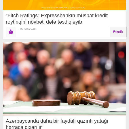
“Fitch Ratings” Expressbankın müsbət kredit
reytinqini növbəti dəfə təsdiqləyib
07.08.2026
Ətraflı
Azərbaycanda daha bir faydalı qazıntı yatağı
hərraca çıxarılır