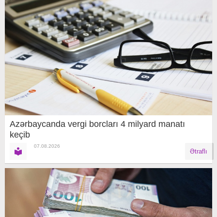
Azərbaycanda vergi borcları 4 milyard manatı
keçib
07.08.2026
Ətraflı