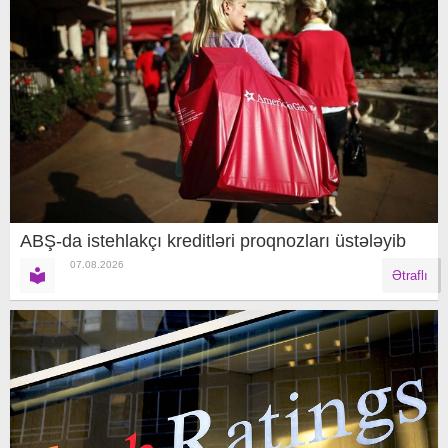
ABŞ-da istehlakçı kreditləri proqnozları üstələyib
07.08.2026
Ətraflı