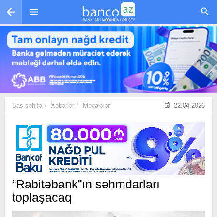
Skip to main content
Baş səhifə
Xəbərlər
Məqalələr
22.04.2026
“Rabitəbank”ın səhmdarları
toplaşacaq