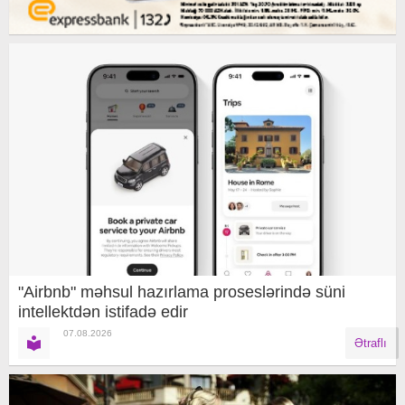
"Airbnb" məhsul hazırlama proseslərində süni
intellektdən istifadə edir
07.08.2026
Ətraflı