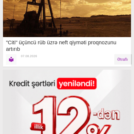
"Citi" üçüncü rüb üzrə neft qiyməti proqnozunu
artırıb
07.08.2026
Ətraflı