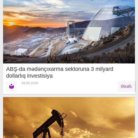
ABŞ-da mədənçıxarma sektoruna 3 milyard
dollarlıq investisiya
08.08.2026
Ətraflı