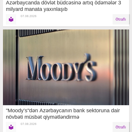
Azərbaycanda dövlət büdcəsinə artıq ödəmələr 3
milyard manata yaxınlaşıb
07.08.2026
Ətraflı
"Moody’s"dən Azərbaycanın bank sektoruna dair
növbəti müsbət qiymətləndirmə
07.08.2026
Ətraflı