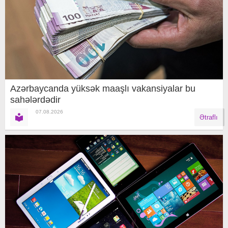
Azərbaycanda yüksək maaşlı vakansiyalar bu
sahələrdədir
07.08.2026
Ətraflı