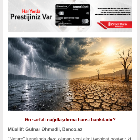
Ən sərfəli nağdlaşdırma hansı bankdadır?
Müəllif: Gülnar Əhmədli, Banco.az
"Nature" jurnalında dərc olunan yeni elmi tədqiqat göstərir ki,