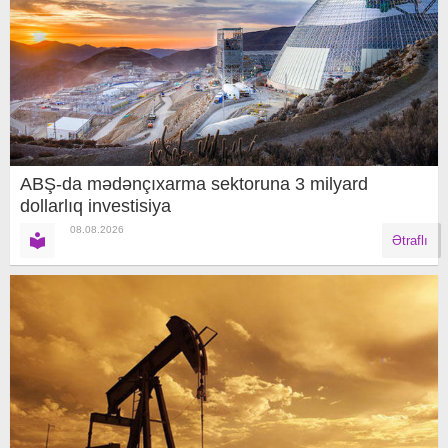
ABŞ-da mədənçıxarma sektoruna 3 milyard
dollarlıq investisiya
08.08.2026
Ətraflı