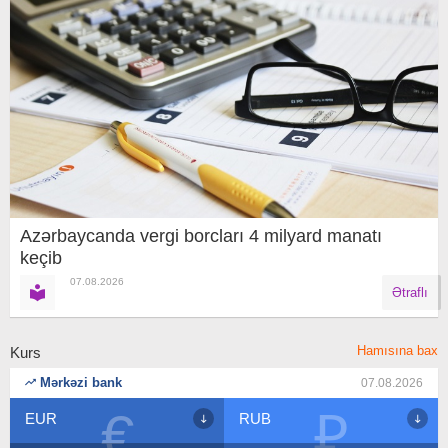
Azərbaycanda vergi borcları 4 milyard manatı
keçib
07.08.2026
Ətraflı
Hamısına bax
Kurs
Mərkəzi bank
07.08.2026
€
₽
RUB
USD