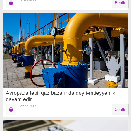
Ətraflı
Avropada təbii qaz bazarında qeyri-müəyyənlik
davam edir
07.08.2026
Ətraflı