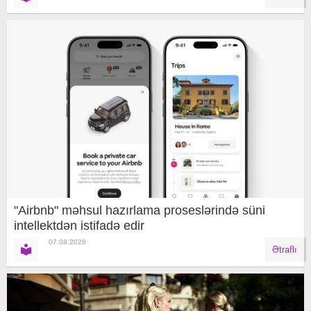
"Airbnb" məhsul hazırlama proseslərində süni
intellektdən istifadə edir
07.08.2026
Ətraflı