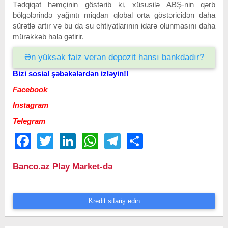
Tədqiqat həmçinin göstərib ki, xüsusilə ABŞ-nin qərb
bölgələrində yağıntı miqdarı qlobal orta göstəricidən daha
sürətlə artır və bu da su ehtiyatlarının idarə olunmasını daha
mürəkkəb hala gətirir.
Ən yüksək faiz verən depozit hansı bankdadır?
Bizi sosial şəbəkələrdən izləyin!!
Facebook
Instagram
Telegram
Facebook
Twitter
LinkedIn
WhatsApp
Telegram
Share
Banco.az Play Market-də
Kredit sifariş edin