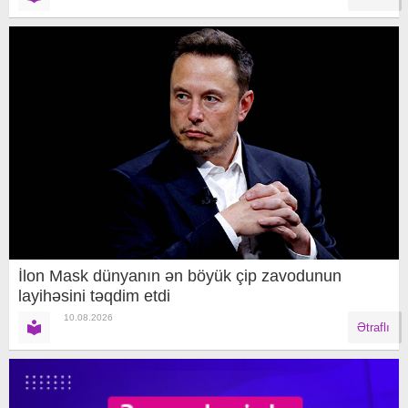
İlon Mask dünyanın ən böyük çip zavodunun
layihəsini təqdim etdi
10.08.2026
Ətraflı