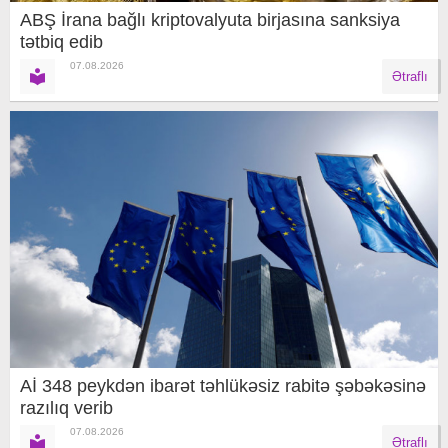
ABŞ İrana bağlı kriptovalyuta birjasına sanksiya
tətbiq edib
07.08.2026
Ətraflı
Aİ 348 peykdən ibarət təhlükəsiz rabitə şəbəkəsinə
razılıq verib
07.08.2026
Ətraflı