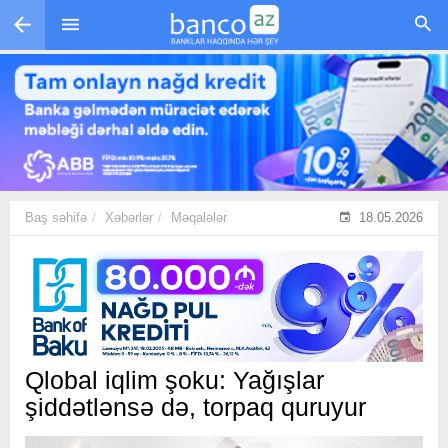
Skip to main content
Baş səhifə
Xəbərlər
Məqalələr
18.05.2026
Qlobal iqlim şoku: Yağışlar
şiddətlənsə də, torpaq quruyur