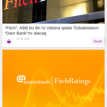
"Fitch": ABB bu ilin IV rübünə qədər Özbəkistanın
"Davr Bank"ını alacaq
07.08.2026
Ətraflı