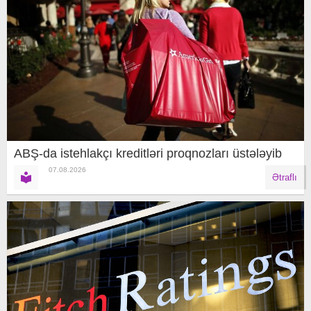
ABŞ-da istehlakçı kreditləri proqnozları üstələyib
07.08.2026
Ətraflı