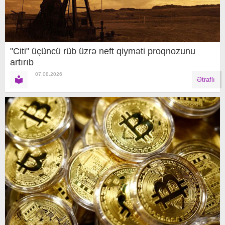
"Citi" üçüncü rüb üzrə neft qiyməti proqnozunu
artırıb
07.08.2026
Ətraflı