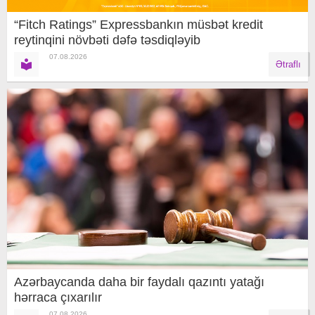
“Fitch Ratings” Expressbankın müsbət kredit
reytinqini növbəti dəfə təsdiqləyib
07.08.2026
Ətraflı
Azərbaycanda daha bir faydalı qazıntı yatağı
hərraca çıxarılır
07.08.2026