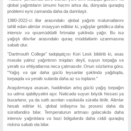
qlobal yağıntıların ümumi həcmi artsa da, dünyada quraqlıq
problemi eyni zamanda daha da dərinləşir.
1980-2022-ci illər arasındakı qlobal yağıntı məlumatlarını
təhlil edən alimlər müəyyən ediblər ki, yağışlar getdikcə daha
intensiv və qısamüddətli fırtınalar şəklində yağır. Bu isə
yağışlı dövrlər arasındakı quraq müddətlərin uzanmasına
səbəb olur.
"Dartmouth College" tədqiqatçısı Kori Lesk bildirib ki, əsas
məsələ yalnız yağıntının miqdarı deyil, suyun torpağa və
yeraltı su ehtiyatlarına necə çatmasıdır. Onun sözlərinə görə,
“Yağış və qar daha güclü leysanlar şəklində yağdıqda,
torpaqda və yeraltı sularda daha az su toplanır.”
Araşdırmaya əsasən, həddindən artıq güclü yağış torpağın
su udma qabiliyyətini aşır. Nəticədə suyun böyük hissəsi ya
buxarlanır, ya da səth axınları vasitəsilə sürətlə itirilir.
Alimlər
hesab edirlər ki, qlobal istiləşmə bu prosesi daha da
sürətləndirə bilər. Temperaturun artması gələcəkdə daha
intensiv yağıntılara və bəzi bölgələrdə daha ciddi quraqlıq
riskinə səbəb ola bilər.