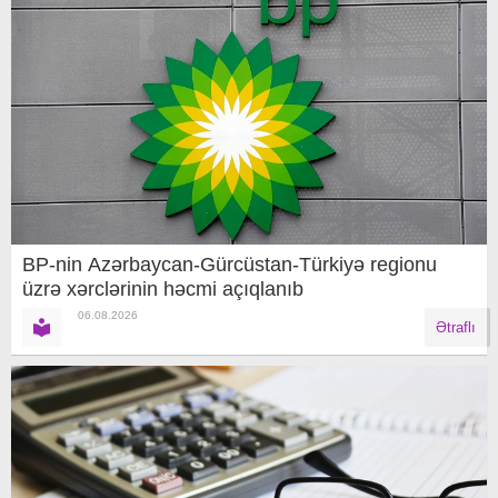
BP-nin Azərbaycan-Gürcüstan-Türkiyə regionu
üzrə xərclərinin həcmi açıqlanıb
06.08.2026
Ətraflı