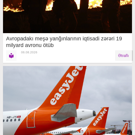
Avropadakı meşə yanğınlarının iqtisadi zərəri 19
milyard avronu ötüb
06.08.2026
Ətraflı