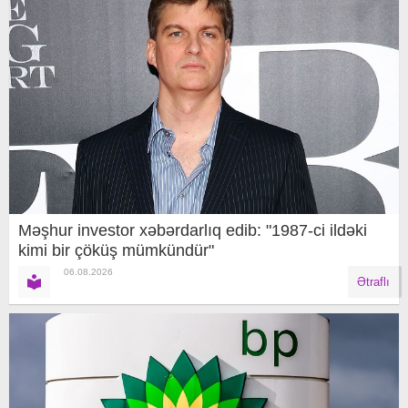
Məşhur investor xəbərdarlıq edib: "1987-ci ildəki
kimi bir çöküş mümkündür"
06.08.2026
Ətraflı