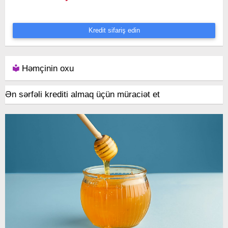
Kredit sifariş edin
Həmçinin oxu
Ən sərfəli krediti almaq üçün müraciət et