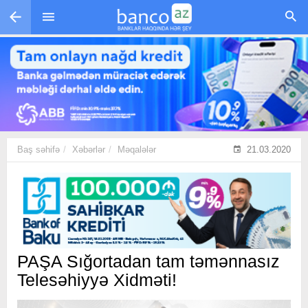
Skip to main content
Baş səhifə
Xəbərlər
Məqalələr
21.03.2020
PAŞA Sığortadan tam təmənnasız
Telesəhiyyə Xidməti!