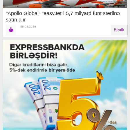
"Apollo Global" "easyJet"i 5,7 milyard funt sterlinə
satın alır
06.08.2026
Ətraflı