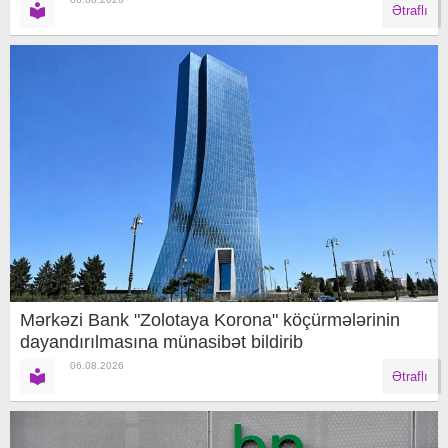
Ətraflı
Mərkəzi Bank "Zolotaya Korona" köçürmələrinin
dayandırılmasına münasibət bildirib
06.08.2026
Ətraflı