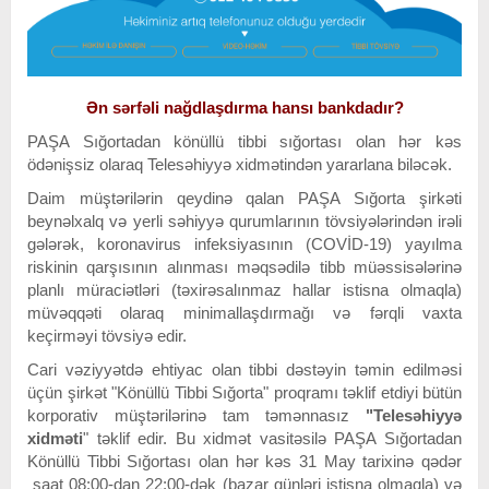
Ən sərfəli nağdlaşdırma hansı bankdadır?
PAŞA Sığortadan könüllü tibbi sığortası olan hər kəs
ödənişsiz olaraq Telesəhiyyə xidmətindən yararlana biləcək.
Daim müştərilərin qeydinə qalan PAŞA Sığorta şirkəti
beynəlxalq və yerli səhiyyə qurumlarının tövsiyələrindən irəli
gələrək, koronavirus infeksiyasının (COVİD-19) yayılma
riskinin qarşısının alınması məqsədilə tibb müəssisələrinə
planlı müraciətləri (təxirəsalınmaz hallar istisna olmaqla)
müvəqqəti olaraq minimallaşdırmağı və fərqli vaxta
keçirməyi tövsiyə edir.
Cari vəziyyətdə ehtiyac olan tibbi dəstəyin təmin edilməsi
üçün şirkət "Könüllü Tibbi Sığorta" proqramı təklif etdiyi bütün
korporativ müştərilərinə tam təmənnasız
"Telesəhiyyə
xidməti
" təklif edir. Bu xidmət vasitəsilə PAŞA Sığortadan
Könüllü Tibbi Sığortası olan hər kəs 31 May tarixinə qədər
saat 08:00-dan 22:00-dək (bazar günləri istisna olmaqla) və