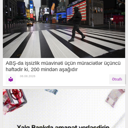
ABŞ-da işsizlik müavinəti üçün müraciətlər üçüncü
həftədir ki, 200 mindən aşağıdır
06.08.2026
Ətraflı