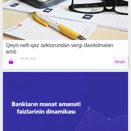
Qeyri-neft-qaz sektorundan vergi daxilolmaları
artıb
06.08.2026
Ətraflı