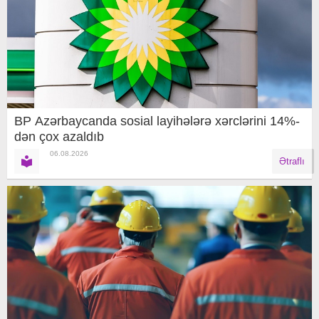
BP Azərbaycanda sosial layihələrə xərclərini 14%-
dən çox azaldıb
06.08.2026
Ətraflı