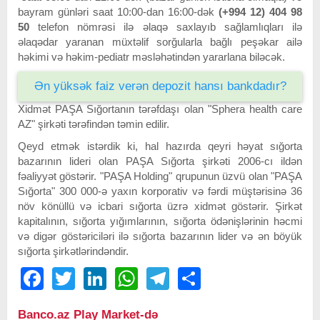
bayram günləri saat 10:00-dan 16:00-dək
(+994 12) 404 98
50
telefon nömrəsi ilə əlaqə saxlayıb sağlamlıqları ilə
əlaqədar yaranan müxtəlif sorğularla bağlı peşəkar ailə
həkimi və həkim-pediatr məsləhətindən yararlana biləcək.
Ən yüksək faiz verən depozit hansı bankdadır?
Xidmət PAŞA Sığortanın tərəfdaşı olan "Sphera health care
AZ" şirkəti tərəfindən təmin edilir.
Qeyd etmək istərdik ki, hal hazırda qeyri həyat sığorta
bazarının lideri olan PAŞA Sığorta şirkəti 2006-cı ildən
fəaliyyət göstərir. "PAŞA Holding" qrupunun üzvü olan "PAŞA
Sığorta" 300 000-ə yaxın korporativ və fərdi müştərisinə 36
növ könüllü və icbari sığorta üzrə xidmət göstərir. Şirkət
kapitalının, sığorta yığımlarının, sığorta ödənişlərinin həcmi
və digər göstəriciləri ilə sığorta bazarının lider və ən böyük
sığorta şirkətlərindəndir.
Facebook
Twitter
LinkedIn
WhatsApp
Telegram
Share
Banco.az Play Market-də