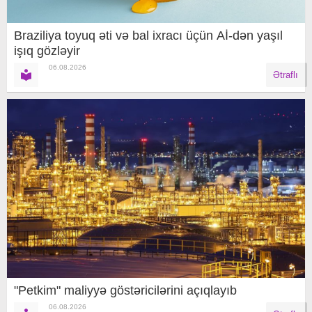
Braziliya toyuq əti və bal ixracı üçün Aİ-dən yaşıl
işıq gözləyir
06.08.2026
Ətraflı
"Petkim" maliyyə göstəricilərini açıqlayıb
06.08.2026