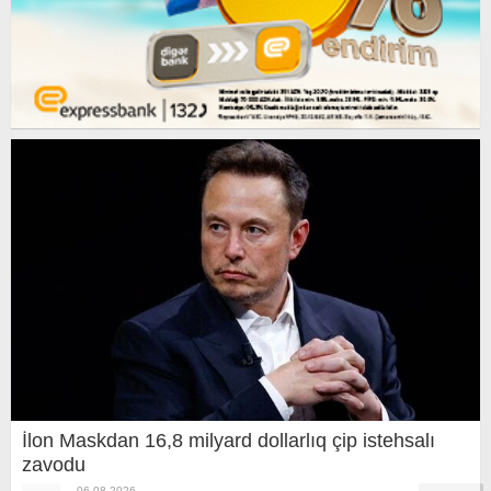
İlon Maskdan 16,8 milyard dollarlıq çip istehsalı
zavodu
06.08.2026