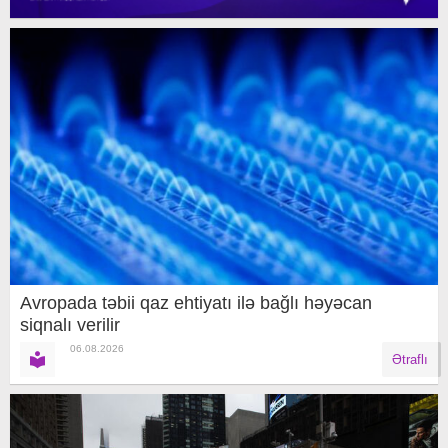
Avropada təbii qaz ehtiyatı ilə bağlı həyəcan
siqnalı verilir
06.08.2026
Ətraflı